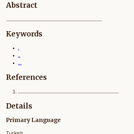
Abstract
................................................................................
Keywords
.
..
...
References
....................................................................................
Details
Primary Language
Turkish