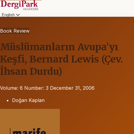
English
Book Review
Müslümanların Avupa’yı
Keşfi, Bernard Lewis (Çev.
İhsan Durdu)
Volume: 6
Number: 3
December 31, 2006
Doğan Kaplan