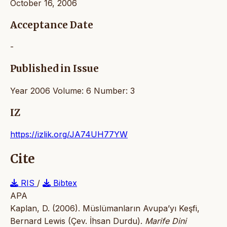
October 16, 2006
Acceptance Date
-
Published in Issue
Year 2006 Volume: 6 Number: 3
IZ
https://izlik.org/JA74UH77YW
Cite
RIS
/
Bibtex
APA
Kaplan, D. (2006). Müslümanların Avupa’yı Keşfi,
Bernard Lewis (Çev. İhsan Durdu).
Marife Dini