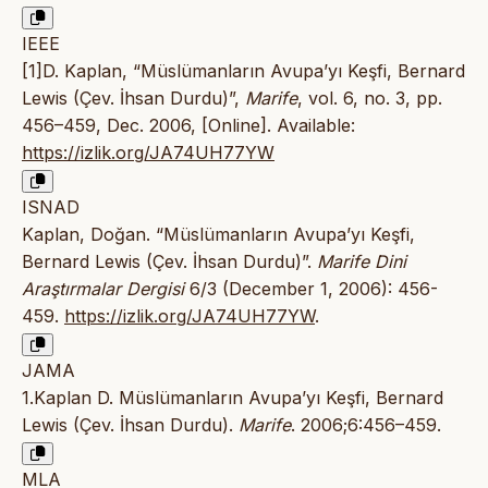
IEEE
[1]D. Kaplan, “Müslümanların Avupa’yı Keşfi, Bernard
Lewis (Çev. İhsan Durdu)”,
Marife
, vol. 6, no. 3, pp.
456–459, Dec. 2006, [Online]. Available:
https://izlik.org/JA74UH77YW
ISNAD
Kaplan, Doğan. “Müslümanların Avupa’yı Keşfi,
Bernard Lewis (Çev. İhsan Durdu)”.
Marife Dini
Araştırmalar Dergisi
6/3 (December 1, 2006): 456-
459.
https://izlik.org/JA74UH77YW
.
JAMA
1.Kaplan D. Müslümanların Avupa’yı Keşfi, Bernard
Lewis (Çev. İhsan Durdu).
Marife
. 2006;6:456–459.
MLA