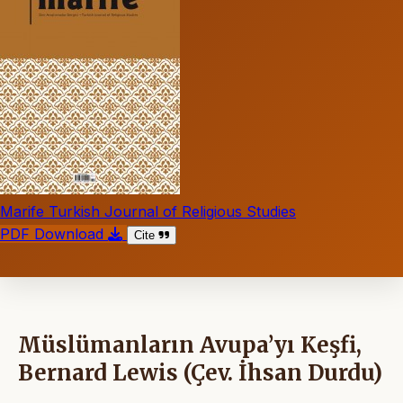
Marife Turkish Journal of Religious Studies
PDF Download
Cite
Müslümanların Avupa’yı Keşfi,
Bernard Lewis (Çev. İhsan Durdu)