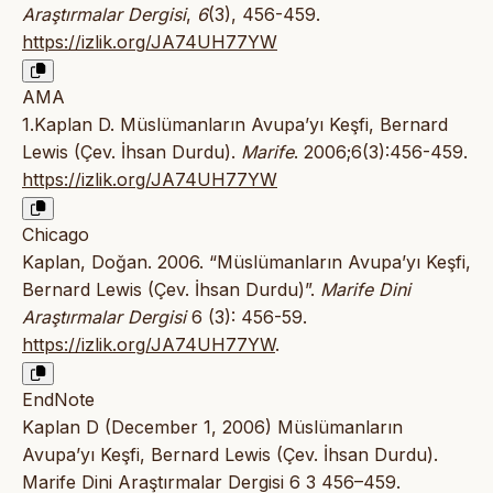
Araştırmalar Dergisi
,
6
(3), 456-459.
https://izlik.org/JA74UH77YW
AMA
1.Kaplan D. Müslümanların Avupa’yı Keşfi, Bernard
Lewis (Çev. İhsan Durdu).
Marife
. 2006;6(3):456-459.
https://izlik.org/JA74UH77YW
Chicago
Kaplan, Doğan. 2006. “Müslümanların Avupa’yı Keşfi,
Bernard Lewis (Çev. İhsan Durdu)”.
Marife Dini
Araştırmalar Dergisi
6 (3): 456-59.
https://izlik.org/JA74UH77YW
.
EndNote
Kaplan D (December 1, 2006) Müslümanların
Avupa’yı Keşfi, Bernard Lewis (Çev. İhsan Durdu).
Marife Dini Araştırmalar Dergisi 6 3 456–459.