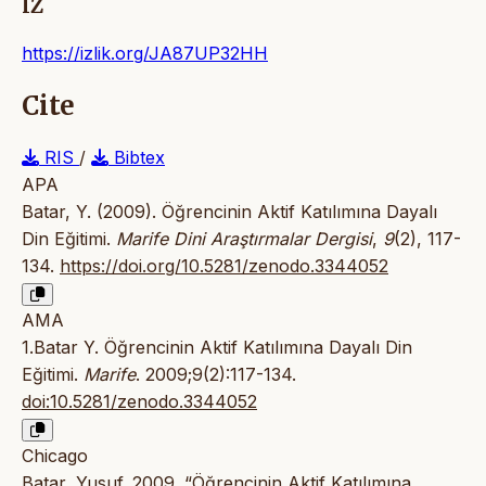
IZ
https://izlik.org/JA87UP32HH
Cite
RIS
/
Bibtex
APA
Batar, Y. (2009). Öğrencinin Aktif Katılımına Dayalı
Din Eğitimi.
Marife Dini Araştırmalar Dergisi
,
9
(2), 117-
134.
https://doi.org/10.5281/zenodo.3344052
AMA
1.Batar Y. Öğrencinin Aktif Katılımına Dayalı Din
Eğitimi.
Marife
. 2009;9(2):117-134.
doi:10.5281/zenodo.3344052
Chicago
Batar, Yusuf. 2009. “Öğrencinin Aktif Katılımına