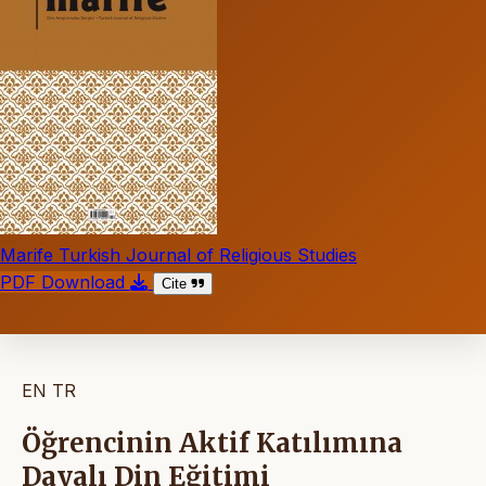
Marife Turkish Journal of Religious Studies
PDF Download
Cite
EN
TR
Öğrencinin Aktif Katılımına
Dayalı Din Eğitimi