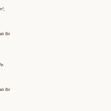
m”,
lı Bir
fe
.
lı Bir