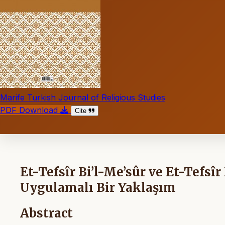
Marife Turkish Journal of Religious Studies
PDF Download
Cite
Et-Tefsîr Bi’l-Me’sûr ve Et-Tefsîr
Uygulamalı Bir Yaklaşım
Abstract