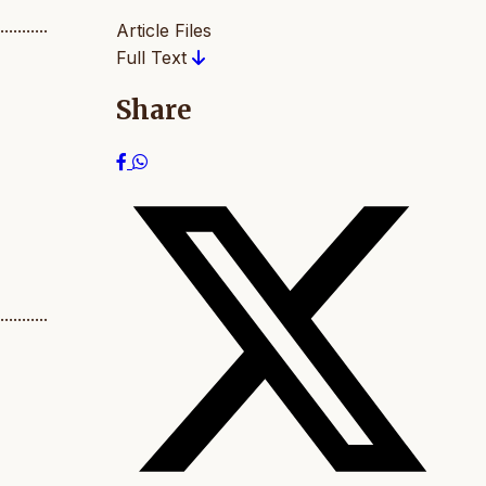
...........
Article Files
Full Text
Share
...........