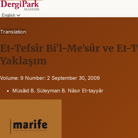
English
Translation
Et-Tefsîr Bi’l-Me’sûr ve Et-
Yaklaşım
Volume: 9
Number: 2
September 30, 2009
Müsâid B. Süleyman B. Nâsır Et-tayyâr