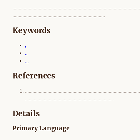
......................................................................................................
..........................................................................
Keywords
.
..
...
References
............................................................................................
.......................................................................
Details
Primary Language