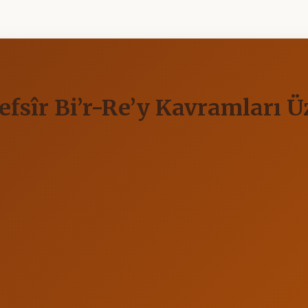
Tefsîr Bi’r-Re’y Kavramları 