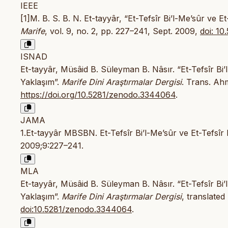
IEEE
[1]M. B. S. B. N. Et-tayyâr, “Et-Tefsîr Bi’l-Me’sûr ve 
Marife
, vol. 9, no. 2, pp. 227–241, Sept. 2009,
doi: 1
ISNAD
Et-tayyâr, Müsâid B. Süleyman B. Nâsır. “Et-Tefsîr Bi’
Yaklaşım”.
Marife Dini Araştırmalar Dergisi
. Trans. Ah
https://doi.org/10.5281/zenodo.3344064
.
JAMA
1.Et-tayyâr MBSBN. Et-Tefsîr Bi’l-Me’sûr ve Et-Tefsîr
2009;9:227–241.
MLA
Et-tayyâr, Müsâid B. Süleyman B. Nâsır. “Et-Tefsîr Bi’
Yaklaşım”.
Marife Dini Araştırmalar Dergisi
, translated
doi:10.5281/zenodo.3344064
.