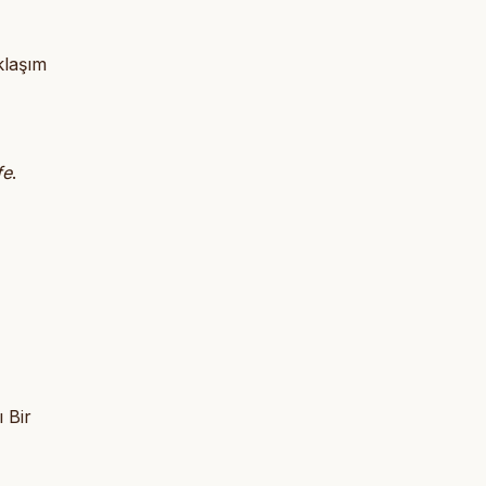
klaşım
fe
.
 Bir