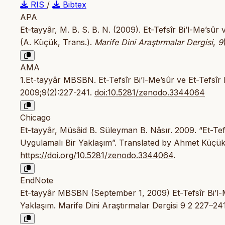
RIS
/
Bibtex
APA
Et-tayyâr, M. B. S. B. N. (2009). Et-Tefsîr Bi’l-Me’sû
(A. Küçük, Trans.).
Marife Dini Araştırmalar Dergisi
,
9
AMA
1.Et-tayyâr MBSBN. Et-Tefsîr Bi’l-Me’sûr ve Et-Tefsîr
2009;9(2):227-241.
doi:10.5281/zenodo.3344064
Chicago
Et-tayyâr, Müsâid B. Süleyman B. Nâsır. 2009. “Et-Tefs
Uygulamalı Bir Yaklaşım”. Translated by Ahmet Küçü
https://doi.org/10.5281/zenodo.3344064
.
EndNote
Et-tayyâr MBSBN (September 1, 2009) Et-Tefsîr Bi’l-M
Yaklaşım. Marife Dini Araştırmalar Dergisi 9 2 227–241