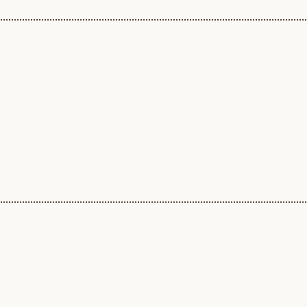
................................................................................................................
................................................................................................................