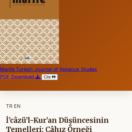
Marife Turkish Journal of Religious Studies
PDF Download
Cite
TR
EN
İ’câzü’l-Kur’an Düşüncesinin
Temelleri: Câhız Örneği