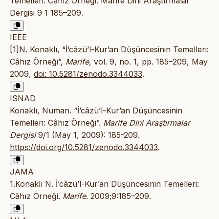
Temelleri: Câhız Örneği. Marife Dini Araştırmalar
Dergisi 9 1 185–209.
IEEE
[1]N. Konaklı, “İ’câzü’l-Kur’an Düşüncesinin Temelleri:
Câhız Örneği”,
Marife
, vol. 9, no. 1, pp. 185–209, May
2009,
doi: 10.5281/zenodo.3344033
.
ISNAD
Konaklı, Numan. “İ’câzü’l-Kur’an Düşüncesinin
Temelleri: Câhız Örneği”.
Marife Dini Araştırmalar
Dergisi
9/1 (May 1, 2009): 185-209.
https://doi.org/10.5281/zenodo.3344033
.
JAMA
1.Konaklı N. İ’câzü’l-Kur’an Düşüncesinin Temelleri:
Câhız Örneği.
Marife
. 2009;9:185–209.