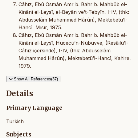
Câhız, Ebû Osmân Amr b. Bahr b. Mahbûb el-
Kinânî el-Leysî, el-Beyân ve’t-Tebyîn, I-IV, (thk:
Abdüsselâm Muhammed Hârûn), Mektebetü’l-
Hancî, Mısır, 1975.
Câhız, Ebû Osmân Amr b. Bahr b. Mahbûb el-
Kinânî el-Leysî, Hucecü’n-Nübüvve, (Resâilü’l-
Câhız içersinde), I-IV, (thk: Abdüsselâm
Muhammed Hârûn), Mektebetü’l-Hancî, Kahire,
1979.
Show All References(37)
Details
Primary Language
Turkish
Subjects