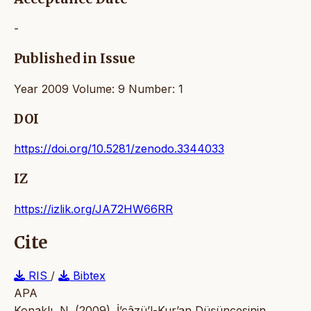
-
Published in Issue
Year 2009 Volume: 9 Number: 1
DOI
https://doi.org/10.5281/zenodo.3344033
IZ
https://izlik.org/JA72HW66RR
Cite
RIS
/
Bibtex
APA
Konaklı, N. (2009). İ’câzü’l-Kur’an Düşüncesinin