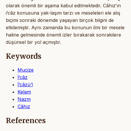
olarak önemli bir aşama kabul edilmektedir. Câhız’ın
i’câz konusuna yak-laşım tarzı ve meseleleri ele alış
biçimi sonraki dönemde yaşayan birçok bilgini de
etkilemiştir. Aynı zamanda bu konunun ilmi bir mesele
haline gelmesinde önemli izler bırakarak sonrakilere
düşünsel bir yol açmıştır.
Keywords
Mucize
İ’câz
İ’câzü’l
Kelam
Nazm
Câhız
References