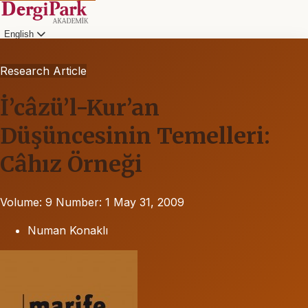
English
Research Article
İ’câzü’l-Kur’an
Düşüncesinin Temelleri:
Câhız Örneği
Volume: 9
Number: 1
May 31, 2009
Numan Konaklı