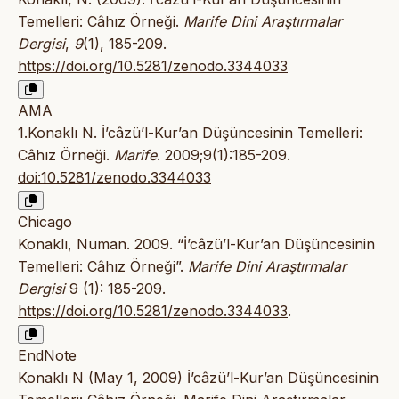
Temelleri: Câhız Örneği.
Marife Dini Araştırmalar
Dergisi
,
9
(1), 185-209.
https://doi.org/10.5281/zenodo.3344033
AMA
1.Konaklı N. İ’câzü’l-Kur’an Düşüncesinin Temelleri:
Câhız Örneği.
Marife
. 2009;9(1):185-209.
doi:10.5281/zenodo.3344033
Chicago
Konaklı, Numan. 2009. “İ’câzü’l-Kur’an Düşüncesinin
Temelleri: Câhız Örneği”.
Marife Dini Araştırmalar
Dergisi
9 (1): 185-209.
https://doi.org/10.5281/zenodo.3344033
.
EndNote
Konaklı N (May 1, 2009) İ’câzü’l-Kur’an Düşüncesinin