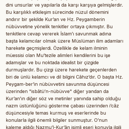
dini unsurlar ve yapılarla da karşı karşıya gelmişlerdir.
Bu karşılıklı etkileşim sürecinde nüzul dönemini
andırır bir şekilde Kur’an ve Hz. Peygamberin
nübüvvetine yönelik tenkitler ortaya çıkmıştır. Bu
tenkitlere cevap vererek İslam’ı savunmak adına
başta kelamcılar olmak üzere Müslüman ilim adamları
harekete geçmişlerdi. Özellikle de kelam ilminin
müessisi olan Mu’tezile alimleri kendilerini bu işe
adamışlar ve bu noktada idealist bir çizgide
durmuşlardır. Bu çizgi üzere harekete geçenlerden
biri de ünlü kelamcı ve dil bilgini Câhız’dır. O başta Hz.
Peygam-ber’in nübüvvetini savunma düşüncesi
üzerinden "isbâtü’n-nübüvve" diğer yandan da
Kur’an’ın diğer söz ve metinler yanında sahip olduğu
nazm üstünlüğünü gösterme çabası üzerinden i’câz
düşüncesiyle temas kurmuş ve eserlerinde bu
konularla ilgili önemli bilgiler sunmuştur. O’nun
kaleme aldığı Nazmu’l-Kur’ân isimli eseri konuyla ilgili