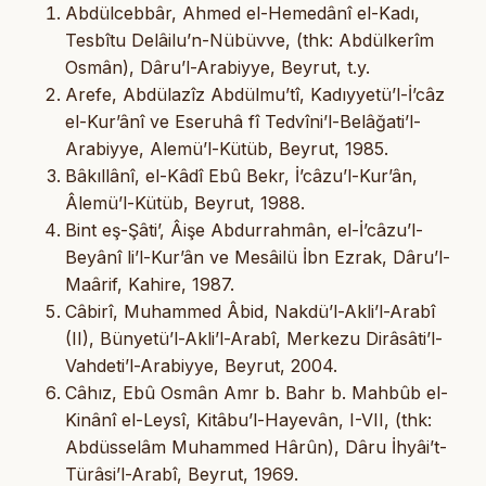
Abdülcebbâr, Ahmed el-Hemedânî el-Kadı,
Tesbîtu Delâilu’n-Nübüvve, (thk: Abdülkerîm
Osmân), Dâru’l-Arabiyye, Beyrut, t.y.
Arefe, Abdülazîz Abdülmu’tî, Kadıyyetü’l-İ’câz
el-Kur’ânî ve Eseruhâ fî Tedvîni’l-Belâğati’l-
Arabiyye, Alemü’l-Kütüb, Beyrut, 1985.
Bâkıllânî, el-Kâdî Ebû Bekr, İ’câzu’l-Kur’ân,
Âlemü’l-Kütüb, Beyrut, 1988.
Bint eş-Şâti’, Âişe Abdurrahmân, el-İ’câzu’l-
Beyânî li’l-Kur’ân ve Mesâilü İbn Ezrak, Dâru’l-
Maârif, Kahire, 1987.
Câbirî, Muhammed Âbid, Nakdü’l-Akli’l-Arabî
(II), Bünyetü’l-Akli’l-Arabî, Merkezu Dirâsâti’l-
Vahdeti’l-Arabiyye, Beyrut, 2004.
Câhız, Ebû Osmân Amr b. Bahr b. Mahbûb el-
Kinânî el-Leysî, Kitâbu’l-Hayevân, I-VII, (thk:
Abdüsselâm Muhammed Hârûn), Dâru İhyâi’t-
Türâsi’l-Arabî, Beyrut, 1969.