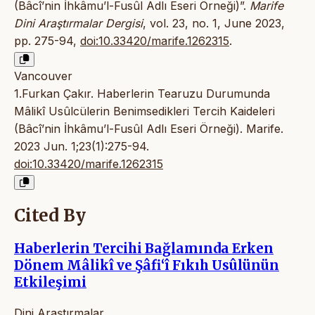
(Bâcî’nin İhkâmu’l-Fusûl Adlı Eseri Örneği)”.
Marife
Dini Araştırmalar Dergisi
, vol. 23, no. 1, June 2023,
pp. 275-94,
doi:10.33420/marife.1262315
.
Vancouver
1.Furkan Çakır. Haberlerin Tearuzu Durumunda
Mâlikî Usûlcülerin Benimsedikleri Tercih Kaideleri
(Bâcî’nin İhkâmu’l-Fusûl Adlı Eseri Örneği). Marife.
2023 Jun. 1;23(1):275-94.
doi:10.33420/marife.1262315
Cited By
Haberlerin Tercihi Bağlamında Erken
Dönem Mâlikî ve Şâfi‘î Fıkıh Usûlünün
Etkileşimi
Dini Araştırmalar