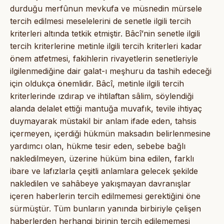
durduğu merfûnun mevkufa ve müsnedin mürsele
tercih edilmesi meselelerini de senetle ilgili tercih
kriterleri altında tetkik etmiştir. Bâcî’nin senetle ilgili
tercih kriterlerine metinle ilgili tercih kriterleri kadar
önem atfetmesi, fakihlerin rivayetlerin senetleriyle
ilgilenmediğine dair galat-ı meşhuru da tashih edeceği
için oldukça önemlidir. Bâcî, metinle ilgili tercih
kriterlerinde ızdırap ve ihtilaftan sâlim, söylendiği
alanda delalet ettiği mantuğa muvafık, tevile ihtiyaç
duymayarak müstakil bir anlam ifade eden, tahsis
içermeyen, içerdiği hükmün maksadın belirlenmesine
yardımcı olan, hükme tesir eden, sebebe bağlı
nakledilmeyen, üzerine hüküm bina edilen, farklı
ibare ve lafızlarla çeşitli anlamlara gelecek şekilde
nakledilen ve sahâbeye yakışmayan davranışlar
içeren haberlerin tercih edilmemesi gerektiğini öne
sürmüştür. Tüm bunların yanında birbiriyle çelişen
haberlerden herhangi birinin tercih edilememesi