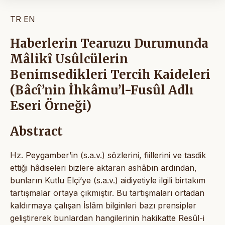
TR
EN
Haberlerin Tearuzu Durumunda
Mâlikî Usûlcülerin
Benimsedikleri Tercih Kaideleri
(Bâcî’nin İhkâmu’l-Fusûl Adlı
Eseri Örneği)
Abstract
Hz. Peygamber’in (s.a.v.) sözlerini, fiillerini ve tasdik
ettiği hâdiseleri bizlere aktaran ashâbın ardından,
bunların Kutlu Elçi’ye (s.a.v.) aidiyetiyle ilgili birtakım
tartışmalar ortaya çıkmıştır. Bu tartışmaları ortadan
kaldırmaya çalışan İslâm bilginleri bazı prensipler
geliştirerek bunlardan hangilerinin hakikatte Resûl-i