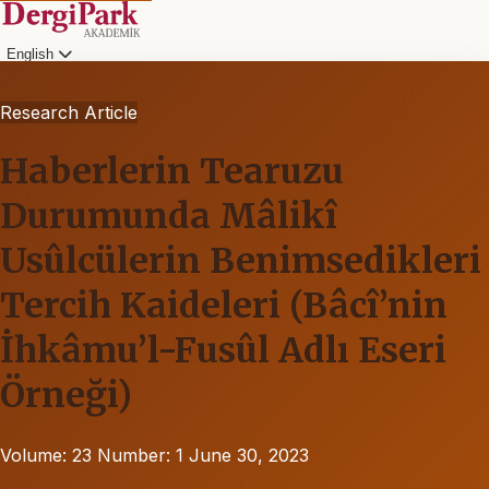
English
Research Article
Haberlerin Tearuzu
Durumunda Mâlikî
Usûlcülerin Benimsedikleri
Tercih Kaideleri (Bâcî’nin
İhkâmu’l-Fusûl Adlı Eseri
Örneği)
Volume: 23
Number: 1
June 30, 2023