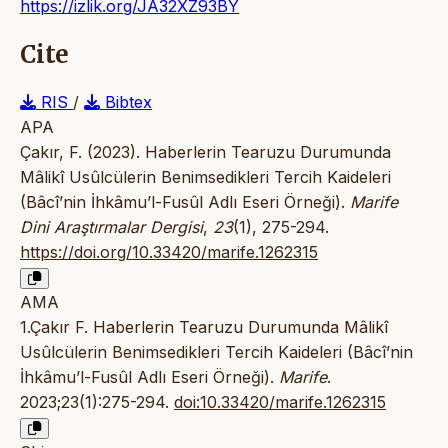
https://izlik.org/JA32XZ93BY
Cite
RIS
/
Bibtex
APA
Çakır, F. (2023). Haberlerin Tearuzu Durumunda
Mâlikî Usûlcülerin Benimsedikleri Tercih Kaideleri
(Bâcî’nin İhkâmu’l-Fusûl Adlı Eseri Örneği).
Marife
Dini Araştırmalar Dergisi
,
23
(1), 275-294.
https://doi.org/10.33420/marife.1262315
AMA
1.Çakır F. Haberlerin Tearuzu Durumunda Mâlikî
Usûlcülerin Benimsedikleri Tercih Kaideleri (Bâcî’nin
İhkâmu’l-Fusûl Adlı Eseri Örneği).
Marife
.
2023;23(1):275-294.
doi:10.33420/marife.1262315