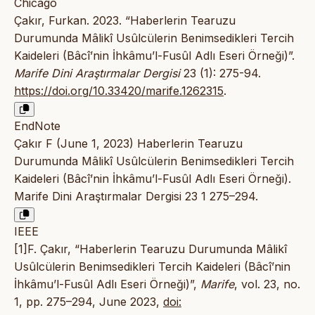
Chicago
Çakır, Furkan. 2023. “Haberlerin Tearuzu
Durumunda Mâlikî Usûlcülerin Benimsedikleri Tercih
Kaideleri (Bâcî’nin İhkâmu’l-Fusûl Adlı Eseri Örneği)”.
Marife Dini Araştırmalar Dergisi
23 (1): 275-94.
https://doi.org/10.33420/marife.1262315
.
EndNote
Çakır F (June 1, 2023) Haberlerin Tearuzu
Durumunda Mâlikî Usûlcülerin Benimsedikleri Tercih
Kaideleri (Bâcî’nin İhkâmu’l-Fusûl Adlı Eseri Örneği).
Marife Dini Araştırmalar Dergisi 23 1 275–294.
IEEE
[1]F. Çakır, “Haberlerin Tearuzu Durumunda Mâlikî
Usûlcülerin Benimsedikleri Tercih Kaideleri (Bâcî’nin
İhkâmu’l-Fusûl Adlı Eseri Örneği)”,
Marife
, vol. 23, no.
1, pp. 275–294, June 2023,
doi: