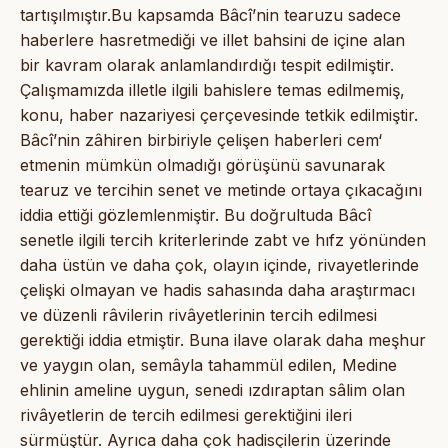
tartışılmıştır.Bu kapsamda Bâcî’nin tearuzu sadece
haberlere hasretmediği ve illet bahsini de içine alan
bir kavram olarak anlamlandırdığı tespit edilmiştir.
Çalışmamızda illetle ilgili bahislere temas edilmemiş,
konu, haber nazariyesi çerçevesinde tetkik edilmiştir.
Bâcî’nin zâhiren birbiriyle çelişen haberleri cem‘
etmenin mümkün olmadığı görüşünü savunarak
tearuz ve tercihin senet ve metinde ortaya çıkacağını
iddia ettiği gözlemlenmiştir. Bu doğrultuda Bâcî
senetle ilgili tercih kriterlerinde zabt ve hıfz yönünden
daha üstün ve daha çok, olayın içinde, rivayetlerinde
çelişki olmayan ve hadis sahasında daha araştırmacı
ve düzenli râvilerin rivâyetlerinin tercih edilmesi
gerektiği iddia etmiştir. Buna ilave olarak daha meşhur
ve yaygın olan, semâyla tahammül edilen, Medine
ehlinin ameline uygun, senedi ızdıraptan sâlim olan
rivâyetlerin de tercih edilmesi gerektiğini ileri
sürmüştür. Ayrıca daha çok hadisçilerin üzerinde