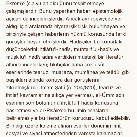
Ekrem’e (s.a.v.) ait olduğunu tespit etmeye
çalışmışlardır. Bunu yaparken haberi epistemolojik
açıdan da incelemişlerdir. Ancak aynı seviyede yer
aldığı için aralarında hiyerarşik ilişki bulunmayan ve
birbiriyle çelişen haberlerin hükmü konusunda farklı
görüşler beyan etmişlerdir. Hadisçiler bu konudaki
düşüncelerini ihtilâfu’l-hadîs, muhtelif’ul-hadîs ve
müşkilü’l-hadîs adını verdikleri müstakil bir literatür
altında incelerken; fıkıhçılar daha çok usûl
eserlerinde tearuz, muaraza, mumânea ve teâdül gibi
başlıkları altında konuya dair görüşlerini
zikretmişlerdir. İmam Şafiî (ö. 204/820), tearuz ve
ihtilaf kavramlarına sıkça yer vermesi, el-Ümm adlı
eserinin son bölümünü ihtilâfü’l-hadîs konusuna
hasretmesi ve er-Risâle’de bu ilmin esaslarını
belirlemesiyle bu literatürün kurucusu kabul edilebilir.
Bilindiği üzere kaleme alınan eserler dönemin ilmî,
sosyal ve siyasî atmosferinden vareste kalamazlar.