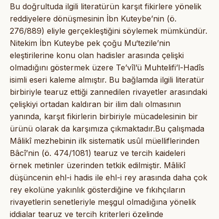
Bu doğrultuda ilgili literatürün karşıt fikirlere yönelik
reddiyelere dönüşmesinin İbn Kuteybe’nin (ö.
276/889) eliyle gerçekleştiğini söylemek mümkündür.
Nitekim İbn Kuteybe pek çoğu Mu‘tezile’nin
eleştirilerine konu olan hadisler arasında çelişki
olmadığını göstermek üzere Te’vîl’ü Muhtelifi’l-Hadîs
isimli eseri kaleme almıştır. Bu bağlamda ilgili literatür
birbiriyle tearuz ettiği zannedilen rivayetler arasındaki
çelişkiyi ortadan kaldıran bir ilim dalı olmasının
yanında, karşıt fikirlerin birbiriyle mücadelesinin bir
ürünü olarak da karşımıza çıkmaktadır.Bu çalışmada
Mâlikî mezhebinin ilk sistematik usûl müelliflerinden
Bâcî’nin (ö. 474/1081) tearuz ve tercih kaideleri
örnek metinler üzerinden tetkik edilmiştir. Mâlikî
düşüncenin ehl-i hadis ile ehl-i rey arasında daha çok
rey ekolüne yakınlık gösterdiğine ve fıkıhçıların
rivayetlerin senetleriyle meşgul olmadığına yönelik
iddialar tearuz ve tercih kriterleri özelinde