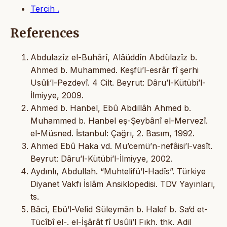
Tercih .
References
Abdulazîz el-Buhârî, Alâüddîn Abdülazîz b.
Ahmed b. Muhammed. Keşfü’l-esrâr fî şerhi
Usûli’l-Pezdevî. 4 Cilt. Beyrut: Dâru’l-Kütübi’l-
İlmiyye, 2009.
Ahmed b. Hanbel, Ebû Abdillâh Ahmed b.
Muhammed b. Hanbel eş-Şeybânî el-Mervezî.
el-Müsned. İstanbul: Çağrı, 2. Basım, 1992.
Ahmed Ebû Haka vd. Mu’cemü’n-nefâisi’l-vasît.
Beyrut: Dâru’l-Kütübi’l-İlmiyye, 2002.
Aydınlı, Abdullah. “Muhtelifü’l-Hadîs”. Türkiye
Diyanet Vakfı İslâm Ansiklopedisi. TDV Yayınları,
ts.
Bâcî, Ebü’l-Velîd Süleymân b. Halef b. Sa‘d et-
Tücîbî el-. el-İşârât fî Usûli’l Fıkh. thk. Adil