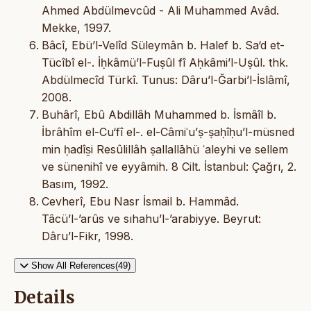
Ahmed Abdülmevcûd - Ali Muhammed Avâd.
Mekke, 1997.
Bâcî, Ebü’l-Velîd Süleymân b. Halef b. Sa‘d et-
Tücîbî el-. İḥkâmü’l-Fuṣûl fî Aḥkâmi’l-Uṣûl. thk.
Abdülmecîd Türkî. Tunus: Dâru’l-Ğarbi’l-İslâmî,
2008.
Buhârî, Ebû Abdillâh Muhammed b. İsmâîl b.
İbrâhîm el-Cu‘fî el-. el-Câmiʿu’ṣ-ṣaḥîḥu’l-müsned
min ḥadîs̱i Resûlillâh ṣallallāhü ʿaleyhi ve sellem
ve sünenihî ve eyyâmih. 8 Cilt. İstanbul: Çağrı, 2.
Basım, 1992.
Cevherî, Ebu Nasr İsmail b. Hammâd.
Tâcü’l-’arûs ve sıhahu’l-’arabiyye. Beyrut:
Dâru’l-Fikr, 1998.
Show All References(49)
Details