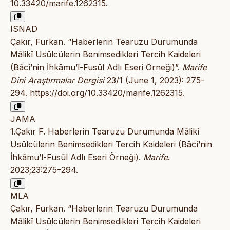
10.33420/marife.1262315
.
ISNAD
Çakır, Furkan. “Haberlerin Tearuzu Durumunda
Mâlikî Usûlcülerin Benimsedikleri Tercih Kaideleri
(Bâcî’nin İhkâmu’l-Fusûl Adlı Eseri Örneği)”.
Marife
Dini Araştırmalar Dergisi
23/1 (June 1, 2023): 275-
294.
https://doi.org/10.33420/marife.1262315
.
JAMA
1.Çakır F. Haberlerin Tearuzu Durumunda Mâlikî
Usûlcülerin Benimsedikleri Tercih Kaideleri (Bâcî’nin
İhkâmu’l-Fusûl Adlı Eseri Örneği).
Marife
.
2023;23:275–294.
MLA
Çakır, Furkan. “Haberlerin Tearuzu Durumunda
Mâlikî Usûlcülerin Benimsedikleri Tercih Kaideleri