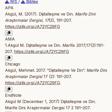
RIS
/
Bibtex
APA
Akgül, M. (2017). Dijitalleşme ve Din.
Marife Dini
Araştırmalar Dergisi
,
17
(2), 191-207.
https://izlik.org/JA72YC29FG
AMA
1.Akgül M. Dijitalleşme ve Din.
Marife
. 2017;17(2):191-
207.
https://izlik.org/JA72YC29FG
Chicago
Akgül, Mehmet. 2017. “Dijitalleşme Ve Din”.
Marife Dini
Araştırmalar Dergisi
17 (2): 191-207.
https://izlik.org/JA72YC29FG
.
EndNote
Akgül M (December 1, 2017) Dijitalleşme ve Din.
Marife Dini Araştırmalar Dergisi 17 2 191–207.