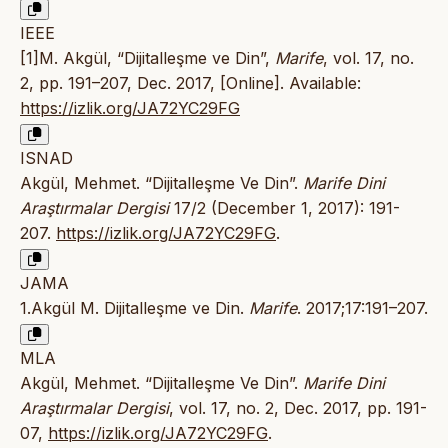
IEEE
[1]M. Akgül, “Dijitalleşme ve Din”,
Marife
, vol. 17, no.
2, pp. 191–207, Dec. 2017, [Online]. Available:
https://izlik.org/JA72YC29FG
ISNAD
Akgül, Mehmet. “Dijitalleşme Ve Din”.
Marife Dini
Araştırmalar Dergisi
17/2 (December 1, 2017): 191-
207.
https://izlik.org/JA72YC29FG
.
JAMA
1.Akgül M. Dijitalleşme ve Din.
Marife
. 2017;17:191–207.
MLA
Akgül, Mehmet. “Dijitalleşme Ve Din”.
Marife Dini
Araştırmalar Dergisi
, vol. 17, no. 2, Dec. 2017, pp. 191-
07,
https://izlik.org/JA72YC29FG
.