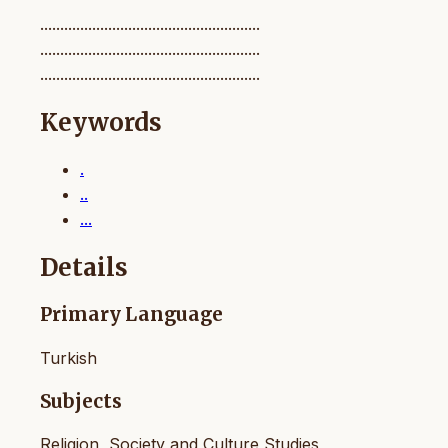
.......................................................
.......................................................
.......................................................
Keywords
.
..
...
Details
Primary Language
Turkish
Subjects
Religion, Society and Culture Studies