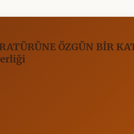
RATÜRÜNE ÖZGÜN BİR KATK
rliği