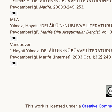
1.Yılmaz H. DELÂİLÜ’N-NÜBÜVVE LİTERATÜRÜNE Ö
Peygamberliği.
Marife
. 2003;3:249–253.
MLA
Yılmaz, Hayati. “DELÂİLÜ’N-NÜBÜVVE LİTERATÜRÜ
Peygamberliği”.
Marife Dini Araştırmalar Dergisi
, vol.
Vancouver
1.Hayati Yılmaz. DELÂİLÜ’N-NÜBÜVVE LİTERATÜRÜ
Peygamberliği. Marife [Internet]. 2003 Oct. 1;3(2):249
This work is licensed under a
Creative Commo