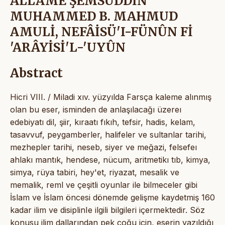
ALLAME ŞEMSÜDDİN
MUHAMMED B. MAHMUD
AMULİ, NEFÂİSÜ'I-FÜNÛN Fİ
'ARÂYİSİ'L-'UYÛN
Abstract
Hicri VIII. / Miladi xıv. yüzyılda Farsça kaleme alınmış
olan bu eser, isminden de anlaşılacağı üzereı
edebiyatı dil, şiir, kıraatı fıkıh, tefsir, hadis, kelam,
tasavvuf, peygamberler, halifeler ve sultanlar tarihi,
mezhepler tarihi, neseb, siyer ve meğazi, felsefeı
ahlakı mantık, hendese, nücum, aritmetikı tıb, kimya,
simya, rüya tabiri, hey'et, riyazat, mesalik ve
memalik, reml ve çeşitli oyunlar ile bilmeceler gibi
İslam ve İslam öncesi dönemde gelişme kaydetmiş 160
kadar ilim ve disiplinIe ilgili bilgileri içermektedir. Söz
konusu ilim dallarından pek çoğu için, eserin yazıldığı