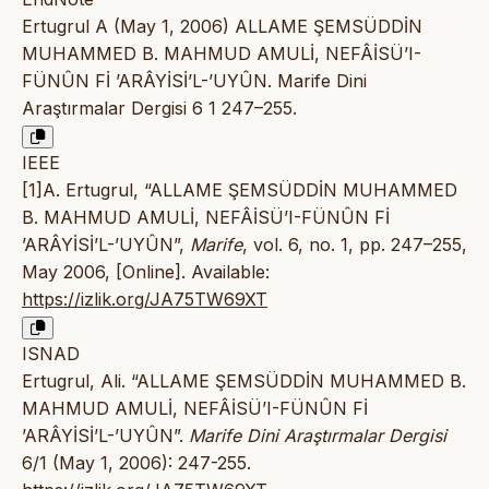
Ertugrul A (May 1, 2006) ALLAME ŞEMSÜDDİN
MUHAMMED B. MAHMUD AMULİ, NEFÂİSÜ’I-
FÜNÛN Fİ ’ARÂYİSİ’L-’UYÛN. Marife Dini
Araştırmalar Dergisi 6 1 247–255.
IEEE
[1]A. Ertugrul, “ALLAME ŞEMSÜDDİN MUHAMMED
B. MAHMUD AMULİ, NEFÂİSÜ’I-FÜNÛN Fİ
’ARÂYİSİ’L-’UYÛN”,
Marife
, vol. 6, no. 1, pp. 247–255,
May 2006, [Online]. Available:
https://izlik.org/JA75TW69XT
ISNAD
Ertugrul, Ali. “ALLAME ŞEMSÜDDİN MUHAMMED B.
MAHMUD AMULİ, NEFÂİSÜ’I-FÜNÛN Fİ
’ARÂYİSİ’L-’UYÛN”.
Marife Dini Araştırmalar Dergisi
6/1 (May 1, 2006): 247-255.