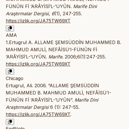
FÜNÛN Fİ ’ARÂYİSİ’L-’UYÛN.
Marife Dini
Araştırmalar Dergisi
,
6
(1), 247-255.
https://izlik.org/JA75TW69XT
AMA
1.Ertugrul A. ALLAME ŞEMSÜDDİN MUHAMMED B.
MAHMUD AMULİ, NEFÂİSÜ’I-FÜNÛN Fİ
’ARÂYİSİ’L-’UYÛN.
Marife
. 2006;6(1):247-255.
https://izlik.org/JA75TW69XT
Chicago
Ertugrul, Ali. 2006. “ALLAME ŞEMSÜDDİN
MUHAMMED B. MAHMUD AMULİ, NEFÂİSÜ’I-
FÜNÛN Fİ ’ARÂYİSİ’L-’UYÛN”.
Marife Dini
Araştırmalar Dergisi
6 (1): 247-55.
https://izlik.org/JA75TW69XT
.
EndNote