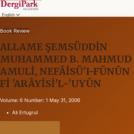
English
Book Review
ALLAME ŞEMSÜDDİN
MUHAMMED B. MAHMUD
AMULİ, NEFÂİSÜ'I-FÜNÛN
Fİ 'ARÂYİSİ'L-'UYÛN
Volume: 6
Number: 1
May 31, 2006
Ali Ertugrul