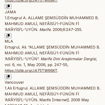
https://izlik.org/JA75TW69XT
.
JAMA
1.Ertugrul A. ALLAME ŞEMSÜDDİN MUHAMMED B.
MAHMUD AMULİ, NEFÂİSÜ’I-FÜNÛN Fİ
’ARÂYİSİ’L-’UYÛN.
Marife
. 2006;6:247–255.
MLA
Ertugrul, Ali. “ALLAME ŞEMSÜDDİN MUHAMMED B.
MAHMUD AMULİ, NEFÂİSÜ’I-FÜNÛN Fİ
’ARÂYİSİ’L-’UYÛN”.
Marife Dini Araştırmalar Dergisi
,
vol. 6, no. 1, May 2006, pp. 247-55,
https://izlik.org/JA75TW69XT
.
Vancouver
1.Ali Ertugrul. ALLAME ŞEMSÜDDİN MUHAMMED B.
MAHMUD AMULİ, NEFÂİSÜ’I-FÜNÛN Fİ
’ARÂYİSİ’L-’UYÛN. Marife [Internet]. 2006 May