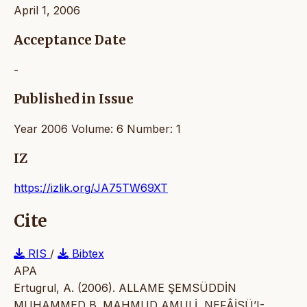
April 1, 2006
Acceptance Date
-
Published in Issue
Year 2006 Volume: 6 Number: 1
IZ
https://izlik.org/JA75TW69XT
Cite
RIS
/
Bibtex
APA
Ertugrul, A. (2006). ALLAME ŞEMSÜDDİN
MUHAMMED B. MAHMUD AMULİ, NEFÂİSÜ’I-