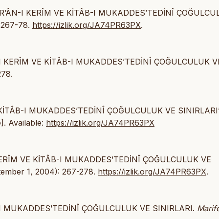
“KUR’ÂN-I KERÎM VE KİTÂB-I MUKADDES’TEDİNÎ ÇOĞULCU
 267-78.
https://izlik.org/JA74PR63PX
.
ÂN-I KERÎM VE KİTÂB-I MUKADDES’TEDİNÎ ÇOĞULCULUK V
278.
VE KİTÂB-I MUKADDES’TEDİNÎ ÇOĞULCULUK VE SINIRLARI”
]. Available:
https://izlik.org/JA74PR63PX
I KERÎM VE KİTÂB-I MUKADDES’TEDİNÎ ÇOĞULCULUK VE
ember 1, 2004): 267-278.
https://izlik.org/JA74PR63PX
.
ÂB-I MUKADDES’TEDİNÎ ÇOĞULCULUK VE SINIRLARI.
Marif