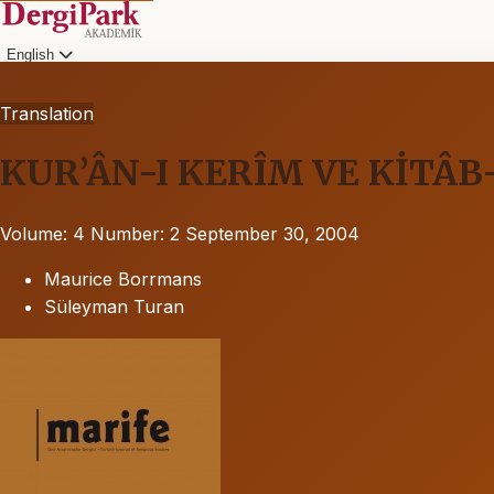
English
Translation
KUR’ÂN-I KERÎM VE KİTÂB
Volume: 4
Number: 2
September 30, 2004
Maurice Borrmans
Süleyman Turan