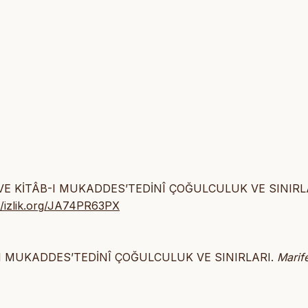
ÎM VE KİTÂB-I MUKADDES’TEDİNÎ ÇOĞULCULUK VE SINIRL
//izlik.org/JA74PR63PX
ÂB-I MUKADDES’TEDİNÎ ÇOĞULCULUK VE SINIRLARI.
Marif