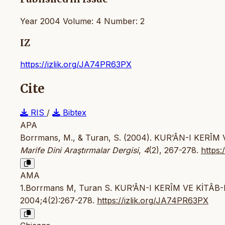
Year 2004 Volume: 4 Number: 2
IZ
https://izlik.org/JA74PR63PX
Cite
RIS
/
Bibtex
APA
Borrmans, M., & Turan, S. (2004). KUR’ÂN-I KER
Marife Dini Araştırmalar Dergisi
,
4
(2), 267-278.
https:
AMA
1.Borrmans M, Turan S. KUR’ÂN-I KERÎM VE KİT
2004;4(2):267-278.
https://izlik.org/JA74PR63PX