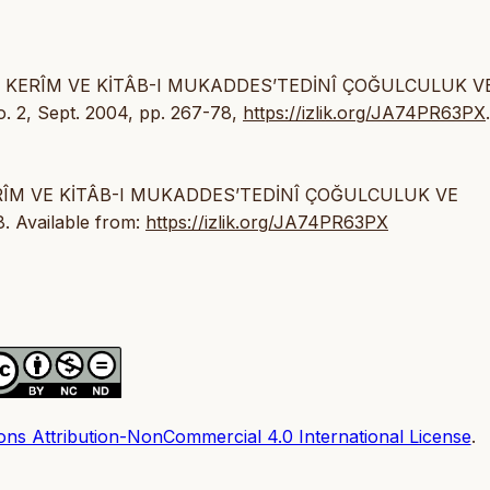
N-I KERÎM VE KİTÂB-I MUKADDES’TEDİNÎ ÇOĞULCULUK V
no. 2, Sept. 2004, pp. 267-78,
https://izlik.org/JA74PR63PX
.
 KERÎM VE KİTÂB-I MUKADDES’TEDİNÎ ÇOĞULCULUK VE
8. Available from:
https://izlik.org/JA74PR63PX
ns Attribution-NonCommercial 4.0 International License
.