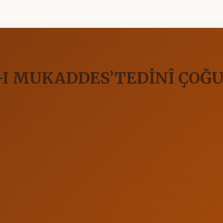
-I MUKADDES’TEDİNÎ ÇOĞU