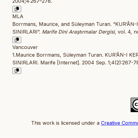
2004;4:267–278.
MLA
Borrmans, Maurice, and Süleyman Turan. “KUR’Â
SINIRLARI”.
Marife Dini Araştırmalar Dergisi
, vol. 4, 
Vancouver
1.Maurice Borrmans, Süleyman Turan. KUR’ÂN-I
SINIRLARI. Marife [Internet]. 2004 Sep. 1;4(2):267-7
This work is licensed under a
Creative Commo