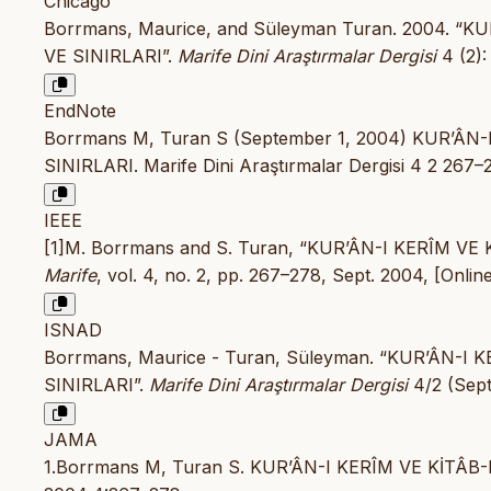
Chicago
Borrmans, Maurice, and Süleyman Turan. 2004. 
VE SINIRLARI”.
Marife Dini Araştırmalar Dergisi
4 (2):
EndNote
Borrmans M, Turan S (September 1, 2004) KUR’
SINIRLARI. Marife Dini Araştırmalar Dergisi 4 2 267–
IEEE
[1]M. Borrmans and S. Turan, “KUR’ÂN-I KERÎM 
Marife
, vol. 4, no. 2, pp. 267–278, Sept. 2004, [Online
ISNAD
Borrmans, Maurice - Turan, Süleyman. “KUR’ÂN-
SINIRLARI”.
Marife Dini Araştırmalar Dergisi
4/2 (Sept
JAMA
1.Borrmans M, Turan S. KUR’ÂN-I KERÎM VE KİT