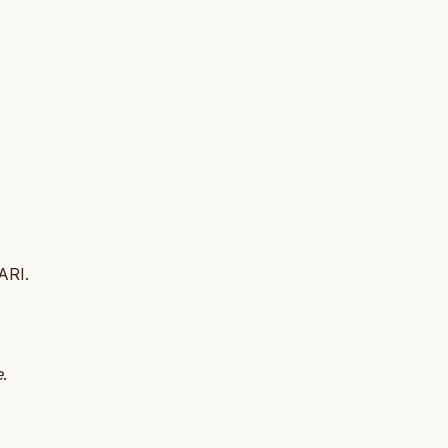
ARI.
e
.