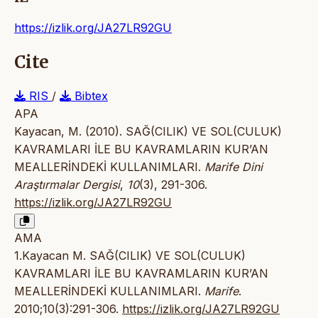
https://izlik.org/JA27LR92GU
Cite
RIS
/
Bibtex
APA
Kayacan, M. (2010). SAĞ(CILIK) VE SOL(CULUK)
KAVRAMLARI İLE BU KAVRAMLARIN KUR’AN
MEALLERİNDEKİ KULLANIMLARI.
Marife Dini
Araştırmalar Dergisi
,
10
(3), 291-306.
https://izlik.org/JA27LR92GU
AMA
1.Kayacan M. SAĞ(CILIK) VE SOL(CULUK)
KAVRAMLARI İLE BU KAVRAMLARIN KUR’AN
MEALLERİNDEKİ KULLANIMLARI.
Marife
.
2010;10(3):291-306.
https://izlik.org/JA27LR92GU