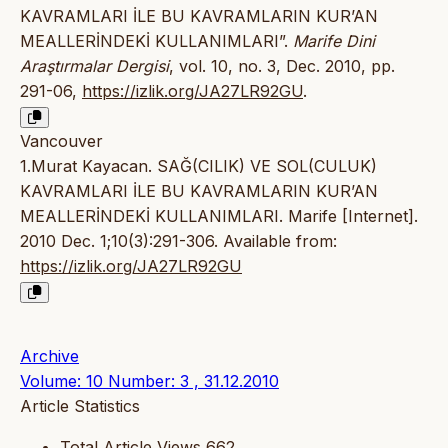
KAVRAMLARI İLE BU KAVRAMLARIN KUR’AN
MEALLERİNDEKİ KULLANIMLARI”.
Marife Dini
Araştırmalar Dergisi
, vol. 10, no. 3, Dec. 2010, pp.
291-06,
https://izlik.org/JA27LR92GU
.
Vancouver
1.Murat Kayacan. SAĞ(CILIK) VE SOL(CULUK)
KAVRAMLARI İLE BU KAVRAMLARIN KUR’AN
MEALLERİNDEKİ KULLANIMLARI. Marife [Internet].
2010 Dec. 1;10(3):291-306. Available from:
https://izlik.org/JA27LR92GU
Archive
Volume: 10 Number: 3 , 31.12.2010
Article Statistics
Total Article Views
662