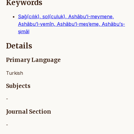
Keywords
Sağ(cılık), sol(culuk), Ashâbu’l-meymene,
Ashâbu’l-yemîn, Ashâbu’l-meş’eme, Ashâbu’ş-
şimâl
Details
Primary Language
Turkish
Subjects
-
Journal Section
-