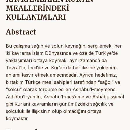
MEALLERİNDEKİ
KULLANIMLARI
Abstract
Bu çalışma sağın ve solun kaynağını sergilemek, her
iki kavrama İslam Dünyasında ve özelde Türkiye’de
yaklaşımları ortaya koymak, aynı zamanda da
Tevrat’ta, İncil’de ve Kur’an’da her ikisine yüklenen
anlamı tasvir etmek amacındadır. Ayrıca hedefimiz,
birtakım Türkçe meal sahipleri tarafından “sağcı” ve
“solcu” olarak tercüme edilen Ashâbu’l-meymene,
Ashâbu’l-yemîn, Ashâbu’l-meş’eme ve Ashâbu’şşimâl
gibi Kur’anî kavramların günümüzdeki sağcılık ve
solculuk ile ilişkisinin olup olmadığını ortaya
koymaktır