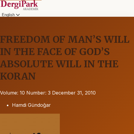
English
FREEDOM OF MAN’S WILL
IN THE FACE OF GOD’S
ABSOLUTE WILL IN THE
KORAN
Volume: 10
Number: 3
December 31, 2010
Hamdi Gündoğar