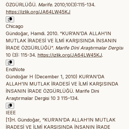
ÖZGÜRLÜĞÜ.
Marife
. 2010;10(3):115-134.
https://izlik.org/JA64LW45KJ
Chicago
Gündoğar, Hamdi. 2010. “KUR’AN’DA ALLAH’IN
MUTLAK İRADESİ VE İLMİ KARŞISINDA İNSANIN
İRADE ÖZGÜRLÜĞÜ”.
Marife Dini Araştırmalar Dergisi
10 (3): 115-34.
https://izlik.org/JA64LW45KJ
.
EndNote
Gündoğar H (December 1, 2010) KUR’AN’DA
ALLAH’IN MUTLAK İRADESİ VE İLMİ KARŞISINDA
İNSANIN İRADE ÖZGÜRLÜĞÜ. Marife Dini
Araştırmalar Dergisi 10 3 115–134.
IEEE
[1]H. Gündoğar, “KUR’AN’DA ALLAH’IN MUTLAK
İRADESİ VE İLMİ KARŞISINDA İNSANIN İRADE