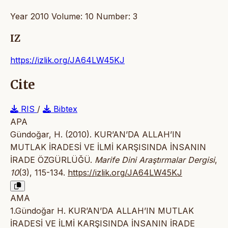
Year 2010 Volume: 10 Number: 3
IZ
https://izlik.org/JA64LW45KJ
Cite
RIS
/
Bibtex
APA
Gündoğar, H. (2010). KUR’AN’DA ALLAH’IN
MUTLAK İRADESİ VE İLMİ KARŞISINDA İNSANIN
İRADE ÖZGÜRLÜĞÜ.
Marife Dini Araştırmalar Dergisi
,
10
(3), 115-134.
https://izlik.org/JA64LW45KJ
AMA
1.Gündoğar H. KUR’AN’DA ALLAH’IN MUTLAK
İRADESİ VE İLMİ KARŞISINDA İNSANIN İRADE