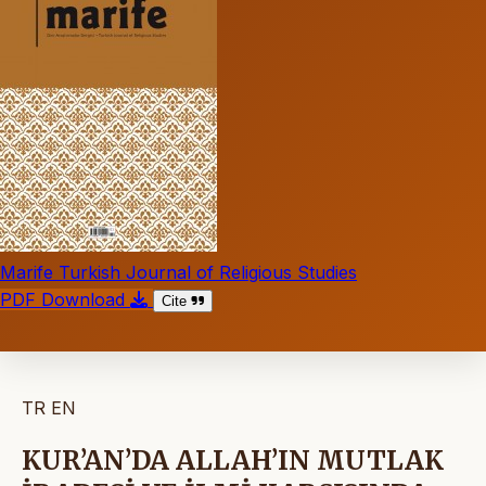
Marife Turkish Journal of Religious Studies
PDF Download
Cite
TR
EN
KUR’AN’DA ALLAH’IN MUTLAK