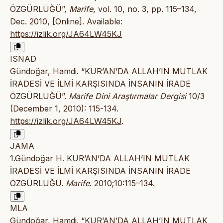
ÖZGÜRLÜĞÜ”,
Marife
, vol. 10, no. 3, pp. 115–134,
Dec. 2010, [Online]. Available:
https://izlik.org/JA64LW45KJ
ISNAD
Gündoğar, Hamdi. “KUR’AN’DA ALLAH’IN MUTLAK
İRADESİ VE İLMİ KARŞISINDA İNSANIN İRADE
ÖZGÜRLÜĞÜ”.
Marife Dini Araştırmalar Dergisi
10/3
(December 1, 2010): 115-134.
https://izlik.org/JA64LW45KJ
.
JAMA
1.Gündoğar H. KUR’AN’DA ALLAH’IN MUTLAK
İRADESİ VE İLMİ KARŞISINDA İNSANIN İRADE
ÖZGÜRLÜĞÜ.
Marife
. 2010;10:115–134.
MLA
Gündoğar, Hamdi. “KUR’AN’DA ALLAH’IN MUTLAK