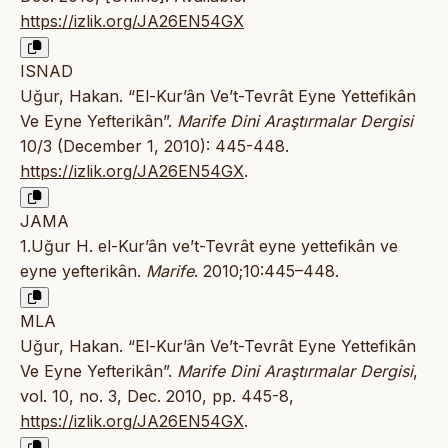
https://izlik.org/JA26EN54GX
ISNAD
Uğur, Hakan. “El-Kur’ân Ve’t-Tevrât Eyne Yettefikân
Ve Eyne Yefterikân”.
Marife Dini Araştırmalar Dergisi
10/3 (December 1, 2010): 445-448.
https://izlik.org/JA26EN54GX
.
JAMA
1.Uğur H. el-Kur’ân ve’t-Tevrât eyne yettefikân ve
eyne yefterikân.
Marife
. 2010;10:445–448.
MLA
Uğur, Hakan. “El-Kur’ân Ve’t-Tevrât Eyne Yettefikân
Ve Eyne Yefterikân”.
Marife Dini Araştırmalar Dergisi
,
vol. 10, no. 3, Dec. 2010, pp. 445-8,
https://izlik.org/JA26EN54GX
.