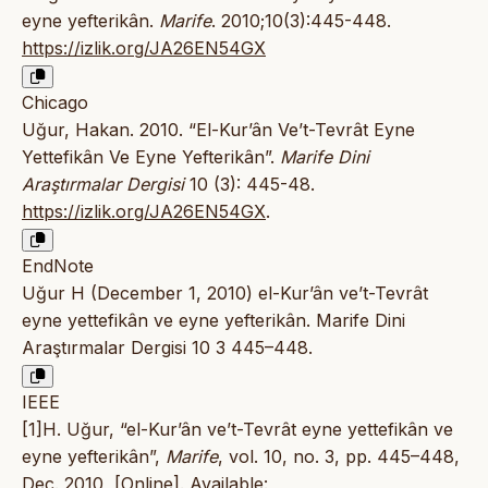
eyne yefterikân.
Marife
. 2010;10(3):445-448.
https://izlik.org/JA26EN54GX
Chicago
Uğur, Hakan. 2010. “El-Kur’ân Ve’t-Tevrât Eyne
Yettefikân Ve Eyne Yefterikân”.
Marife Dini
Araştırmalar Dergisi
10 (3): 445-48.
https://izlik.org/JA26EN54GX
.
EndNote
Uğur H (December 1, 2010) el-Kur’ân ve’t-Tevrât
eyne yettefikân ve eyne yefterikân. Marife Dini
Araştırmalar Dergisi 10 3 445–448.
IEEE
[1]H. Uğur, “el-Kur’ân ve’t-Tevrât eyne yettefikân ve
eyne yefterikân”,
Marife
, vol. 10, no. 3, pp. 445–448,
Dec. 2010, [Online]. Available: