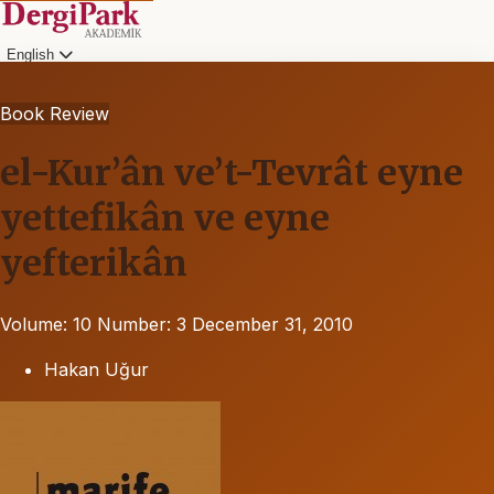
English
Book Review
el-Kur’ân ve’t-Tevrât eyne
yettefikân ve eyne
yefterikân
Volume: 10
Number: 3
December 31, 2010
Hakan Uğur