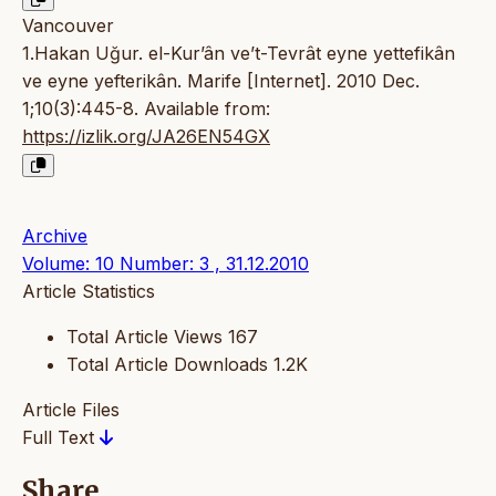
Vancouver
1.Hakan Uğur. el-Kur’ân ve’t-Tevrât eyne yettefikân
ve eyne yefterikân. Marife [Internet]. 2010 Dec.
1;10(3):445-8. Available from:
https://izlik.org/JA26EN54GX
Archive
Volume: 10 Number: 3 , 31.12.2010
Article Statistics
Total Article Views
167
Total Article Downloads
1.2K
Article Files
Full Text
Share