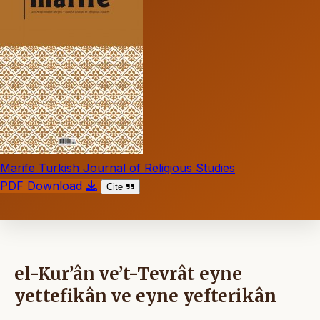
Marife Turkish Journal of Religious Studies
PDF Download
Cite
el-Kur’ân ve’t-Tevrât eyne
yettefikân ve eyne yefterikân