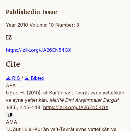
Published in Issue
Year 2010 Volume: 10 Number: 3
IZ
https://izlik.org/JA26EN54GX
Cite
RIS
/
Bibtex
APA
Uğur, H. (2010). el-Kur’ân ve’t-Tevrât eyne yettefikân
ve eyne yefterikân.
Marife Dini Araştırmalar Dergisi
,
10
(3), 445-448.
https://izlik.org/JA26EN54GX
AMA
1.Uğur H. el-Kur’ân ve’t-Tevrât eyne yettefikân ve