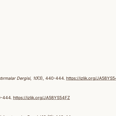
tırmalar Dergisi
,
10
(3), 440-444.
https://izlik.org/JA58YS
40-444.
https://izlik.org/JA58YS54FZ