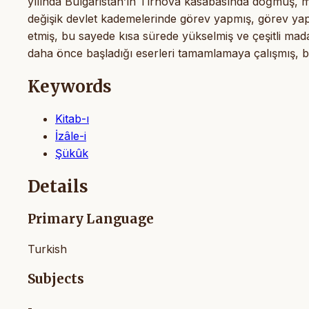
yılında Bulgaristan’ın Tırnova kasabasında doğmuş, me
değişik devlet kademelerinde görev yapmış, görev yaptığ
etmiş, bu sayede kısa sürede yükselmiş ve çeşitli madal
daha önce başladığı eserleri tamamlamaya çalışmış, bi
Keywords
Kitab-ı
İzâle-i
Şükûk
Details
Primary Language
Turkish
Subjects
-