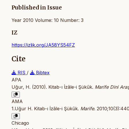
Published in Issue
Year 2010 Volume: 10 Number: 3
IZ
https://izlik.org/JA58YS54FZ
Cite
RIS
/
Bibtex
APA
Uğur, H. (2010). Kitab-ı İzâle-i Şükûk.
Marife Dini Araş
AMA
1.Uğur H. Kitab-ı İzâle-i Şükûk.
Marife
. 2010;10(3):4
Chicago