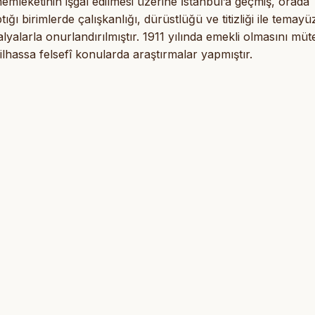
mleketinin işgal edilmesi üzerine İstanbul’a geçmiş, orada
ı birimlerde çalışkanlığı, dürüstlüğü ve titizliği ile temayü
yalarla onurlandırılmıştır. 1911 yılında emekli olmasını müt
lhassa felsefî konularda araştırmalar yapmıştır.