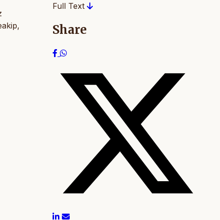
Full Text
z
eakip,
Share