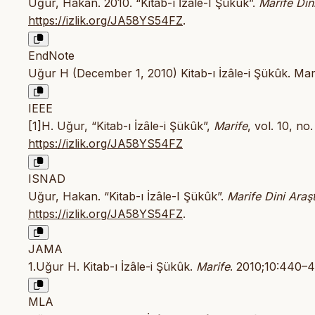
Uğur, Hakan. 2010. “Kitab-ı İzâle-I Şükûk”.
Marife Din
https://izlik.org/JA58YS54FZ
.
EndNote
Uğur H (December 1, 2010) Kitab-ı İzâle-i Şükûk. Mar
IEEE
[1]H. Uğur, “Kitab-ı İzâle-i Şükûk”,
Marife
, vol. 10, no
https://izlik.org/JA58YS54FZ
ISNAD
Uğur, Hakan. “Kitab-ı İzâle-I Şükûk”.
Marife Dini Araş
https://izlik.org/JA58YS54FZ
.
JAMA
1.Uğur H. Kitab-ı İzâle-i Şükûk.
Marife
. 2010;10:440–
MLA