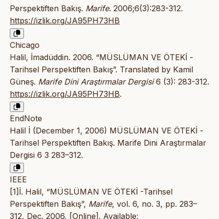
Perspektiften Bakış.
Marife
. 2006;6(3):283-312.
https://izlik.org/JA95PH73HB
Chicago
Halil, İmadüddin. 2006. “MÜSLÜMAN VE ÖTEKİ -
Tarihsel Perspektiften Bakış”. Translated by Kamil
Güneş.
Marife Dini Araştırmalar Dergisi
6 (3): 283-312.
https://izlik.org/JA95PH73HB
.
EndNote
Halil İ (December 1, 2006) MÜSLÜMAN VE ÖTEKİ -
Tarihsel Perspektiften Bakış. Marife Dini Araştırmalar
Dergisi 6 3 283–312.
IEEE
[1]İ. Halil, “MÜSLÜMAN VE ÖTEKİ -Tarihsel
Perspektiften Bakış”,
Marife
, vol. 6, no. 3, pp. 283–
312, Dec. 2006, [Online]. Available: