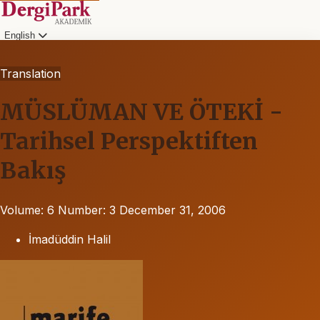
English
Translation
MÜSLÜMAN VE ÖTEKİ -
Tarihsel Perspektiften
Bakış
Volume: 6
Number: 3
December 31, 2006
İmadüddin Halil