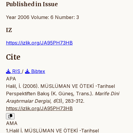
Published in Issue
Year 2006 Volume: 6 Number: 3
IZ
https://izlik.org/JA95PH73HB
Cite
RIS
/
Bibtex
APA
Halil, İ. (2006). MÜSLÜMAN VE ÖTEKİ -Tarihsel
Perspektiften Bakış (K. Güneş, Trans.).
Marife Dini
Araştırmalar Dergisi
,
6
(3), 283-312.
https://izlik.org/JA95PH73HB
AMA
1.Halil İ. MÜSLÜMAN VE ÖTEKİ -Tarihsel