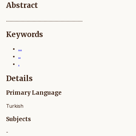
Abstract
...............................................................
Keywords
...
..
.
Details
Primary Language
Turkish
Subjects
-