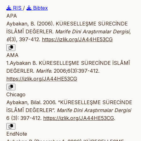
RIS
/
Bibtex
APA
Aybakan, B. (2006). KÜRESELLEŞME SÜRECİNDE
İSLÂMÎ DEĞERLER.
Marife Dini Araştırmalar Dergisi
,
6
(3), 397-412.
https://izlik.org/JA44HE53CG
AMA
1.Aybakan B. KÜRESELLEŞME SÜRECİNDE İSLÂMÎ
DEĞERLER.
Marife
. 2006;6(3):397-412.
https://izlik.org/JA44HE53CG
Chicago
Aybakan, Bilal. 2006. “KÜRESELLEŞME SÜRECİNDE
İSLÂMÎ DEĞERLER”.
Marife Dini Araştırmalar Dergisi
6 (3): 397-412.
https://izlik.org/JA44HE53CG
.
EndNote