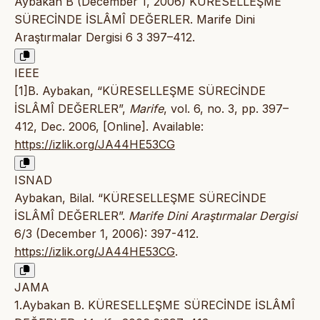
Aybakan B (December 1, 2006) KÜRESELLEŞME
SÜRECİNDE İSLÂMÎ DEĞERLER. Marife Dini
Araştırmalar Dergisi 6 3 397–412.
IEEE
[1]B. Aybakan, “KÜRESELLEŞME SÜRECİNDE
İSLÂMÎ DEĞERLER”,
Marife
, vol. 6, no. 3, pp. 397–
412, Dec. 2006, [Online]. Available:
https://izlik.org/JA44HE53CG
ISNAD
Aybakan, Bilal. “KÜRESELLEŞME SÜRECİNDE
İSLÂMÎ DEĞERLER”.
Marife Dini Araştırmalar Dergisi
6/3 (December 1, 2006): 397-412.
https://izlik.org/JA44HE53CG
.
JAMA
1.Aybakan B. KÜRESELLEŞME SÜRECİNDE İSLÂMÎ