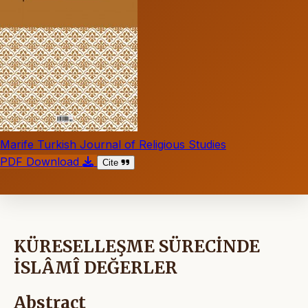
Marife Turkish Journal of Religious Studies
PDF Download
Cite
KÜRESELLEŞME SÜRECİNDE
İSLÂMÎ DEĞERLER
Abstract