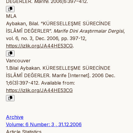
DEĞERLER.
Marife
. 2006;6:397–412.
MLA
Aybakan, Bilal. “KÜRESELLEŞME SÜRECİNDE
İSLÂMÎ DEĞERLER”.
Marife Dini Araştırmalar Dergisi
,
vol. 6, no. 3, Dec. 2006, pp. 397-12,
https://izlik.org/JA44HE53CG
.
Vancouver
1.Bilal Aybakan. KÜRESELLEŞME SÜRECİNDE
İSLÂMÎ DEĞERLER. Marife [Internet]. 2006 Dec.
1;6(3):397-412. Available from:
https://izlik.org/JA44HE53CG
Archive
Volume: 6 Number: 3 , 31.12.2006
Article Statistics