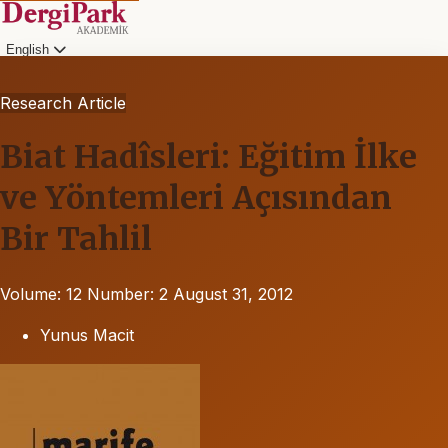
English
Research Article
Biat Hadîsleri: Eğitim İlke
ve Yöntemleri Açısından
Bir Tahlil
Volume: 12
Number: 2
August 31, 2012
Yunus Macit