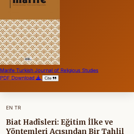
Marife Turkish Journal of Religious Studies
PDF Download
Cite
EN
TR
Biat Hadîsleri: Eğitim İlke ve
Yöntemleri Açısından Bir Tahlil