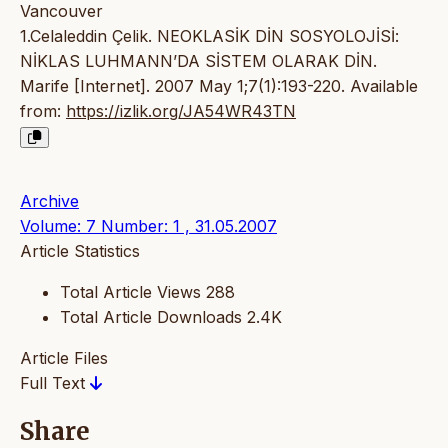
Vancouver
1.Celaleddin Çelik. NEOKLASİK DİN SOSYOLOJİSİ:
NİKLAS LUHMANN’DA SİSTEM OLARAK DİN.
Marife [Internet]. 2007 May 1;7(1):193-220. Available
from:
https://izlik.org/JA54WR43TN
Archive
Volume: 7 Number: 1 , 31.05.2007
Article Statistics
Total Article Views
288
Total Article Downloads
2.4K
Article Files
Full Text
Share