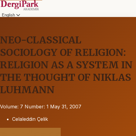
English
NEO-CLASSICAL
SOCIOLOGY OF RELIGION:
RELIGION AS A SYSTEM IN
THE THOUGHT OF NIKLAS
LUHMANN
Volume: 7
Number: 1
May 31, 2007
Celaleddin Çelik