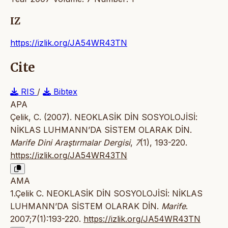
IZ
https://izlik.org/JA54WR43TN
Cite
RIS
/
Bibtex
APA
Çelik, C. (2007). NEOKLASİK DİN SOSYOLOJİSİ:
NİKLAS LUHMANN’DA SİSTEM OLARAK DİN.
Marife Dini Araştırmalar Dergisi
,
7
(1), 193-220.
https://izlik.org/JA54WR43TN
AMA
1.Çelik C. NEOKLASİK DİN SOSYOLOJİSİ: NİKLAS
LUHMANN’DA SİSTEM OLARAK DİN.
Marife
.
2007;7(1):193-220.
https://izlik.org/JA54WR43TN