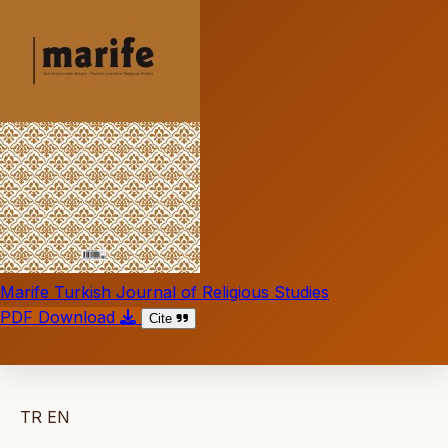
Marife Turkish Journal of Religious Studies
PDF Download
Cite
TR
EN