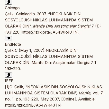
Chicago
Çelik, Celaleddin. 2007. “NEOKLASİK DİN
SOSYOLOJİSİ: NİKLAS LUHMANN’DA SİSTEM
OLARAK DİN”.
Marife Dini Araştırmalar Dergisi
7 (1):
193-220.
https://izlik.org/JA54WR43TN
.
EndNote
Çelik C (May 1, 2007) NEOKLASİK DİN
SOSYOLOJİSİ: NİKLAS LUHMANN’DA SİSTEM
OLARAK DİN. Marife Dini Araştırmalar Dergisi 7 1
193–220.
IEEE
[1]C. Çelik, “NEOKLASİK DİN SOSYOLOJİSİ: NİKLAS
LUHMANN’DA SİSTEM OLARAK DİN”,
Marife
, vol. 7,
no. 1, pp. 193–220, May 2007, [Online]. Available:
https://izlik.org/JA54WR43TN