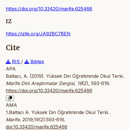
https://doi.org/10.33420/marife.625466
IZ
https://izlik.org/JA92BC78EN
Cite
RIS
/
Bibtex
APA
Baltacı, A. (2019). Yüksek Din Öğretiminde Okul Terki.
Marife Dini Araştırmalar Dergisi
,
19
(2), 593-616.
https://doi.org/10.33420/marife.625466
AMA
1.Baltacı A. Yüksek Din Öğretiminde Okul Terki.
Marife
. 2019;19(2):593-616.
doi:10.33420/marife.625466