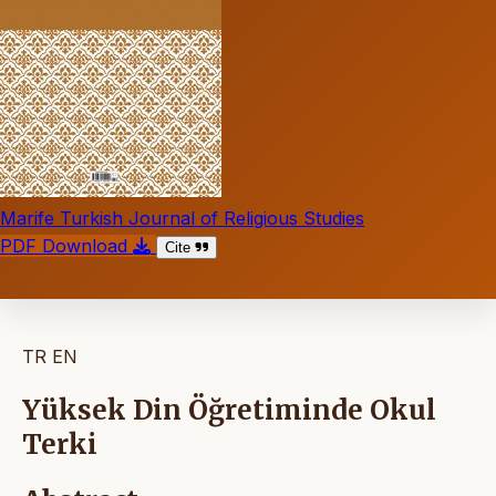
Marife Turkish Journal of Religious Studies
PDF Download
Cite
TR
EN
Yüksek Din Öğretiminde Okul
Terki