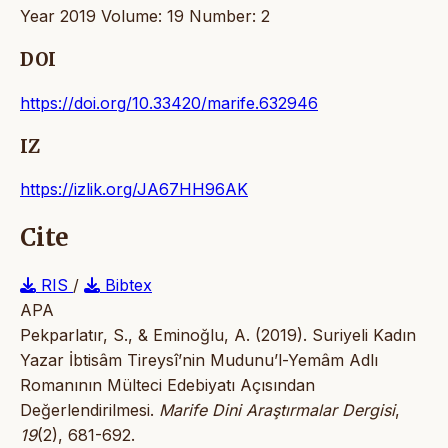
Year 2019 Volume: 19 Number: 2
DOI
https://doi.org/10.33420/marife.632946
IZ
https://izlik.org/JA67HH96AK
Cite
RIS
/
Bibtex
APA
Pekparlatır, S., & Eminoğlu, A. (2019). Suriyeli Kadın
Yazar İbtisâm Tireysî’nin Mudunu’l-Yemâm Adlı
Romanının Mülteci Edebiyatı Açısından
Değerlendirilmesi.
Marife Dini Araştırmalar Dergisi
,
19
(2), 681-692.