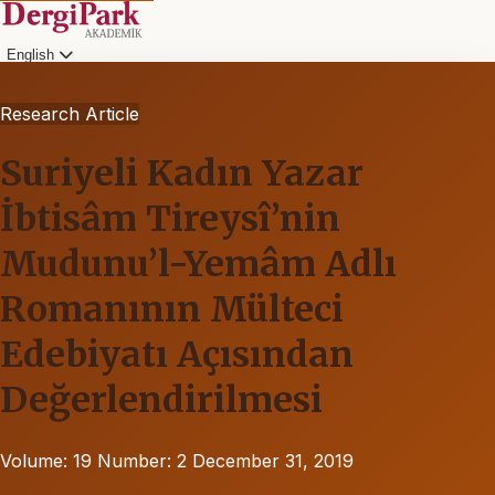
English
Research Article
Suriyeli Kadın Yazar
İbtisâm Tireysî’nin
Mudunu’l-Yemâm Adlı
Romanının Mülteci
Edebiyatı Açısından
Değerlendirilmesi
Volume: 19
Number: 2
December 31, 2019