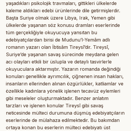
yaşadıkları psikolojik travmaları, gittikleri ülkelerde
kaleme aldıkları edebi ürünlerinde dile getirmişlerdir.
Başta Suriye olmak üzere Libya, Irak, Yemen gibi
ülkelerde yaşanan söz konusu dramları eserlerinde
tüm gerçekliğiyle okuyucuya yansıtan bu
edebiyatçılardan birisi de Mudunu’l-Yemâm adlı
romanın yazarı olan İbtisâm Tireysî’dir. Tireysî,
Suriye’de yaşanan savaş sürecinde meydana gelen
acı olayları etkili bir üslupla ve detaylı tasvirlerle
okuyuculara aktarmıştır. Yazarın romanda değindiği
konuları genellikle ayrımcılık, çiğnenen insan hakları,
insanların ellerinden alınan özgürlükler, katliamlar ve
özellikle kadınlara yönelik işlenen tecavüz eylemleri
gibi meseleler oluşturmaktadır. Benzer anlatım
tarzları ve işlenen konular Tireysî gibi savaş
neticesinde mülteci durumuna düşmüş edebiyatçıların
eserlerinde de mülahaza edilmektedir. Bu bakımdan
ortaya konan bu eserlerin mülteci edebiyatı üst