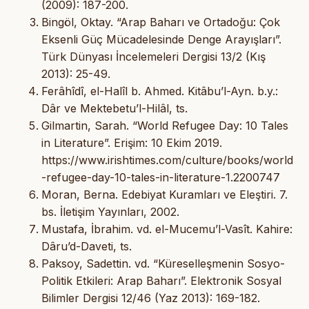
(2009): 187-200.
Bingöl, Oktay. “Arap Baharı ve Ortadoğu: Çok
Eksenli Güç Mücadelesinde Denge Arayışları”.
Türk Dünyası İncelemeleri Dergisi 13/2 (Kış
2013): 25-49.
Ferâhîdî, el-Halîl b. Ahmed. Kitâbu’l-Ayn. b.y.:
Dâr ve Mektebetu’l-Hilâl, ts.
Gilmartin, Sarah. “World Refugee Day: 10 Tales
in Literature”. Erişim: 10 Ekim 2019.
https://www.irishtimes.com/culture/books/world
-refugee-day-10-tales-in-literature-1.2200747
Moran, Berna. Edebiyat Kuramları ve Eleştiri. 7.
bs. İletişim Yayınları, 2002.
Mustafa, İbrahim. vd. el-Mucemu’l-Vasît. Kahire:
Dâru’d-Daveti, ts.
Paksoy, Sadettin. vd. “Küreselleşmenin Sosyo-
Politik Etkileri: Arap Baharı”. Elektronik Sosyal
Bilimler Dergisi 12/46 (Yaz 2013): 169-182.