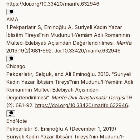
https://doi.org/10.33420/marife.632946
AMA
1.Pekparlatır S, Eminoğlu A. Suriyeli Kadın Yazar
İbtisâm Tireysî’nin Mudunu’l-Yemâm Adlı Romanının
Mülteci Edebiyatı Açısından Değerlendirilmesi.
Marife
.
2019;19(2):681-692.
doi:10.33420/marife.632946
Chicago
Pekparlatır, Selçuk, and Ali Eminoğlu. 2019. “Suriyeli
Kadın Yazar İbtisâm Tireysî’nin Mudunu’l-Yemâm Adlı
Romanının Mülteci Edebiyatı Açısından
Değerlendirilmesi”.
Marife Dini Araştırmalar Dergisi
19
(2): 681-92.
https://doi.org/10.33420/marife.632946
.
EndNote
Pekparlatır S, Eminoğlu A (December 1, 2019)
Suriyeli Kadın Yazar İbtisâm Tireysî’nin Mudunu’l-