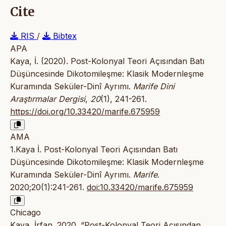
Cite
RIS
/
Bibtex
APA
Kaya, İ. (2020). Post-Kolonyal Teori Açısından Batı
Düşüncesinde Dikotomileşme: Klasik Modernleşme
Kuramında Seküler-Dinî Ayrımı.
Marife Dini
Araştırmalar Dergisi
,
20
(1), 241-261.
https://doi.org/10.33420/marife.675959
AMA
1.Kaya İ. Post-Kolonyal Teori Açısından Batı
Düşüncesinde Dikotomileşme: Klasik Modernleşme
Kuramında Seküler-Dinî Ayrımı.
Marife
.
2020;20(1):241-261.
doi:10.33420/marife.675959
Chicago
Kaya, İrfan. 2020. “Post-Kolonyal Teori Açısından