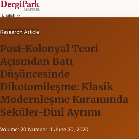
English
Research Article
Post-Kolonyal Teori
Açısından Batı
Düşüncesinde
Dikotomileşme: Klasik
Modernleşme Kuramında
Seküler-Dinî Ayrımı
Volume: 20
Number: 1
June 30, 2020