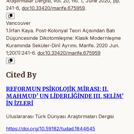
Araştırmalar Dergisi
, vol. 20, no. 1, June 2020, pp.
241-6,
doi:10.33420/marife.675959
.
Vancouver
1.İrfan Kaya. Post-Kolonyal Teori Açısından Batı
Düşüncesinde Dikotomileşme: Klasik Modernleşme
Kuramında Seküler-Dinî Ayrımı. Marife. 2020 Jun.
1;20(1):241-6.
doi:10.33420/marife.675959
Cited By
REFORMUN PSİKOLOJİK MİRASI: II.
MAHMUD’ UN LİDERLİĞİNDE III. SELİM’
İN İZLERİ
Uluslararası Türk Dünyası Araştırmaları Dergisi
https://doi.org/10.59182/tudad.1844645