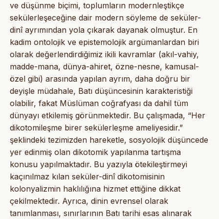
ve düşünme biçimi, toplumların modernleştikçe
sekülerleşeceğine dair modern söyleme de seküler-
dinî ayrımından yola çıkarak dayanak olmuştur. En
kadim ontolojik ve epistemolojik argümanlardan biri
olarak değerlendirdiğimiz ikili kavramlar (akıl-vahiy,
madde-mana, dünya-ahiret, özne-nesne, kamusal-
özel gibi) arasında yapılan ayrım, daha doğru bir
deyişle müdahale, Batı düşüncesinin karakteristiği
olabilir, fakat Müslüman coğrafyası da dahil tüm
dünyayı etkilemiş görünmektedir. Bu çalışmada, “Her
dikotomileşme birer sekülerleşme ameliyesidir.”
şeklindeki tezimizden hareketle, sosyolojik düşüncede
yer edinmiş olan dikotomik yapılanma tartışma
konusu yapılmaktadır. Bu yazıyla ötekileştirmeyi
kaçınılmaz kılan seküler-dinî dikotomisinin
kolonyalizmin haklılığına hizmet ettiğine dikkat
çekilmektedir. Ayrıca, dinin evrensel olarak
tanımlanması, sınırlarının Batı tarihi esas alınarak