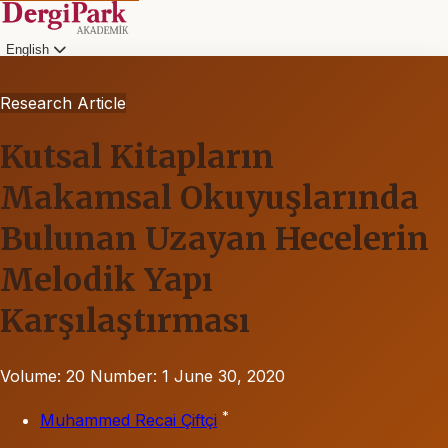
English
Research Article
Kutsal Kitapların
Makamsal Okuyuşlarında
Bulunan Uzayan Hecelerin
Melodik Yapı
Karşılaştırması
Volume: 20
Number: 1
June 30, 2020
*
Muhammed Recai Çiftçi