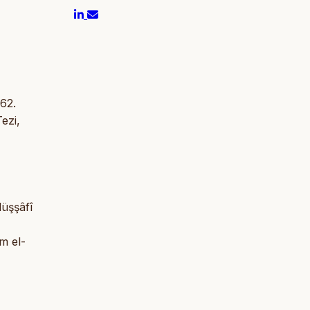
262.
Tezi,
düşşâfî
m el-