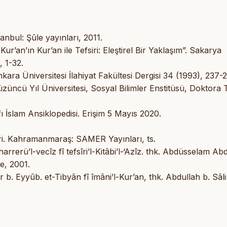
anbul: Şûle yayınları, 2011.
r’an’ın Kur’an ile Tefsiri: Eleştirel Bir Yaklaşım”. Sakarya
, 1-32.
kara Üniversitesi İlahiyat Fakültesi Dergisi 34 (1993), 237-
 Yüzüncü Yıl Üniversitesi, Sosyal Bilimler Enstitüsü, Doktora 
ı İslam Ansiklopedisi. Erişim 5 Mayıs 2020.
ri. Kahramanmaraş: SAMER Yayınları, ts.
rrerü’l-vecîz fî tefsîri’l-Kitâbi’l-‘Azîz. thk. Abdüsselam Ab
e, 2001.
. Eyyûb. et-Tibyân fî îmâni’l-Kur’an, thk. Abdullah b. Sâli