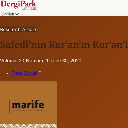
English
Research Article
Safedî’nin Kur’an’ın Kur’an
Volume: 20
Number: 1
June 30, 2020
*
Enes Büyük