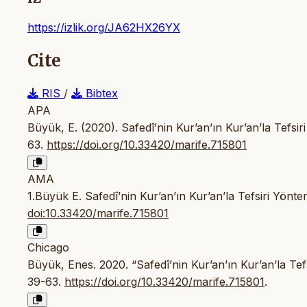
https://izlik.org/JA62HX26YX
Cite
RIS
/
Bibtex
APA
Büyük, E. (2020). Safedî’nin Kur’an’ın Kur’an’la Tefsi
63.
https://doi.org/10.33420/marife.715801
AMA
1.Büyük E. Safedî’nin Kur’an’ın Kur’an’la Tefsiri Yönt
doi:10.33420/marife.715801
Chicago
Büyük, Enes. 2020. “Safedî’nin Kur’an’ın Kur’an’la Tef
39-63.
https://doi.org/10.33420/marife.715801
.