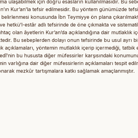
ama ulaşabilmek için doğru esasların kullanılmasıdır. Bu seb
an’ın Kur’an’la tefsir edilmesidir. Bu yöntem günümüzde tefsi
n belirlenmesi konusunda İbn Teymiyye ön plana çıkarılmakt
 hetkü’l-estâr adlı tefsirinde de öne çıkmakta ve sistemati
taç olan âyetlerin Kur’an’da açıklandığına dair mutlaklık i
edir. Bu sebeplerden dolayı onun tefsirinde bu usul ayrı bi
açıklamaları, yöntemin mutlaklık içerip içermediği, tatbik e
Safedî’nin bu hususta diğer müfessirler karşısındaki konumu
n varlığına dair diğer müfessirlerin açıklamaları tespit edilm
konarak mezkûr tartışmalara katkı sağlamak amaçlanmıştır.