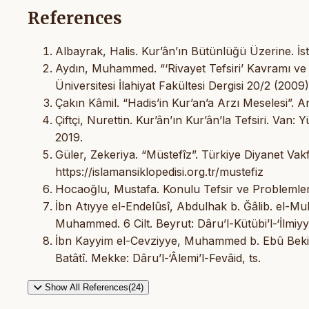
References
Albayrak, Halis. Kur’ân’ın Bütünlüğü Üzerine. İst
Aydın, Muhammed. “‘Rivayet Tefsiri’ Kavramı ve Ku
Üniversitesi İlahiyat Fakültesi Dergisi 20/2 (2009)
Çakın Kâmil. “Hadis’in Kur’an’a Arzı Meselesi”. An
Çiftçi, Nurettin. Kur’ân’ın Kur’ân’la Tefsiri. Van:
2019.
Güler, Zekeriya. “Müstefîz”. Türkiye Diyanet Vakf
https://islamansiklopedisi.org.tr/mustefiz
Hocaoğlu, Mustafa. Konulu Tefsir ve Problemle
İbn Atıyye el-Endelûsî, Abdulhak b. Ğâlib. el-Muha
Muhammed. 6 Cilt. Beyrut: Dâru’l-Kütübi’l-‘İlmiyy
İbn Kayyim el-Cevziyye, Muhammed b. Ebû Bekir b
Batâtî. Mekke: Dâru’l-‘Âlemi’l-Fevâid, ts.
Show All References(24)