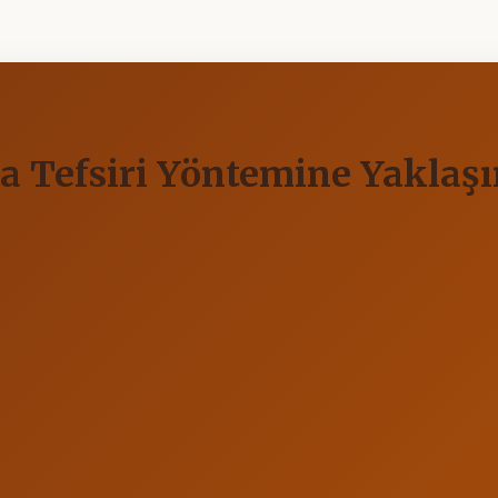
’la Tefsiri Yöntemine Yaklaş