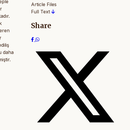
eple
Article Files
r
Full Text
adır.
k
Share
çeren
r
diliş
nu daha
iştir.