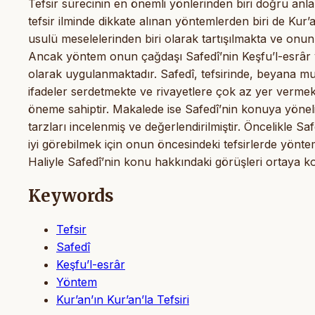
Tefsir sürecinin en önemli yönlerinden biri doğru anl
tefsir ilminde dikkate alınan yöntemlerden biri de Kur’
usulü meselelerinden biri olarak tartışılmakta ve onu
Ancak yöntem onun çağdaşı Safedî’nin Keşfu’l-esrâr ve
olarak uygulanmaktadır. Safedî, tefsirinde, beyana muh
ifadeler serdetmekte ve rivayetlere çok az yer vermekt
öneme sahiptir. Makalede ise Safedî’nin konuya yönelik 
tarzları incelenmiş ve değerlendirilmiştir. Öncelikle 
iyi görebilmek için onun öncesindeki tefsirlerde yöntemi
Haliyle Safedî’nin konu hakkındaki görüşleri ortaya 
Keywords
Tefsir
Safedî
Keşfu’l-esrâr
Yöntem
Kur’an’ın Kur’an’la Tefsiri