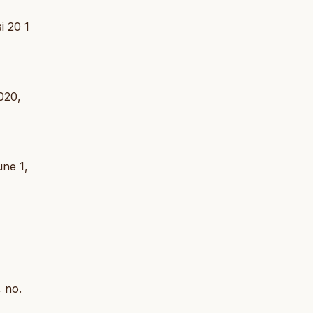
i 20 1
2020,
ne 1,
, no.