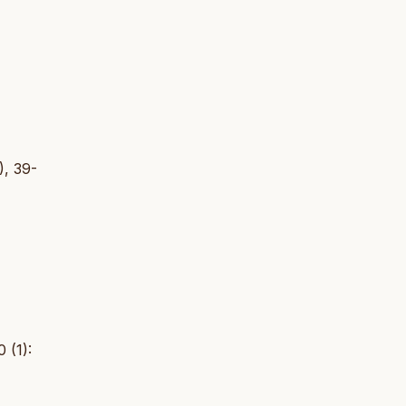
), 39-
 (1):