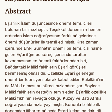
Abstract
Eşʿarîlîk İslam düşüncesinde önemli temsilcileri
bulunan bir mezheptir. Teşekkül döneminin hemen
ardından İslam coğrafyasının farklı bölgelerinde
önemli düşünürler ile temsil edilmiştir. Kısa zaman
içerisinde Ehl-i Sünnet’in önemli bir temsilcisi haline
gelen Eşʿarîliğin bu süreç içerisinde taraftar
kazanmasının en önemli faktörlerinden biri,
Bağdat’taki Mâlikî fakihlerin Eşʿarî görüşleri
benimsemiş olmasıdır. Özellikle Eşʿarî geleneğin
önemli bir teorisyeni olarak kabul edilen Bâkıllânî’nin
de Mâlikî olması bu süreci hızlandırmıştır. Böylece
Mâlikî fakihlerin desteğini temin eden Eşʿarîlik özellikle
Mâlikî fıkhının revaçta olduğu Kuzey ve Batı Afrika
coğrafyasında hızla yayılmıştır. Bununla birlikte ilk
dönemden itibaren bölgede Eş’arî kelamına dair irili