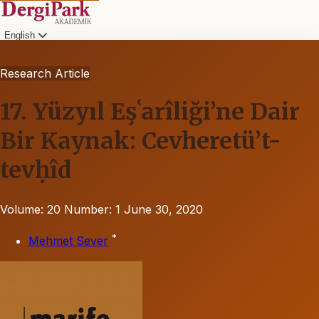
English
Research Article
17. Yüzyıl Eşʿarîliği’ne Dair
Bir Kaynak: Cevheretü’t-
tevḥîd
Volume: 20
Number: 1
June 30, 2020
*
Mehmet Sever