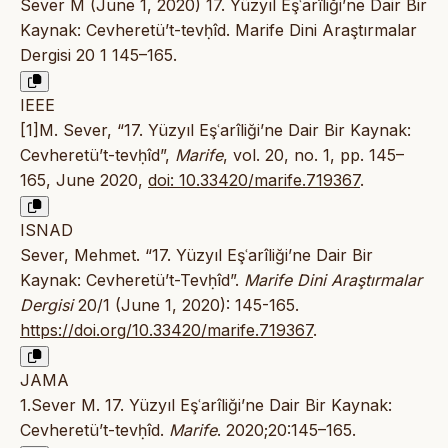
Sever M (June 1, 2020) 17. Yüzyıl Eşʿarîliği’ne Dair Bir
Kaynak: Cevheretü’t-tevḥîd. Marife Dini Araştırmalar
Dergisi 20 1 145–165.
IEEE
[1]M. Sever, “17. Yüzyıl Eşʿarîliği’ne Dair Bir Kaynak:
Cevheretü’t-tevḥîd”,
Marife
, vol. 20, no. 1, pp. 145–
165, June 2020,
doi: 10.33420/marife.719367
.
ISNAD
Sever, Mehmet. “17. Yüzyıl Eşʿarîliği’ne Dair Bir
Kaynak: Cevheretü’t-Tevḥîd”.
Marife Dini Araştırmalar
Dergisi
20/1 (June 1, 2020): 145-165.
https://doi.org/10.33420/marife.719367
.
JAMA
1.Sever M. 17. Yüzyıl Eşʿarîliği’ne Dair Bir Kaynak:
Cevheretü’t-tevḥîd.
Marife
. 2020;20:145–165.