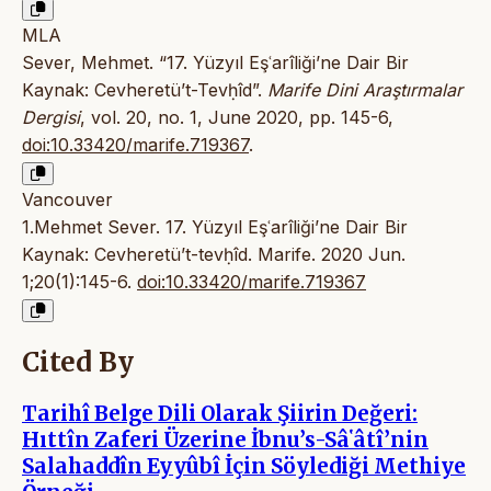
MLA
Sever, Mehmet. “17. Yüzyıl Eşʿarîliği’ne Dair Bir
Kaynak: Cevheretü’t-Tevḥîd”.
Marife Dini Araştırmalar
Dergisi
, vol. 20, no. 1, June 2020, pp. 145-6,
doi:10.33420/marife.719367
.
Vancouver
1.Mehmet Sever. 17. Yüzyıl Eşʿarîliği’ne Dair Bir
Kaynak: Cevheretü’t-tevḥîd. Marife. 2020 Jun.
1;20(1):145-6.
doi:10.33420/marife.719367
Cited By
Tarihî Belge Dili Olarak Şiirin Değeri:
Hıttîn Zaferi Üzerine İbnu’s-Sâʽâtî’nin
Salahaddîn Eyyûbî İçin Söylediği Methiye