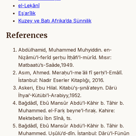
el-Leḳānî
Eşʿarîlik
Kuzey ve Batı Afrika’da Sünnilik
References
Abdülhamid, Muhammed Muhyiddin. en-
Niẓâmü’l-ferîd şerḥu İtḥâfi’l-mürîd. Mısır:
Matbaatü’s-Saâde,1949.
Asım, Ahmed. Meraḥu’l-me ͑âli fî şerḥi’l-Emâlî.
İstanbul: Nadir Eserler Kitaplığı, 2016.
Askeri, Ebu Hilal. Kitabü’ṣ-ṣınâʿateyn. Dârü
İhyai’-Kütübi’l-Arabiyy,1952.
Bağdâdî, Ebû Mansûr Abdü’l-Kāhir b. Tâhir b.
Muhammed. el-Farḳ beyne’l-fıraḳ. Kahire:
Mektebetü İbn Sînâ, ts.
Bağdâdî, Ebû Mansûr Abdü’l-Kāhir b. Tâhir b.
Muhammed. Uṣûlü’d-dîn. İstanbul: Dârü’l-Fünûn