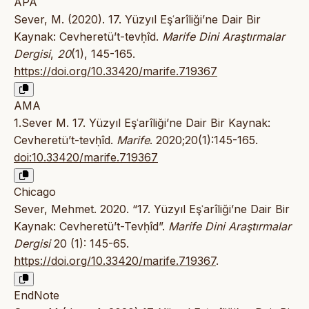
APA
Sever, M. (2020). 17. Yüzyıl Eşʿarîliği’ne Dair Bir
Kaynak: Cevheretü’t-tevḥîd.
Marife Dini Araştırmalar
Dergisi
,
20
(1), 145-165.
https://doi.org/10.33420/marife.719367
AMA
1.Sever M. 17. Yüzyıl Eşʿarîliği’ne Dair Bir Kaynak:
Cevheretü’t-tevḥîd.
Marife
. 2020;20(1):145-165.
doi:10.33420/marife.719367
Chicago
Sever, Mehmet. 2020. “17. Yüzyıl Eşʿarîliği’ne Dair Bir
Kaynak: Cevheretü’t-Tevḥîd”.
Marife Dini Araştırmalar
Dergisi
20 (1): 145-65.
https://doi.org/10.33420/marife.719367
.
EndNote