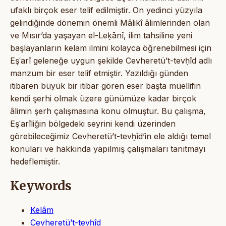
ufaklı birçok eser telif edilmiştir. On yedinci yüzyıla
gelindiğinde dönemin önemli Mâlikî âlimlerinden olan
ve Mısır’da yaşayan el-Leḳānî, ilim tahsiline yeni
başlayanların kelam ilmini kolayca öğrenebilmesi için
Eşʿarî geleneğe uygun şekilde Cevheretü’t-tevḥîd adlı
manzum bir eser telif etmiştir. Yazıldığı günden
itibaren büyük bir itibar gören eser başta müellifin
kendi şerhi olmak üzere günümüze kadar birçok
âlimin şerh çalışmasına konu olmuştur. Bu çalışma,
Eşʿarîliğin bölgedeki seyrini kendi üzerinden
görebileceğimiz Cevheretü’t-tevḥîd’in ele aldığı temel
konuları ve hakkında yapılmış çalışmaları tanıtmayı
hedeflemiştir.
Keywords
Kelâm
Cevheretü’t-tevḥîd