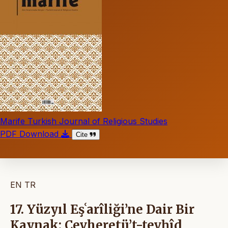
Marife Turkish Journal of Religious Studies
PDF Download
Cite
EN
TR
17. Yüzyıl Eşʿarîliği’ne Dair Bir
Kaynak: Cevheretü’t-tevḥîd