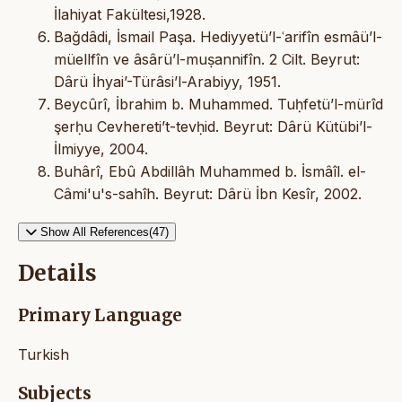
İlahiyat Fakültesi,1928.
Bağdâdi, İsmail Paşa. Hediyyetü’l-ʿarifîn esmâü’l-
müellfîn ve âsârü’l-muṣannifîn. 2 Cilt. Beyrut:
Dârü İhyai’-Türâsi’l-Arabiyy, 1951.
Beycûrî, İbrahim b. Muhammed. Tuḥfetü’l-mürîd
şerḥu Cevhereti’t-tevḥid. Beyrut: Dârü Kütübi’l-
İlmiyye, 2004.
Buhârî, Ebû Abdillâh Muhammed b. İsmâîl. el-
Câmi'u's-sahîh. Beyrut: Dârü İbn Kesîr, 2002.
Show All References(47)
Details
Primary Language
Turkish
Subjects