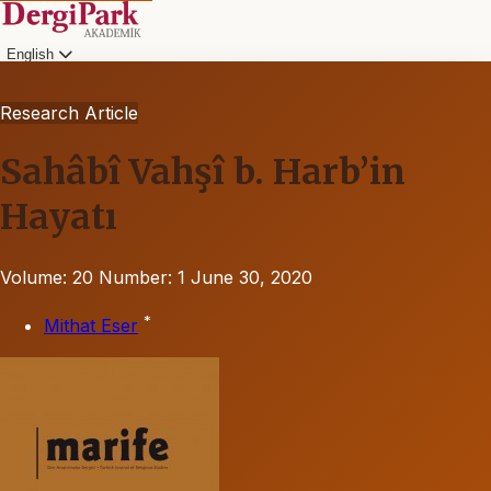
English
Research Article
Sahâbî Vahşî b. Harb’in
Hayatı
Volume: 20
Number: 1
June 30, 2020
*
Mithat Eser