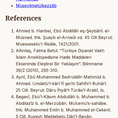
Müseylimetülkezzâb
References
Ahmed b. Hanbel, Ebû Abdillâh eş-Şeybânî. el-
Müsned. thk. Şuayb el-Arnaût vd. 45 Cilt Beyrut:
Müessesetü’r-Risâle, 1421/2001.
Altıntaş, Fatma Betül. “Türkiye Diyanet Vakfı
İslam Ansiklopedisine Hadis Maddeleri
Ekseninde Eleştirel Bir Yaklaşım”. Bilimname
39/2 (2015), 295-310.
Aynî, Ebû Muhammed Bedrüddîn Mahmûd b.
Ahmed. Umdetü’l-kârî fî şerhi Sahîhi’l-Buhârî.
25 Cilt. Beyrut: Dâru İhyâi’t-Türâsi’l-Arabî, ts.
Begavî, Ebü’l-Kâsım Abdullâh b. Muhammed b.
Abdilazîz b. el-Merzübân. Mu‘cemü’s-sahâbe.
thk. Muhammed Emîn b. Muhammed el-Cekenî.
5 Cilt. Kuveyt: Mektebetü Dâri’l-Beyân,