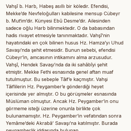
Vahşî b. Harb, Habeş asıllı bir köledir. Efendisi,
Mekke’de Nevfeloğulları kabilesine mensup Cübeyr
b. Mut‘im’dir. Künyesi Ebû Desme’dir. Ailesinden
sadece oğlu Harb bilinmektedir. O da babasından
hadis rivayet etmesiyle tanınmaktadır. Vahşî’nin
hayatındaki en çok bilinen husus Hz. Hamza’yı Uhud
Savaşı’nda şehit etmesidir. Bunun sebebi, efendisi
Cübeyr’in, amcasının intikamını alma arzusudur.
Vahşî, Hendek Savaşı’nda da iki sahâbîyi şehit
etmiştir. Mekke Fethi esnasında genel aftan muaf
tutulmuştur. Bu sebeple Tâif’e kaçmıştır. Vahşi
Tâiflilerin Hz. Peygamber’e gönderdiği heyet
içerisinde yer almıştır. O bu görüşmeler esnasında
Müslüman olmuştur. Ancak Hz. Peygamber’in onu
görmeme isteği üzerine onunla birlikte çok
bulunamamıştır. Hz. Peygamber’in vefatından sonra
Yemâme’deki Akrabâ’ Savaşı’na katılmıştır. Burada
peygamberlik iddiasında bulunan