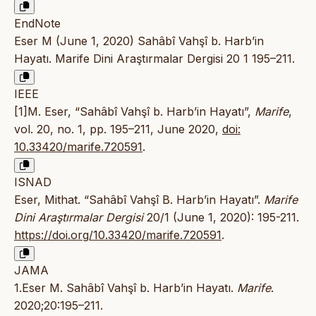
EndNote
Eser M (June 1, 2020) Sahâbî Vahşî b. Harb’in
Hayatı. Marife Dini Araştırmalar Dergisi 20 1 195–211.
IEEE
[1]M. Eser, “Sahâbî Vahşî b. Harb’in Hayatı”,
Marife
,
vol. 20, no. 1, pp. 195–211, June 2020,
doi:
10.33420/marife.720591
.
ISNAD
Eser, Mithat. “Sahâbî Vahşî B. Harb’in Hayatı”.
Marife
Dini Araştırmalar Dergisi
20/1 (June 1, 2020): 195-211.
https://doi.org/10.33420/marife.720591
.
JAMA
1.Eser M. Sahâbî Vahşî b. Harb’in Hayatı.
Marife
.
2020;20:195–211.