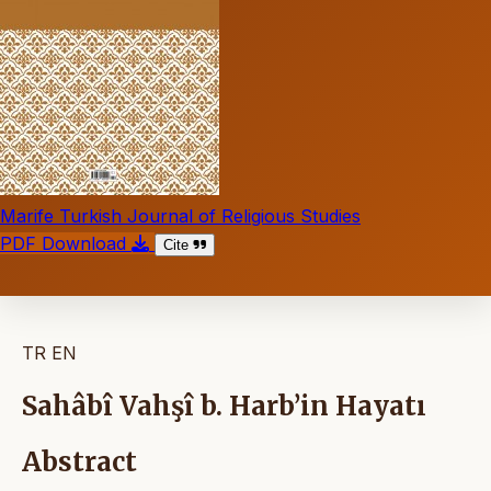
Marife Turkish Journal of Religious Studies
PDF Download
Cite
TR
EN
Sahâbî Vahşî b. Harb’in Hayatı
Abstract