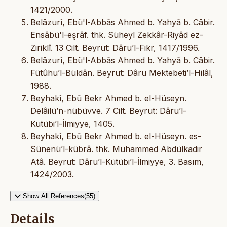
1421/2000.
Belâzurî, Ebü'l-Abbâs Ahmed b. Yahyâ b. Câbir.
Ensâbü'l-eşrâf. thk. Süheyl Zekkâr-Riyâd ez-
Ziriklî. 13 Cilt. Beyrut: Dâru’l-Fikr, 1417/1996.
Belâzurî, Ebü'l-Abbâs Ahmed b. Yahyâ b. Câbir.
Fütûhu’l-Büldân. Beyrut: Dâru Mektebeti’l-Hilâl,
1988.
Beyhakî, Ebû Bekr Ahmed b. el-Hüseyn.
Delâilü’n-nübüvve. 7 Cilt. Beyrut: Dâru’l-
Kütübi’l-İlmiyye, 1405.
Beyhakî, Ebû Bekr Ahmed b. el-Hüseyn. es-
Sünenü’l-kübrâ. thk. Muhammed Abdülkadir
Atâ. Beyrut: Dâru’l-Kütübi’l-İlmiyye, 3. Basım,
1424/2003.
Show All References(55)
Details