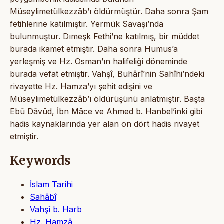
Müseylimetülkezzâb’ı öldürmüştür. Daha sonra Şam
fetihlerine katılmıştır. Yermük Savaşı’nda
bulunmuştur. Dımeşk Fethi’ne katılmış, bir müddet
burada ikamet etmiştir. Daha sonra Humus’a
yerleşmiş ve Hz. Osman’ın halifeliği döneminde
burada vefat etmiştir. Vahşî, Buhârî’nin Sahîhi’ndeki
rivayette Hz. Hamza’yı şehit edişini ve
Müseylimetülkezzâb’ı öldürüşünü anlatmıştır. Başta
Ebû Dâvûd, İbn Mâce ve Ahmed b. Hanbel’inki gibi
hadis kaynaklarında yer alan on dört hadis rivayet
etmiştir.
Keywords
İslam Tarihi
Sahâbî
Vahşî b. Harb
Hz. Hamzâ