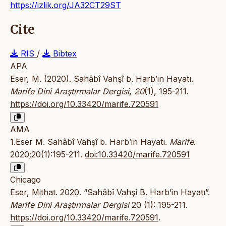
https://izlik.org/JA32CT29ST
Cite
RIS
/
Bibtex
APA
Eser, M. (2020). Sahâbî Vahşî b. Harb’in Hayatı.
Marife Dini Araştırmalar Dergisi
,
20
(1), 195-211.
https://doi.org/10.33420/marife.720591
AMA
1.Eser M. Sahâbî Vahşî b. Harb’in Hayatı.
Marife
.
2020;20(1):195-211.
doi:10.33420/marife.720591
Chicago
Eser, Mithat. 2020. “Sahâbî Vahşî B. Harb’in Hayatı”.
Marife Dini Araştırmalar Dergisi
20 (1): 195-211.
https://doi.org/10.33420/marife.720591
.