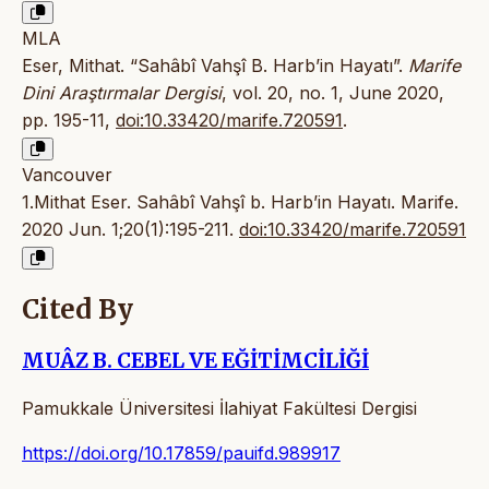
MLA
Eser, Mithat. “Sahâbî Vahşî B. Harb’in Hayatı”.
Marife
Dini Araştırmalar Dergisi
, vol. 20, no. 1, June 2020,
pp. 195-11,
doi:10.33420/marife.720591
.
Vancouver
1.Mithat Eser. Sahâbî Vahşî b. Harb’in Hayatı. Marife.
2020 Jun. 1;20(1):195-211.
doi:10.33420/marife.720591
Cited By
MUÂZ B. CEBEL VE EĞİTİMCİLİĞİ
Pamukkale Üniversitesi İlahiyat Fakültesi Dergisi
https://doi.org/10.17859/pauifd.989917