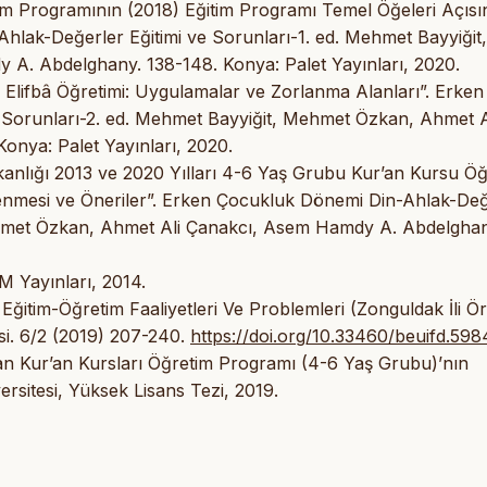
im Programının (2018) Eğitim Programı Temel Öğeleri Açıs
hlak-Değerler Eğitimi ve Sorunları-1. ed. Mehmet Bayyiğit,
. Abdelghany. 138-148. Konya: Palet Yayınları, 2020.
 Elifbâ Öğretimi: Uygulamalar ve Zorlanma Alanları”. Erken
 Sorunları-2. ed. Mehmet Bayyiğit, Mehmet Özkan, Ahmet A
nya: Palet Yayınları, 2020.
şkanlığı 2013 ve 2020 Yılları 4-6 Yaş Grubu Kur’an Kursu Ö
lenmesi ve Öneriler”. Erken Çocukluk Dönemi Din-Ahlak-Değ
Mehmet Özkan, Ahmet Ali Çanakcı, Asem Hamdy A. Abdelghan
EM Yayınları, 2014.
ğitim-Öğretim Faaliyetleri Ve Problemleri (Zonguldak İli Ör
isi. 6/2 (2019) 207-240.
https://doi.org/10.33460/beuifd.598
ndan Kur’an Kursları Öğretim Programı (4-6 Yaş Grubu)’nın
sitesi, Yüksek Lisans Tezi, 2019.