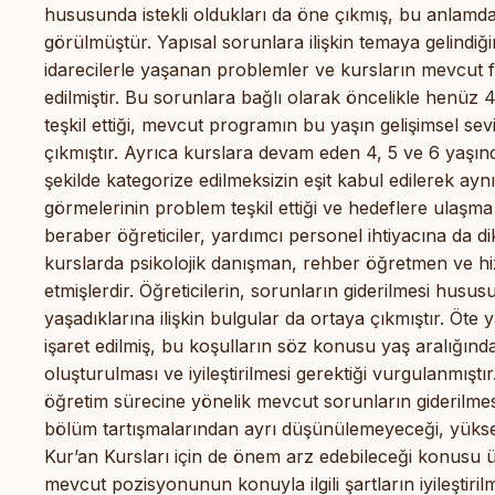
hususunda istekli oldukları da öne çıkmış, bu anlamda ç
görülmüştür. Yapısal sorunlara ilişkin temaya gelindiğ
idarecilerle yaşanan problemler ve kursların mevcut fi
edilmiştir. Bu sorunlara bağlı olarak öncelikle henüz
teşkil ettiği, mevcut programın bu yaşın gelişimsel se
çıkmıştır. Ayrıca kurslara devam eden 4, 5 ve 6 yaşın
şekilde kategorize edilmeksizin eşit kabul edilerek ay
görmelerinin problem teşkil ettiği ve hedeflere ulaşma
beraber öğreticiler, yardımcı personel ihtiyacına da di
kurslarda psikolojik danışman, rehber öğretmen ve hizm
etmişlerdir. Öğreticilerin, sorunların giderilmesi husus
yaşadıklarına ilişkin bulgular da ortaya çıkmıştır. Öte
işaret edilmiş, bu koşulların söz konusu yaş aralığın
oluşturulması ve iyileştirilmesi gerektiği vurgulanmış
öğretim sürecine yönelik mevcut sorunların giderilme
bölüm tartışmalarından ayrı düşünülemeyeceği, yüksek
Kur’an Kursları için de önem arz edebileceği konusu ü
mevcut pozisyonunun konuyla ilgili şartların iyileştiri