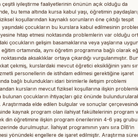
eşitli iyileştirme faaliyetlerinin önünün açık olduğu da
inde, bu tema altında kursa kabul yaşı, öğretimin paydaşları
ziksel koşullarından kaynaklı sorunların öne çıktığı tespit
 4 yaşındaki çocukların bu kurslara kabul edilmesinin probl
viyesine hitap etmesi noktasında problemlerin var olduğu or
daki çocukların gelişim basamaklarına veya yaşlarına uygun
nı eğitim ortamında, aynı öğretim programına bağlı olarak eğ
 noktasında aksaklıklar ortaya çıkardığı vurgulanmıştır. Bu
kkat çekmiş, kurslardaki mevcut öğretici eksikliğinin yanı sı
etli personellerin de istihdam edilmesi gerektiğine işaret
unda bağlı bulundukları idari birimlerle iletişim problemi
 yandan kursların mevcut fiziksel koşullarına ilişkin probleml
da bulunan çocukların ihtiyaçları göz önünde bulundurulara
tır. Araştırmada elde edilen bulgular ve sonuçlar çerçevesind
sinde kaynak program olan ilahiyat fakültelerinin program 
 din öğretimine ilişkin program önerilerinin 4-6 yaş grubu
zerinde durulmuştur. İlahiyat programının yanı sıra DİB’in
lmesi yönündeki engellere de işaret edilmiştir. Araştırma süre