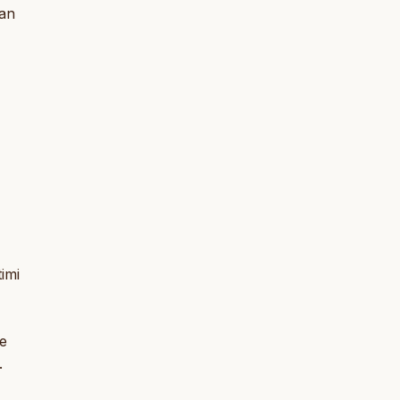
yan
imi
e
.