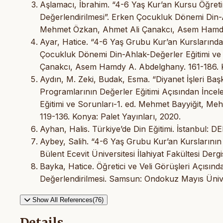
Aşlamacı, İbrahim. “4-6 Yaş Kur’an Kursu Öğret
Değerlendirilmesi”. Erken Çocukluk Dönemi Din-A
Mehmet Özkan, Ahmet Ali Çanakcı, Asem Hamdy A
Ayar, Hatice. “4-6 Yaş Grubu Kur’an Kurslarında
Çocukluk Dönemi Din-Ahlak-Değerler Eğitimi ve
Çanakcı, Asem Hamdy A. Abdelghany. 161-186. Ko
Aydın, M. Zeki, Budak, Esma. “Diyanet İşleri Ba
Programlarının Değerler Eğitimi Açısından İnce
Eğitimi ve Sorunları-1. ed. Mehmet Bayyiğit, 
119-136. Konya: Palet Yayınları, 2020.
Ayhan, Halis. Türkiye’de Din Eğitimi. İstanbul: D
Aybey, Salih. “4-6 Yaş Grubu Kur’an Kurslarının E
Bülent Ecevit Üniversitesi İlahiyat Fakültesi Derg
Bayka, Hatice. Öğretici ve Veli Görüşleri Açısı
Değerlendirilmesi. Samsun: Ondokuz Mayıs Üniver
Show All References(76)
Details