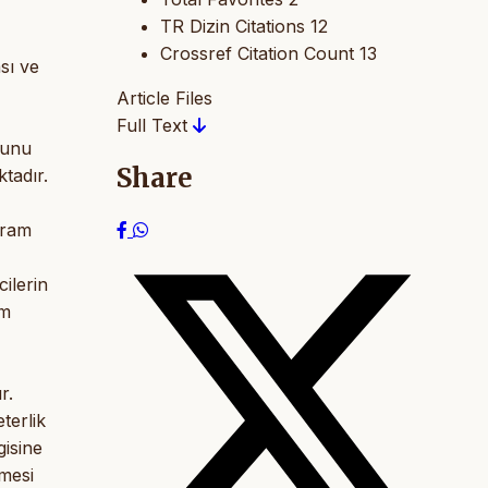
TR Dizin Citations
12
Crossref Citation Count
13
sı ve
Article Files
Full Text
bunu
Share
tadır.
gram
cilerin
am
r.
eterlik
gisine
lmesi