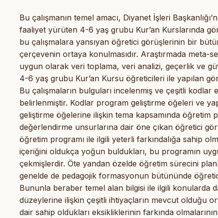
Bu çalışmanın temel amacı, Diyanet İşleri Başkanlığı’
faaliyet yürüten 4-6 yaş grubu Kur’an Kurslarında göre
bu çalışmalara yansıyan öğretici görüşlerinin bir bütün
çerçevenin ortaya konulmasıdır. Araştırmada meta-se
uygun olarak veri toplama, veri analizi, geçerlik ve g
4-6 yaş grubu Kur’an Kursu öğreticileri ile yapılan gö
Bu çalışmaların bulguları incelenmiş ve çeşitli kodlar 
belirlenmiştir. Kodlar program geliştirme öğeleri ve yap
geliştirme öğelerine ilişkin tema kapsamında öğretim 
değerlendirme unsurlarına dair öne çıkan öğretici görüş
öğretim programı ile ilgili yeterli farkındalığa sahip 
içeriğini oldukça yoğun buldukları, bu programın uygu
çekmişlerdir. Öte yandan özelde öğretim sürecini pl
genelde de pedagojik formasyonun bütününde öğreticiler
Bununla beraber temel alan bilgisi ile ilgili konularda da
düzeylerine ilişkin çeşitli ihtiyaçların mevcut olduğu o
dair sahip oldukları eksikliklerinin farkında olmalarının y