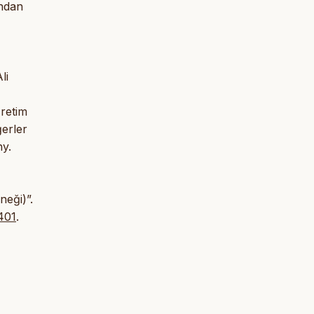
ından
li
ğretim
erler
y.
neği)”.
401
.