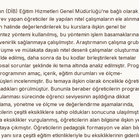
nın (DİB) Eğitim Hizmetleri Genel Müdürlüğü’ne bağlı olarak
v yapan öğreticiler ile yapılan nitel çalışmaların ele alınma
 halinde değerlendirilerek bu kurslara ilişkin genel bir
ntez yöntemi kullanılmış, bu yöntemin işlem basamaklarına
üvenirlik sağlanmaya çalışılmıştır. Araştırmanın çalışma gru
rüşme ve mülakata dayalı nitel desenli çalışmalar oluşturmak
elde edilmiş, daha sonra da bu kodlar birleştirilerek temalar
ısal sorunlar şeklinde iki tema altında analiz edilmiştir. Pro
programının amaç, içerik, eğitim durumları ve ölçme-
leri incelenmiştir. Bu temaya ilişkin olarak öncelikle öğreti
olmadıkları görülmüştür. Bununla beraber öğreticilerin progr
lanması sürecinde öğrenci seviyesinin aşıldığına dikkat
anlama, yönetme ve ölçme ve değerlendirme aşamalarında,
in çeşitli eksikliklere sahip oldukları sonucuna ulaşılmıştı
 eksiklikler vurgulanmış, öğreticilerin alan bilgisine ilişkin y
rtaya çıkmıştır. Öğreticilerin pedagojik formasyon ve alan bil
anı sıra çeşitli eğitim etkinlikleriyle bu eksikliklerinin gideri