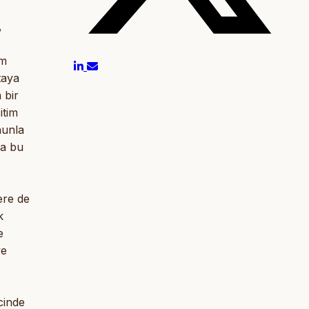
,
em
taya
 bir
itim
nunla
ra bu
ere de
k
e
ve
cinde