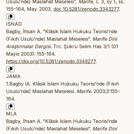
Usulü’nde) Maslahat Meselesi”,
Marife
, c. 3, sy 1, ss.
155–164, May. 2003,
doi: 10.5281/zenodo.3343277
.
ISNAD
Bagby, İhsan A. “Klâsik İslam Hukuku Teorisi’nde
(Fıkıh Usulü’nde) Maslahat Meselesi”.
Marife Dini
Araştırmalar Dergisi
. Trc. Şükrü Selim Has 3/1 (01
Mayıs 2003): 155-164.
https://doi.org/10.5281/zenodo.3343277
.
JAMA
1.Bagby İA. Klâsik İslam Hukuku Teorisi’nde (Fıkıh
Usulü’nde) Maslahat Meselesi.
Marife
. 2003;3:155–
164.
MLA
Bagby, İhsan A. “Klâsik İslam Hukuku Teorisi’nde
(Fıkıh Usulü’nde) Maslahat Meselesi”.
Marife Dini