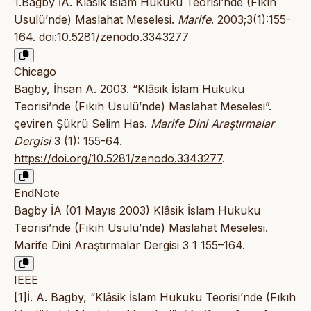
1.Bagby İA. Klâsik İslam Hukuku Teorisi’nde (Fıkıh
Usulü’nde) Maslahat Meselesi.
Marife
. 2003;3(1):155-
164.
doi:10.5281/zenodo.3343277
Chicago
Bagby, İhsan A. 2003. “Klâsik İslam Hukuku
Teorisi’nde (Fıkıh Usulü’nde) Maslahat Meselesi”.
çeviren Şükrü Selim Has.
Marife Dini Araştırmalar
Dergisi
3 (1): 155-64.
https://doi.org/10.5281/zenodo.3343277
.
EndNote
Bagby İA (01 Mayıs 2003) Klâsik İslam Hukuku
Teorisi’nde (Fıkıh Usulü’nde) Maslahat Meselesi.
Marife Dini Araştırmalar Dergisi 3 1 155–164.
IEEE
[1]İ. A. Bagby, “Klâsik İslam Hukuku Teorisi’nde (Fıkıh