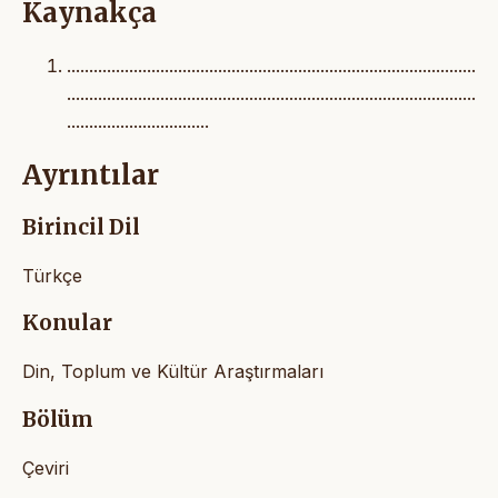
Kaynakça
............................................................................................
............................................................................................
................................
Ayrıntılar
Birincil Dil
Türkçe
Konular
Din, Toplum ve Kültür Araştırmaları
Bölüm
Çeviri