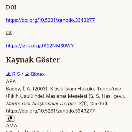
DOI
https://doi.org/10.5281/zenodo.3343277
IZ
https://izlik.org/JA22NM39WY
Kaynak Göster
RIS
/
Bibtex
APA
Bagby, İ. A. (2003). Klâsik İslam Hukuku Teorisi’nde
(Fıkıh Usulü’nde) Maslahat Meselesi (Ş. S. Has, çev.).
Marife Dini Araştırmalar Dergisi
,
3
(1), 155-164.
https://doi.org/10.5281/zenodo.3343277
AMA