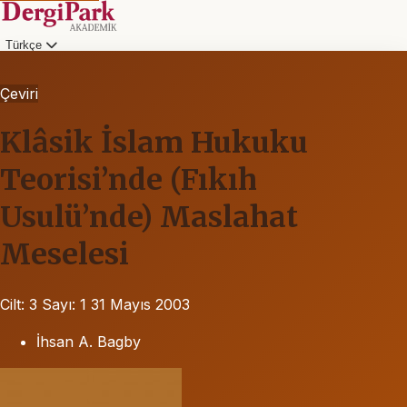
Türkçe
Çeviri
Klâsik İslam Hukuku
Teorisi’nde (Fıkıh
Usulü’nde) Maslahat
Meselesi
Cilt: 3
Sayı: 1
31 Mayıs 2003
İhsan A. Bagby