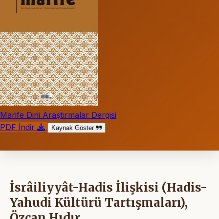
Marife Dini Araştırmalar Dergisi
PDF İndir
Kaynak Göster
İsrâiliyyât-Hadis İlişkisi (Hadis-
Yahudi Kültürü Tartışmaları),
Özcan Hıdır