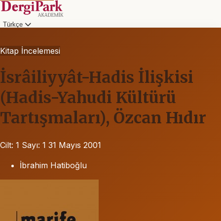
Türkçe
Kitap İncelemesi
İsrâiliyyât-Hadis İlişkisi
(Hadis-Yahudi Kültürü
Tartışmaları), Özcan Hıdır
Cilt: 1
Sayı: 1
31 Mayıs 2001
İbrahim Hatiboğlu