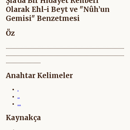
Şîa’da Bir Hidâyet Rehberi
Olarak Ehl-i Beyt ve "Nûh’un
Gemisi" Benzetmesi
Öz
......................................................................................................
......................................................................................................
..............................
Anahtar Kelimeler
.
..
...
Kaynakça