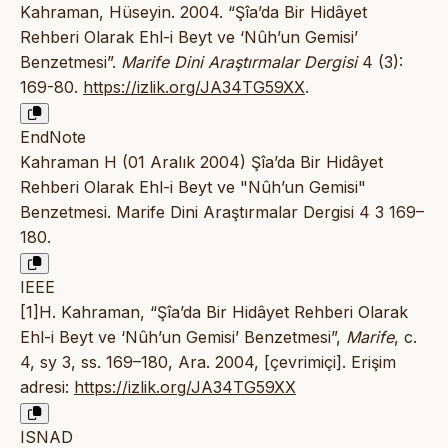
Kahraman, Hüseyin. 2004. “Şîa’da Bir Hidâyet
Rehberi Olarak Ehl-i Beyt ve ‘Nûh’un Gemisi’
Benzetmesi”.
Marife Dini Araştırmalar Dergisi
4 (3):
169-80.
https://izlik.org/JA34TG59XX
.
EndNote
Kahraman H (01 Aralık 2004) Şîa’da Bir Hidâyet
Rehberi Olarak Ehl-i Beyt ve "Nûh’un Gemisi"
Benzetmesi. Marife Dini Araştırmalar Dergisi 4 3 169–
180.
IEEE
[1]H. Kahraman, “Şîa’da Bir Hidâyet Rehberi Olarak
Ehl-i Beyt ve ‘Nûh’un Gemisi’ Benzetmesi”,
Marife
, c.
4, sy 3, ss. 169–180, Ara. 2004, [çevrimiçi]. Erişim
adresi:
https://izlik.org/JA34TG59XX
ISNAD