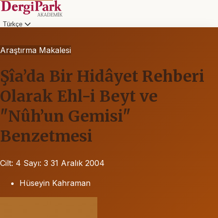
Türkçe
Araştırma Makalesi
Şîa’da Bir Hidâyet Rehberi
Olarak Ehl-i Beyt ve
"Nûh’un Gemisi"
Benzetmesi
Cilt: 4
Sayı: 3
31 Aralık 2004
Hüseyin Kahraman