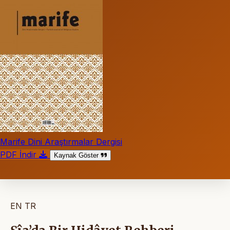
Marife Dini Araştırmalar Dergisi
PDF İndir
Kaynak Göster
EN
TR