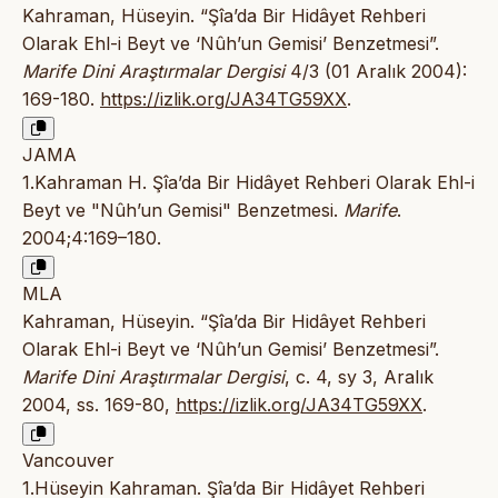
Kahraman, Hüseyin. “Şîa’da Bir Hidâyet Rehberi
Olarak Ehl-i Beyt ve ‘Nûh’un Gemisi’ Benzetmesi”.
Marife Dini Araştırmalar Dergisi
4/3 (01 Aralık 2004):
169-180.
https://izlik.org/JA34TG59XX
.
JAMA
1.Kahraman H. Şîa’da Bir Hidâyet Rehberi Olarak Ehl-i
Beyt ve "Nûh’un Gemisi" Benzetmesi.
Marife
.
2004;4:169–180.
MLA
Kahraman, Hüseyin. “Şîa’da Bir Hidâyet Rehberi
Olarak Ehl-i Beyt ve ‘Nûh’un Gemisi’ Benzetmesi”.
Marife Dini Araştırmalar Dergisi
, c. 4, sy 3, Aralık
2004, ss. 169-80,
https://izlik.org/JA34TG59XX
.
Vancouver
1.Hüseyin Kahraman. Şîa’da Bir Hidâyet Rehberi