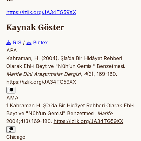
https://izlik.org/JA34TG59XX
Kaynak Göster
RIS
/
Bibtex
APA
Kahraman, H. (2004). Şîa’da Bir Hidâyet Rehberi
Olarak Ehl-i Beyt ve "Nûh’un Gemisi" Benzetmesi.
Marife Dini Araştırmalar Dergisi
,
4
(3), 169-180.
https://izlik.org/JA34TG59XX
AMA
1.Kahraman H. Şîa’da Bir Hidâyet Rehberi Olarak Ehl-i
Beyt ve "Nûh’un Gemisi" Benzetmesi.
Marife
.
2004;4(3):169-180.
https://izlik.org/JA34TG59XX
Chicago