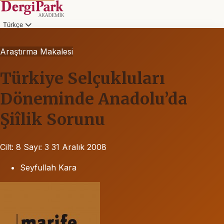
Türkçe
Araştırma Makalesi
Türkiye Selçukluları
Döneminde Anadolu’da
Şiîlik Sorunu
Cilt: 8
Sayı: 3
31 Aralık 2008
Seyfullah Kara