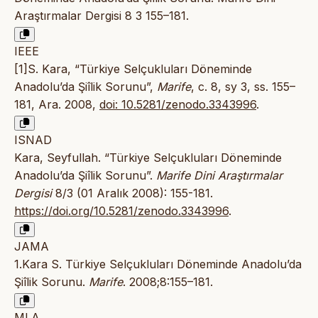
Araştırmalar Dergisi 8 3 155–181.
IEEE
[1]S. Kara, “Türkiye Selçukluları Döneminde
Anadolu’da Şiîlik Sorunu”,
Marife
, c. 8, sy 3, ss. 155–
181, Ara. 2008,
doi: 10.5281/zenodo.3343996
.
ISNAD
Kara, Seyfullah. “Türkiye Selçukluları Döneminde
Anadolu’da Şiîlik Sorunu”.
Marife Dini Araştırmalar
Dergisi
8/3 (01 Aralık 2008): 155-181.
https://doi.org/10.5281/zenodo.3343996
.
JAMA
1.Kara S. Türkiye Selçukluları Döneminde Anadolu’da
Şiîlik Sorunu.
Marife
. 2008;8:155–181.
MLA