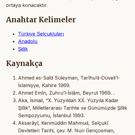
ortaya konacaktır.
Anahtar Kelimeler
Türkiye Selçukluları
Anadolu
Şiilik
Kaynakça
Ahmed es-Saîd Süleyman, Tarîhu’d-Düveli’l-
İslamiyye, Kahire 1969.
Ahmet Emîn, Zuhru’l-İslâm, Beyrut 1969. .
Aka, İsmail, “X. Yüzyıldan XX. Yüzyıla Kadar
Şiîlik”, Milletlerarası Tarihte ve Günümüzde Şiîlik
Sempozyumu, İstanbul 1993.
Aksarâyî, Kerimüddin Mahmud, Selçukî
Devletleri Tarihi, çev. M. Nuri Gençosman,