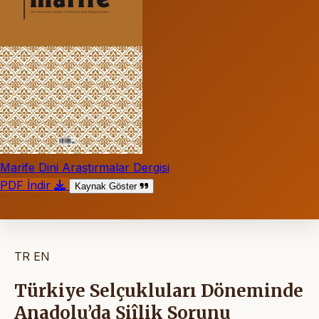
Marife Dini Araştırmalar Dergisi
PDF İndir
Kaynak Göster
TR
EN
Türkiye Selçukluları Döneminde
Anadolu’da Şiîlik Sorunu