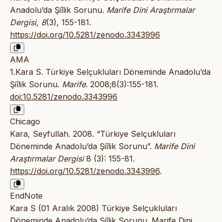
Anadolu’da Şiîlik Sorunu.
Marife Dini Araştırmalar
Dergisi
,
8
(3), 155-181.
https://doi.org/10.5281/zenodo.3343996
AMA
1.Kara S. Türkiye Selçukluları Döneminde Anadolu’da
Şiîlik Sorunu.
Marife
. 2008;8(3):155-181.
doi:10.5281/zenodo.3343996
Chicago
Kara, Seyfullah. 2008. “Türkiye Selçukluları
Döneminde Anadolu’da Şiîlik Sorunu”.
Marife Dini
Araştırmalar Dergisi
8 (3): 155-81.
https://doi.org/10.5281/zenodo.3343996
.
EndNote
Kara S (01 Aralık 2008) Türkiye Selçukluları
Döneminde Anadolu’da Şiîlik Sorunu. Marife Dini