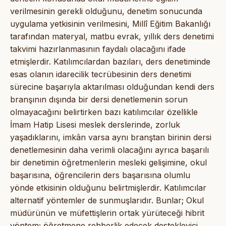
verilmesinin gerekli olduğunu, denetim sonucunda
uygulama yetkisinin verilmesini, Millî Eğitim Bakanlığı
tarafından materyal, matbu evrak, yıllık ders denetimi
takvimi hazırlanmasının faydalı olacağını ifade
etmişlerdir. Katılımcılardan bazıları, ders denetiminde
esas olanın idarecilik tecrübesinin ders denetimi
sürecine başarıyla aktarılması olduğundan kendi ders
branşının dışında bir dersi denetlemenin sorun
olmayacağını belirtirken bazı katılımcılar özellikle
İmam Hatip Lisesi meslek derslerinde, zorluk
yaşadıklarını, imkân varsa aynı branştan birinin dersi
denetlemesinin daha verimli olacağını ayrıca başarılı
bir denetimin öğretmenlerin mesleki gelişimine, okul
başarısına, öğrencilerin ders başarısına olumlu
yönde etkisinin olduğunu belirtmişlerdir. Katılımcılar
alternatif yöntemler de sunmuşlarıdır. Bunlar; Okul
müdürünün ve müfettişlerin ortak yürüteceği hibrit
yöntem; öğretmene rehberlik edecek destekleyici