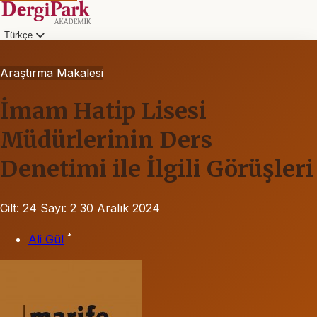
Türkçe
Araştırma Makalesi
İmam Hatip Lisesi
Müdürlerinin Ders
Denetimi ile İlgili Görüşleri
Cilt: 24
Sayı: 2
30 Aralık 2024
*
Ali Gül