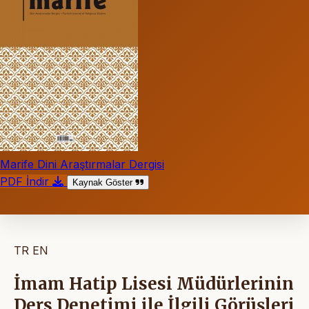
Marife Dini Araştırmalar Dergisi
PDF İndir
Kaynak Göster
TR
EN
İmam Hatip Lisesi Müdürlerinin
Ders Denetimi ile İlgili Görüşleri