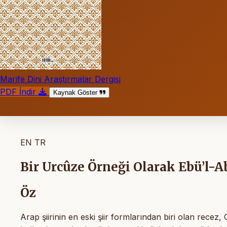
Marife Dini Araştırmalar Dergisi
PDF İndir
Kaynak Göster
EN
TR
Bir Urcûze Örneği Olarak Ebü’l-A
Öz
Arap şiirinin en eski şiir formlarından biri olan recez