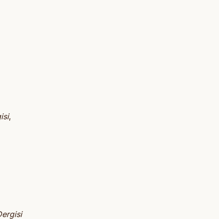
isi
,
Dergisi