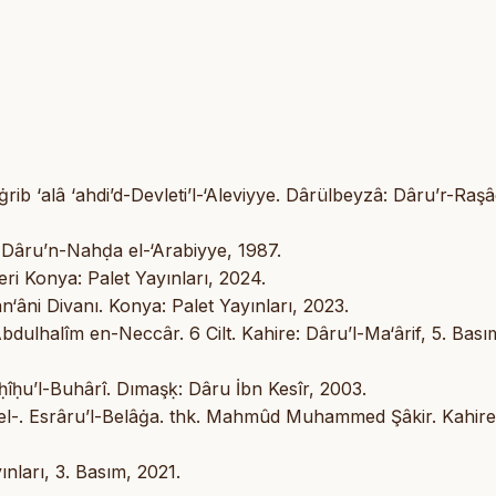
b ‘alâ ‘ahdi’d-Devleti’l-‘Aleviyye. Dârülbeyzâ: Dâru’r-Raşâd
t: Dâru’n-Nahḍa el-‘Arabiyye, 1987.
eri Konya: Palet Yayınları, 2024.
‘âni Divanı. Konya: Palet Yayınları, 2023.
Abdulhalîm en-Neccâr. 6 Cilt. Kahire: Dâru’l-Ma‘ârif, 5. Bası
ḥîḥu’l-Buhârî. Dımaşḳ: Dâru İbn Kesîr, 2003.
l-. Esrâru’l-Belâġa. thk. Mahmûd Muhammed Şâkir. Kahire
ınları, 3. Basım, 2021.