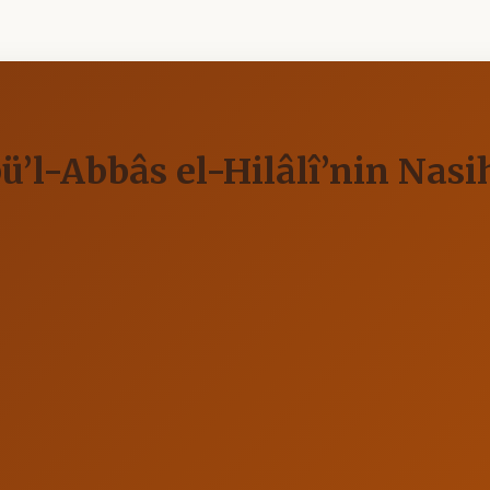
ü’l-Abbâs el-Hilâlî’nin Nas