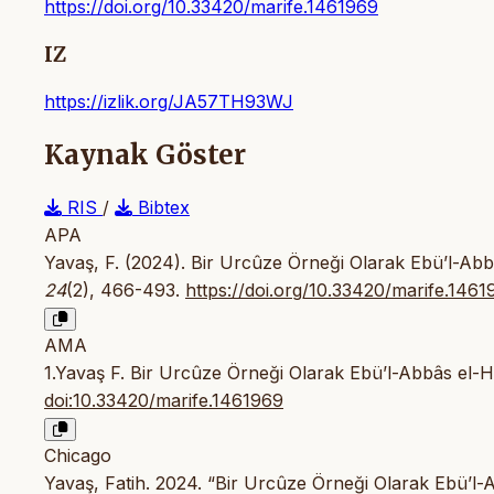
https://doi.org/10.33420/marife.1461969
IZ
https://izlik.org/JA57TH93WJ
Kaynak Göster
RIS
/
Bibtex
APA
Yavaş, F. (2024). Bir Urcûze Örneği Olarak Ebü’l-Abbâ
24
(2), 466-493.
https://doi.org/10.33420/marife.1461
AMA
1.Yavaş F. Bir Urcûze Örneği Olarak Ebü’l-Abbâs el-Hi
doi:10.33420/marife.1461969
Chicago
Yavaş, Fatih. 2024. “Bir Urcûze Örneği Olarak Ebü’l-A