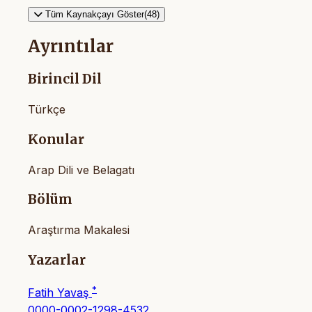
Tüm Kaynakçayı Göster(48)
Ayrıntılar
Birincil Dil
Türkçe
Konular
Arap Dili ve Belagatı
Bölüm
Araştırma Makalesi
Yazarlar
*
Fatih Yavaş
0000-0002-1298-4532