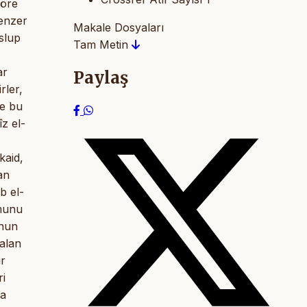
göre
benzer
Makale Dosyaları
slup
Tam Metin
ar
Paylaş
rler,
le bu
z el-
kaid,
an
b el-
rmunu
Onun
 alan
ir
ri
ua