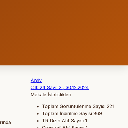
Arşiv
Cilt: 24 Sayı: 2 , 30.12.2024
Makale İstatistikleri
Toplam Görüntülenme Sayısı
221
Toplam İndirilme Sayısı
869
TR Dizin Atıf Sayısı
1
arında
Crossref Atıf Sayısı
1