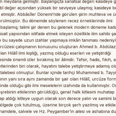
erden meydana gelmiştir. Başlangıçta sanatsal değeri kasideye 
bî değer açısından yüksek bir seviyeye ulaşmış; kasideye 
 etmiştir. Abbâsîler Dönemi’nde görülen şiirin muhteva ve ü
 görülmüştür. Bu dönemde söylenen recez örneklerinde ilmi
 başlamış; talimi şiir denen bu gelenek modern döneme kad
t yapısından istifade etmek isteyen özellikle ilim sahibi şai
ı ve bu sayede uzun izahlar yapmaya imkân tanıması nedeniy
e urcûzesi çalışmanın konusunu oluşturan Ahmed b. Abdülazî
an Hilâlî ilmi kişiliği, yazmış olduğu eserleri ve yetiştirdiği
inde önemli izler bırakmış bir âlimdir. Tefsir, hadis, fıkıh, a
tlerinden biri olarak, hayatını talebe yetiştirmeye adamış ol
 talebesi olmuştur. Bunlar içinde tarihçi Muhammed b. Tayyi
ığının yanı sıra aynı zamanda bir şair olan Hilâlî, urcûze fo
nde olduğu gibi ilmi meselelerin izahında da kullanmıştır. 
eşrebinin etkilerinin görüldüğü, genel halk kitlesini muhatap
ap aldığı kitleye uygun olarak son derece yalın ve samimi b
 bölgede çok tutulmuş, üzerine birçok şerh yazılmış ve etkile
hamdele, salvele ve Hz. Peygamber’in ailesi ve ashabına d