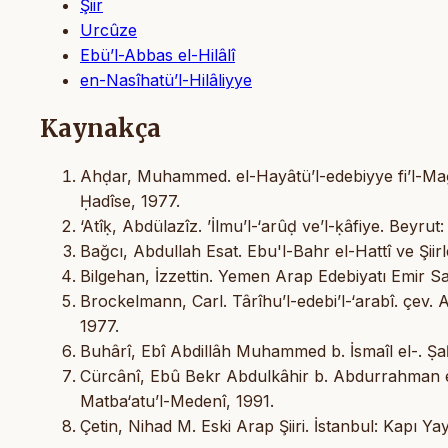
Şiir
Urcûze
Ebü’l-Abbas el-Hilâlî
en-Nasîhatü’l-Hilâliyye
Kaynakça
Ahḍar, Muhammed. el-Hayâtü’l-edebiyye fi’l-Maġri
Ḥadîse, 1977.
‘Atîḳ, Abdülazîz. ’İlmu’l-‘arûḍ ve’l-ḳâfiye. Beyru
Bağcı, Abdullah Esat. Ebu'l-Bahr el-Hattî ve Şiirl
Bilgehan, İzzettin. Yemen Arap Edebiyatı Emir San
Brockelmann, Carl. Târîhu’l-edebi’l-‘arabî. çev. 
1977.
Buhârî, Ebî Abdillâh Muhammed b. İsmaîl el-. Ṣa
Cürcânî, Ebû Bekr Abdulkâhir b. Abdurrahman e
Matba‘atu’l-Medenî, 1991.
Çetin, Nihad M. Eski Arap Şiiri. İstanbul: Kapı Yay