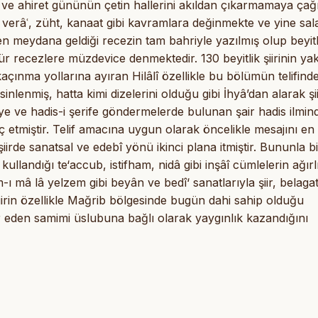
ve ahiret gününün çetin hallerini akıldan çıkarmamaya çağ
verâʿ, züht, kanaat gibi kavramlara değinmekte ve yine sal
ʾileden meydana geldiği recezin tam bahriyle yazılmış olup beyitl
tür recezlere müzdevice denmektedir. 130 beyitlik şiirinin yak
çınma yollarına ayıran Hilâlî özellikle bu bölümün telifind
inlenmiş, hatta kimi dizelerini olduğu gibi İhyâ’dan alarak şi
ye ve hadis-i şerife göndermelerde bulunan şair hadis ilmin
 etmiştir. Telif amacına uygun olarak öncelikle mesajını en 
iirde sanatsal ve edebî yönü ikinci plana itmiştir. Bununla bi
n kullandığı te‘accub, istifham, nidâ gibi inşâî cümlelerin ağırl
m-ı mâ lâ yelzem gibi beyân ve bedî‘ sanatlarıyla şiir, belaga
iirin özellikle Mağrib bölgesinde bugün dahi sahip olduğu
r eden samimi üslubuna bağlı olarak yaygınlık kazandığını