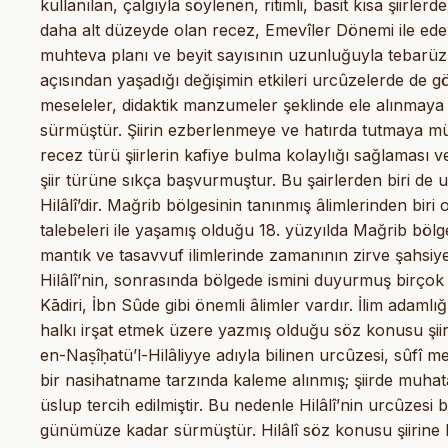
kullanılan, çalgıyla söylenen, ritimli, basit kısa şiirl
daha alt düzeyde olan recez, Emevîler Dönemi ile ede
muhteva planı ve beyit sayısının uzunluğuyla tebarüz
açısından yaşadığı değişimin etkileri urcûzelerde de
meseleler, didaktik manzumeler şeklinde ele alınmaya
sürmüştür. Şiirin ezberlenmeye ve hatırda tutmaya müsai
recez türü şiirlerin kafiye bulma kolaylığı sağlamas
şiir türüne sıkça başvurmuştur. Bu şairlerden biri d
Hilâlî’dir. Mağrib bölgesinin tanınmış âlimlerinden biri ol
talebeleri ile yaşamış olduğu 18. yüzyılda Mağrib bölges
mantık ve tasavvuf ilimlerinde zamanının zirve şahsiye
Hilâlî’nin, sonrasında bölgede ismini duyurmuş birçok
Kādiri, İbn Sûde gibi önemli âlimler vardır. İlim adaml
halkı irşat etmek üzere yazmış olduğu söz konusu şiiri
en-Naṣîḥatü’l-Hilâliyye adıyla bilinen urcûzesi, sûfî m
bir nasihatname tarzında kaleme alınmış; şiirde muhat
üslup tercih edilmiştir. Bu nedenle Hilâlî’nin urcûzesi
günümüze kadar sürmüştür. Hilâlî söz konusu şiirine 