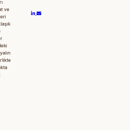
rı
at ve
eri
laşık
e
ir
deki
yalın
rlikte
ıkta
t