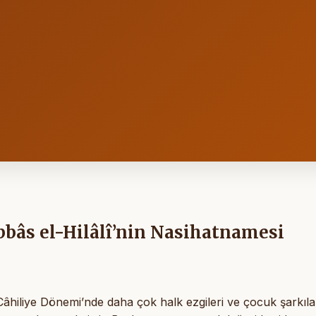
bbâs el-Hilâlî’nin Nasihatnamesi
, Câhiliye Dönemi’nde daha çok halk ezgileri ve çocuk şarkıl