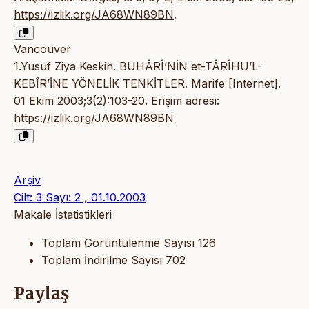
https://izlik.org/JA68WN89BN
.
Vancouver
1.Yusuf Ziya Keskin. BUHÂRÎ’NİN et-TÂRÎHU’L-
KEBÎR’İNE YÖNELİK TENKİTLER. Marife [Internet].
01 Ekim 2003;3(2):103-20. Erişim adresi:
https://izlik.org/JA68WN89BN
Arşiv
Cilt: 3 Sayı: 2 , 01.10.2003
Makale İstatistikleri
Toplam Görüntülenme Sayısı
126
Toplam İndirilme Sayısı
702
Paylaş