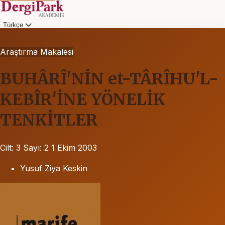
Türkçe
Araştırma Makalesi
BUHÂRÎ'NİN et-TÂRÎHU'L-
KEBÎR'İNE YÖNELİK
TENKİTLER
Cilt: 3
Sayı: 2
1 Ekim 2003
Yusuf Ziya Keskin