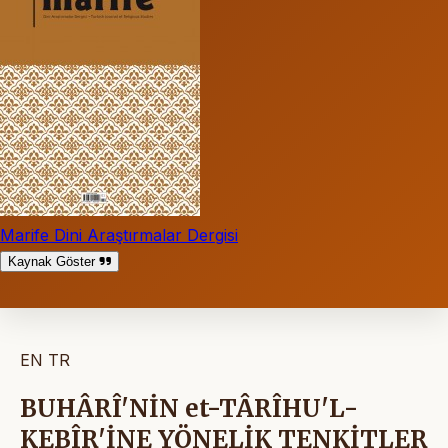
Marife Dini Araştırmalar Dergisi
Kaynak Göster
EN
TR
BUHÂRÎ'NİN et-TÂRÎHU'L-
KEBÎR'İNE YÖNELİK TENKİTLER