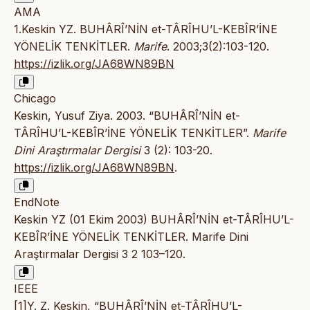
AMA
1.Keskin YZ. BUHÂRÎ’NİN et-TÂRÎHU’L-KEBÎR’İNE
YÖNELİK TENKİTLER.
Marife
. 2003;3(2):103-120.
https://izlik.org/JA68WN89BN
Chicago
Keskin, Yusuf Ziya. 2003. “BUHÂRÎ’NİN et-
TÂRÎHU’L-KEBÎR’İNE YÖNELİK TENKİTLER”.
Marife
Dini Araştırmalar Dergisi
3 (2): 103-20.
https://izlik.org/JA68WN89BN
.
EndNote
Keskin YZ (01 Ekim 2003) BUHÂRÎ’NİN et-TÂRÎHU’L-
KEBÎR’İNE YÖNELİK TENKİTLER. Marife Dini
Araştırmalar Dergisi 3 2 103–120.
IEEE
[1]Y. Z. Keskin, “BUHÂRÎ’NİN et-TÂRÎHU’L-