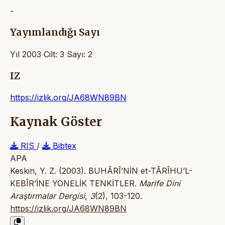
-
Yayımlandığı Sayı
Yıl 2003 Cilt: 3 Sayı: 2
IZ
https://izlik.org/JA68WN89BN
Kaynak Göster
RIS
/
Bibtex
APA
Keskin, Y. Z. (2003). BUHÂRÎ’NİN et-TÂRÎHU’L-
KEBÎR’İNE YÖNELİK TENKİTLER.
Marife Dini
Araştırmalar Dergisi
,
3
(2), 103-120.
https://izlik.org/JA68WN89BN