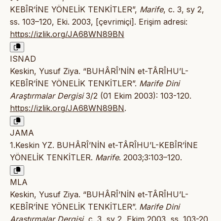
KEBÎR’İNE YÖNELİK TENKİTLER”,
Marife
, c. 3, sy 2,
ss. 103–120, Eki. 2003, [çevrimiçi]. Erişim adresi:
https://izlik.org/JA68WN89BN
ISNAD
Keskin, Yusuf Ziya. “BUHÂRÎ’NİN et-TÂRÎHU’L-
KEBÎR’İNE YÖNELİK TENKİTLER”.
Marife Dini
Araştırmalar Dergisi
3/2 (01 Ekim 2003): 103-120.
https://izlik.org/JA68WN89BN
.
JAMA
1.Keskin YZ. BUHÂRÎ’NİN et-TÂRÎHU’L-KEBÎR’İNE
YÖNELİK TENKİTLER.
Marife
. 2003;3:103–120.
MLA
Keskin, Yusuf Ziya. “BUHÂRÎ’NİN et-TÂRÎHU’L-
KEBÎR’İNE YÖNELİK TENKİTLER”.
Marife Dini
Araştırmalar Dergisi
, c. 3, sy 2, Ekim 2003, ss. 103-20,