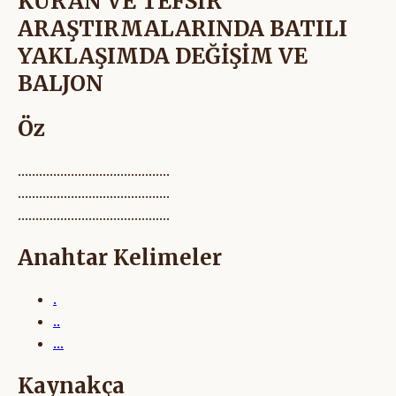
KUR’AN VE TEFSİR
ARAŞTIRMALARINDA BATILI
YAKLAŞIMDA DEĞİŞİM VE
BALJON
Öz
...........................................
...........................................
...........................................
Anahtar Kelimeler
.
..
...
Kaynakça