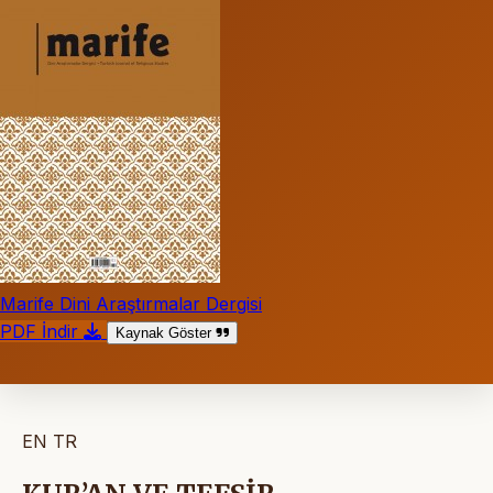
Marife Dini Araştırmalar Dergisi
PDF İndir
Kaynak Göster
EN
TR