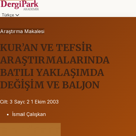
Türkçe
Araştırma Makalesi
KUR’AN VE TEFSİR
ARAŞTIRMALARINDA
BATILI YAKLAŞIMDA
DEĞİŞİM VE BALJON
Cilt: 3
Sayı: 2
1 Ekim 2003
İsmail Çalışkan