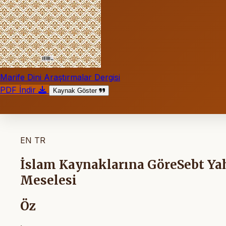
Marife Dini Araştırmalar Dergisi
PDF İndir
Kaynak Göster
EN
TR
İslam Kaynaklarına GöreSebt Y
Meselesi
Öz