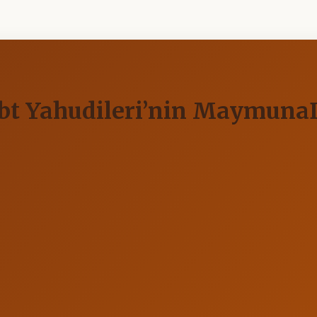
bt Yahudileri’nin Maymuna