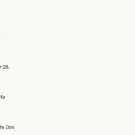
9-28.
fe
e Dini