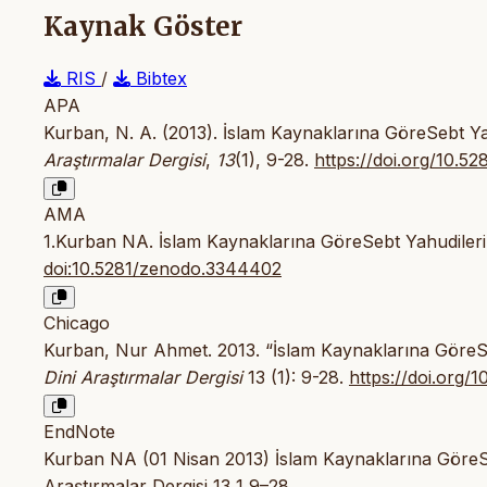
Kaynak Göster
RIS
/
Bibtex
APA
Kurban, N. A. (2013). İslam Kaynaklarına GöreSebt 
Araştırmalar Dergisi
,
13
(1), 9-28.
https://doi.org/10.
AMA
1.Kurban NA. İslam Kaynaklarına GöreSebt Yahudile
doi:10.5281/zenodo.3344402
Chicago
Kurban, Nur Ahmet. 2013. “İslam Kaynaklarına GöreS
Dini Araştırmalar Dergisi
13 (1): 9-28.
https://doi.org
EndNote
Kurban NA (01 Nisan 2013) İslam Kaynaklarına GöreS
Araştırmalar Dergisi 13 1 9–28.