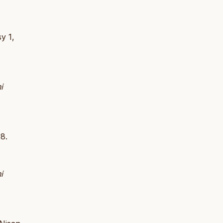
sy 1,
i
28.
i