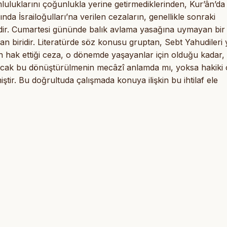
umluluklarını çoğunlukla yerine getirmediklerinden, Kur’ân’da
ğında İsrailoğulları’na verilen cezaların, genellikle sonraki
ektedir. Cumartesi gününde balık avlama yasağına uymayan bir
 biridir. Literatürde söz konusu gruptan, Sebt Yahudileri 
 hak ettiği ceza, o dönemde yaşayanlar için olduğu kadar,
. Ancak bu dönüştürülmenin mecâzî anlamda mı, yoksa hakiki 
tir. Bu doğrultuda çalışmada konuya ilişkin bu ihtilaf ele