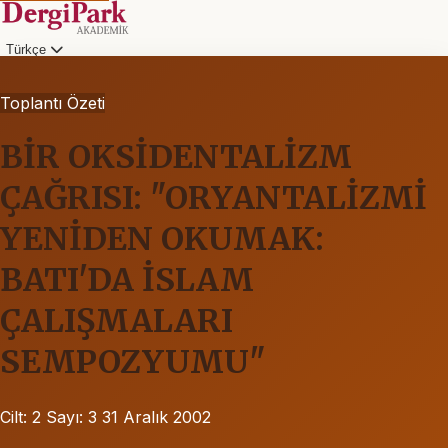
Türkçe
Toplantı Özeti
BİR OKSİDENTALİZM
ÇAĞRISI: "ORYANTALİZMİ
YENİDEN OKUMAK:
BATI'DA İSLAM
ÇALIŞMALARI
SEMPOZYUMU"
Cilt: 2
Sayı: 3
31 Aralık 2002