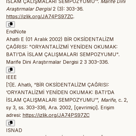
İSLAM ÇALIŞMALARI SEMPOZYUMU’”.
Marife Dini
Araştırmalar Dergisi
2 (3): 303-36.
https://izlik.org/JA74PS97ZC
.
EndNote
Ahatlı E (01 Aralık 2002) BİR OKSİDENTALİZM
ÇAĞRISI: "ORYANTALİZMİ YENİDEN OKUMAK:
BATI’DA İSLAM ÇALIŞMALARI SEMPOZYUMU".
Marife Dini Araştırmalar Dergisi 2 3 303–336.
IEEE
[1]E. Ahatlı, “BİR OKSİDENTALİZM ÇAĞRISI:
‘ORYANTALİZMİ YENİDEN OKUMAK: BATI’DA
İSLAM ÇALIŞMALARI SEMPOZYUMU’”,
Marife
, c. 2,
sy 3, ss. 303–336, Ara. 2002, [çevrimiçi]. Erişim
adresi:
https://izlik.org/JA74PS97ZC
ISNAD