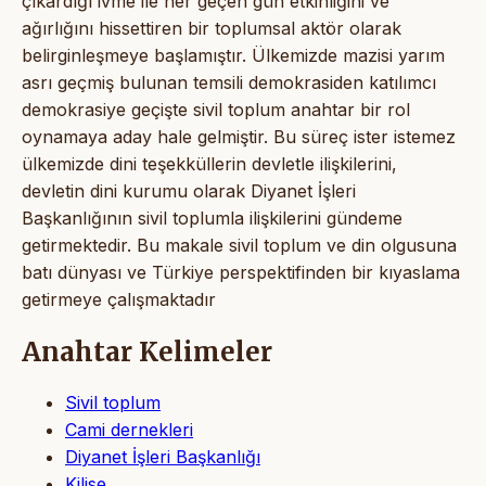
çıkardığı ivme ile her geçen gün etkinliğini ve
ağırlığını hissettiren bir toplumsal aktör olarak
belirginleşmeye başlamıştır. Ülkemizde mazisi yarım
asrı geçmiş bulunan temsili demokrasiden katılımcı
demokrasiye geçişte sivil toplum anahtar bir rol
oynamaya aday hale gelmiştir. Bu süreç ister istemez
ülkemizde dini teşekküllerin devletle ilişkilerini,
devletin dini kurumu olarak Diyanet İşleri
Başkanlığının sivil toplumla ilişkilerini gündeme
getirmektedir. Bu makale sivil toplum ve din olgusuna
batı dünyası ve Türkiye perspektifinden bir kıyaslama
getirmeye çalışmaktadır
Anahtar Kelimeler
Sivil toplum
Cami dernekleri
Diyanet İşleri Başkanlığı
Kilise