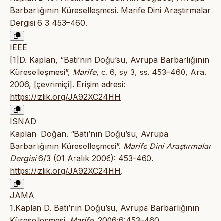
Barbarlığının Küreselleşmesi. Marife Dini Araştırmalar
Dergisi 6 3 453–460.
IEEE
[1]D. Kaplan, “Batı’nın Doğu’su, Avrupa Barbarlığının
Küreselleşmesi”,
Marife
, c. 6, sy 3, ss. 453–460, Ara.
2006, [çevrimiçi]. Erişim adresi:
https://izlik.org/JA92XC24HH
ISNAD
Kaplan, Doğan. “Batı’nın Doğu’su, Avrupa
Barbarlığının Küreselleşmesi”.
Marife Dini Araştırmalar
Dergisi
6/3 (01 Aralık 2006): 453-460.
https://izlik.org/JA92XC24HH
.
JAMA
1.Kaplan D. Batı’nın Doğu’su, Avrupa Barbarlığının
Küreselleşmesi.
Marife
. 2006;6:453–460.