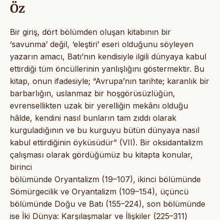
Öz
Bir giriş, dört bölümden oluşan kitabının bir
‘savunma’ değil, ‘eleştiri’ eseri olduğunu söyleyen
yazarın amacı, Batı’nın kendisiyle ilgili dünyaya kabul
ettirdiği tüm öncüllerinin yanlışlığını göstermektir. Bu
kitap, onun ifadesiyle; “Avrupa’nın tarihte; karanlık bir
barbarlığın, uslanmaz bir hoşgörüsüzlüğün,
evrensellikten uzak bir yerelliğin mekânı olduğu
hâlde, kendini nasıl bunların tam zıddı olarak
kurguladığının ve bu kurguyu bütün dünyaya nasıl
kabul ettirdiğinin öyküsüdür” (VII). Bir oksidantalizm
çalışması olarak gördüğümüz bu kitapta konular,
birinci
bölümünde Oryantalizm (19–107), ikinci bölümünde
Sömürgecilik ve Oryantalizm (109–154), üçüncü
bölümünde Doğu ve Batı (155–224), son bölümünde
ise İki Dünya: Karşılaşmalar ve İlişkiler (225–311)