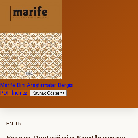
Marife Dini Araştırmalar Dergisi
PDF İndir
Kaynak Göster
EN
TR