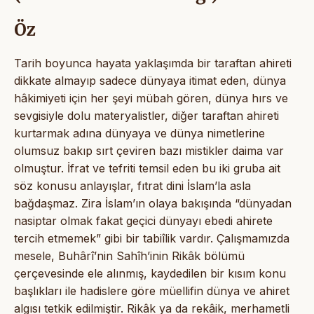
Öz
Tarih boyunca hayata yaklaşımda bir taraftan ahireti
dikkate almayıp sadece dünyaya itimat eden, dünya
hâkimiyeti için her şeyi mübah gören, dünya hırs ve
sevgisiyle dolu materyalistler, diğer taraftan ahireti
kurtarmak adına dünyaya ve dünya nimetlerine
olumsuz bakıp sırt çeviren bazı mistikler daima var
olmuştur. İfrat ve tefriti temsil eden bu iki gruba ait
söz konusu anlayışlar, fıtrat dini İslam’la asla
bağdaşmaz. Zira İslam’ın olaya bakışında “dünyadan
nasiptar olmak fakat geçici dünyayı ebedi ahirete
tercih etmemek” gibi bir tabiîlik vardır. Çalışmamızda
mesele, Buhârî’nin Sahîh’inin Rikâk bölümü
çerçevesinde ele alınmış, kaydedilen bir kısım konu
başlıkları ile hadislere göre müellifin dünya ve ahiret
algısı tetkik edilmiştir. Rikâk ya da rekâik, merhametli