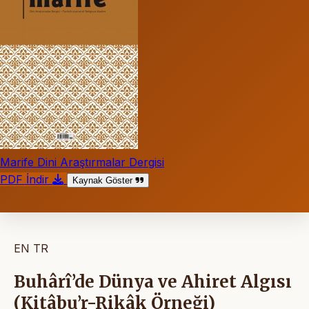
Marife Dini Araştırmalar Dergisi
PDF İndir
Kaynak Göster
EN
TR
Buhârî’de Dünya ve Ahiret Algısı
(Kitâbu’r-Rikâk Örneği)