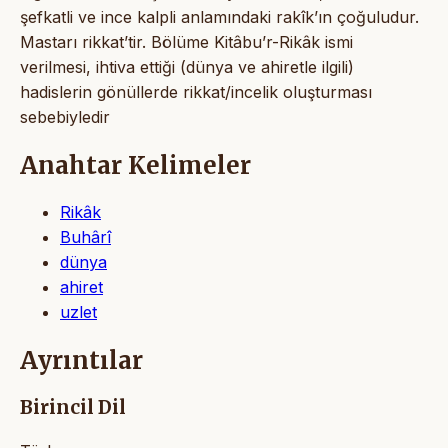
şefkatli ve ince kalpli anlamındaki rakîk’ın çoğuludur.
Mastarı rikkat’tir. Bölüme Kitâbu’r-Rikâk ismi
verilmesi, ihtiva ettiği (dünya ve ahiretle ilgili)
hadislerin gönüllerde rikkat/incelik oluşturması
sebebiyledir
Anahtar Kelimeler
Rikâk
Buhârî
dünya
ahiret
uzlet
Ayrıntılar
Birincil Dil