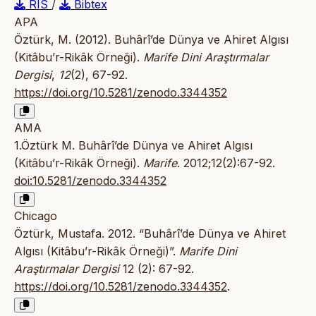
RIS
/
Bibtex
APA
Öztürk, M. (2012). Buhârî’de Dünya ve Ahiret Algısı
(Kitâbu’r-Rikâk Örneği).
Marife Dini Araştırmalar
Dergisi
,
12
(2), 67-92.
https://doi.org/10.5281/zenodo.3344352
AMA
1.Öztürk M. Buhârî’de Dünya ve Ahiret Algısı
(Kitâbu’r-Rikâk Örneği).
Marife
. 2012;12(2):67-92.
doi:10.5281/zenodo.3344352
Chicago
Öztürk, Mustafa. 2012. “Buhârî’de Dünya ve Ahiret
Algısı (Kitâbu’r-Rikâk Örneği)”.
Marife Dini
Araştırmalar Dergisi
12 (2): 67-92.
https://doi.org/10.5281/zenodo.3344352
.