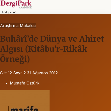
Türkçe
Araştırma Makalesi
Buhârî’de Dünya ve Ahiret
Algısı (Kitâbu’r-Rikâk
Örneği)
Cilt: 12
Sayı: 2
31 Ağustos 2012
Mustafa Öztürk