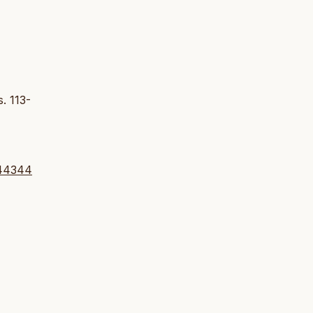
s. 113-
344344