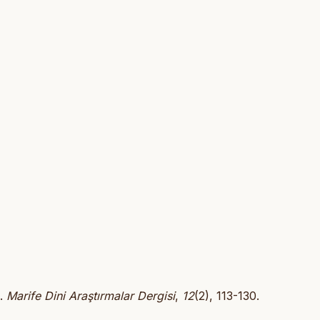
i.
Marife Dini Araştırmalar Dergisi
,
12
(2), 113-130.