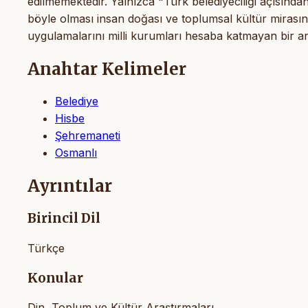
edilmemektedir. Yalnızca "Türk belediyeciliği açısınd
böyle olması insan doğası ve toplumsal kültür mirasını
uygulamalarını milli kurumları hesaba katmayan bir ana
Anahtar Kelimeler
Belediye
Hisbe
Şehremaneti
Osmanlı
Ayrıntılar
Birincil Dil
Türkçe
Konular
Din, Toplum ve Kültür Araştırmaları