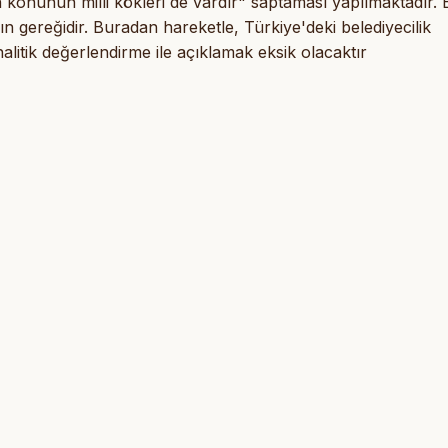
an konunun milli kökleri de vardır" saptaması yapılmaktadır.
n gereğidir. Buradan hareketle, Türkiye'deki belediyecilik
litik değerlendirme ile açıklamak eksik olacaktır