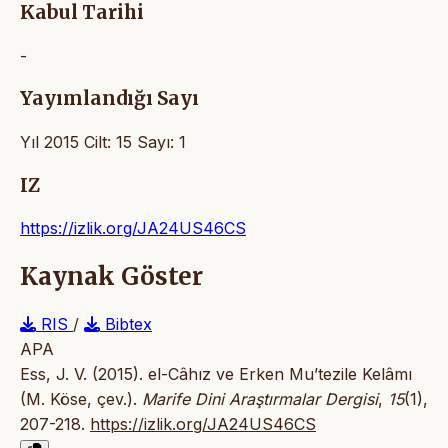
Kabul Tarihi
-
Yayımlandığı Sayı
Yıl 2015 Cilt: 15 Sayı: 1
IZ
https://izlik.org/JA24US46CS
Kaynak Göster
RIS
/
Bibtex
APA
Ess, J. V. (2015). el-Câhız ve Erken Mu’tezile Kelâmı
(M. Köse, çev.).
Marife Dini Araştırmalar Dergisi
,
15
(1),
207-218.
https://izlik.org/JA24US46CS