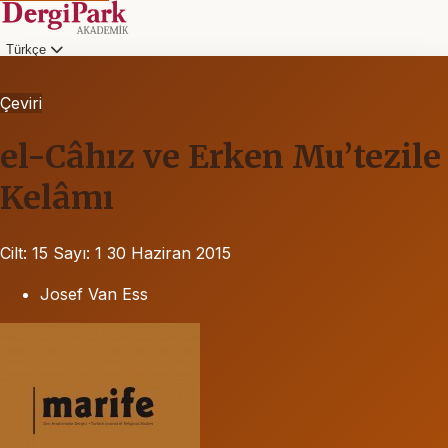
Türkçe
Çeviri
el-Câhız ve Erken Mu’tezile
Kelâmı
Cilt: 15
Sayı: 1
30 Haziran 2015
Josef Van Ess