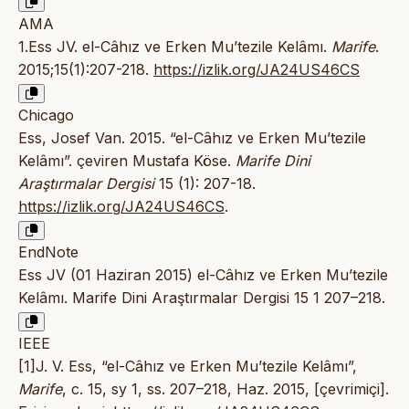
AMA
1.Ess JV. el-Câhız ve Erken Mu’tezile Kelâmı.
Marife
.
2015;15(1):207-218.
https://izlik.org/JA24US46CS
Chicago
Ess, Josef Van. 2015. “el-Câhız ve Erken Mu’tezile
Kelâmı”. çeviren Mustafa Köse.
Marife Dini
Araştırmalar Dergisi
15 (1): 207-18.
https://izlik.org/JA24US46CS
.
EndNote
Ess JV (01 Haziran 2015) el-Câhız ve Erken Mu’tezile
Kelâmı. Marife Dini Araştırmalar Dergisi 15 1 207–218.
IEEE
[1]J. V. Ess, “el-Câhız ve Erken Mu’tezile Kelâmı”,
Marife
, c. 15, sy 1, ss. 207–218, Haz. 2015, [çevrimiçi].