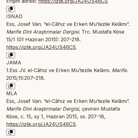
Erişim adresi:
https://izlik.org/JA24US46CS
ISNAD
Ess, Josef Van. “el-Câhız ve Erken Mu’tezile Kelâmı”.
Marife Dini Araştırmalar Dergisi
. Trc. Mustafa Köse
15/1 (01 Haziran 2015): 207-218.
https://izlik.org/JA24US46CS
.
JAMA
1.Ess JV. el-Câhız ve Erken Mu’tezile Kelâmı.
Marife
.
2015;15:207–218.
MLA
Ess, Josef Van. “el-Câhız ve Erken Mu’tezile Kelâmı”.
Marife Dini Araştırmalar Dergisi
, çeviren Mustafa
Köse, c. 15, sy 1, Haziran 2015, ss. 207-18,
https://izlik.org/JA24US46CS
.