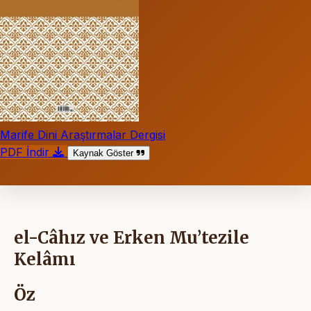
Marife Dini Araştırmalar Dergisi
PDF İndir
Kaynak Göster
el-Câhız ve Erken Mu’tezile
Kelâmı
Öz