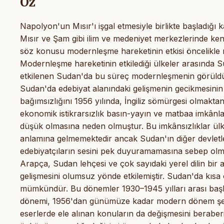
Öz
Napolyon'un Mısır'ı işgal etmesiyle birlikte başladığı
Mısır ve Şam gibi ilim ve medeniyet merkezlerinde ken
söz konusu modernleşme hareketinin etkisi öncelikle n
Modernleşme hareketinin etkilediği ülkeler arasında S
etkilenen Sudan'da bu süreç modernleşmenin görüldü
Sudan'da edebiyat alanındaki gelişmenin gecikmesinin b
bağımsızlığını 1956 yılında, İngiliz sömürgesi olmakta
ekonomik istikrarsızlık basın-yayın ve matbaa imkânlar
düşük olmasına neden olmuştur. Bu imkânsızlıklar ülke
anlamına gelmemektedir ancak Sudan'ın diğer devletl
edebiyatçıların sesini pek duyuramamasına sebep olmuşt
Arapça, Sudan lehçesi ve çok sayıdaki yerel dilin bir
gelişmesini olumsuz yönde etkilemiştir. Sudan'da kısa
mümkündür. Bu dönemler 1930–1945 yılları arası başla
dönemi, 1956'dan günümüze kadar modern dönem şekli
eserlerde ele alınan konuların da değişmesini beraberi