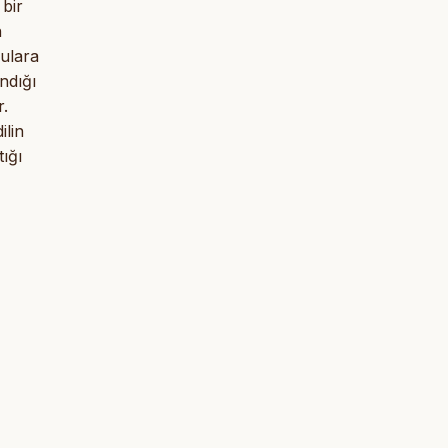
 bir
n
ulara
ındığı
r.
ilin
ığı