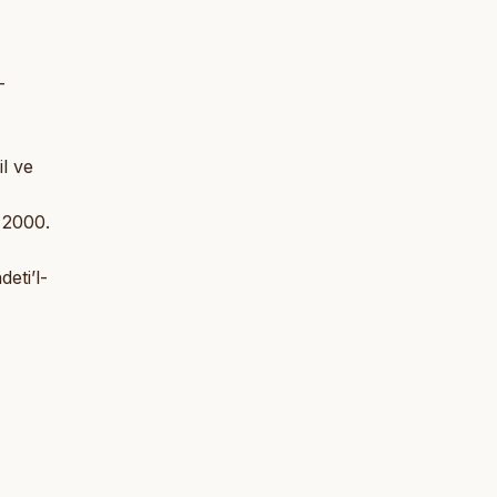
-
il ve
 2000.
deti’l-