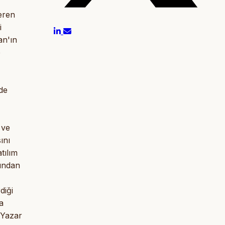
eren
i
an'ın
p
de
 ve
ını
tılım
rından
diği
a
 Yazar