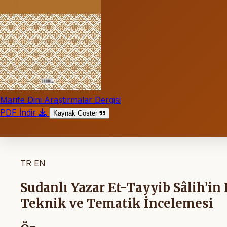
Marife Dini Araştırmalar Dergisi
PDF İndir
Kaynak Göster
TR
EN
Sudanlı Yazar Et-Tayyib Sâlih’i
Teknik ve Tematik İncelemesi