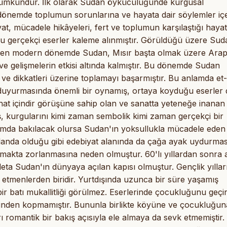
mümkündür. İlk olarak Sudan öykücülüğünde kurgusal
dönemde toplumun sorunlarına ve hayata dair söylemler iç
t, mücadele hikâyeleri, fert ve toplumun karşılaştığı hayat
cu gerçekçi eserler kaleme alınmıştır. Görüldüğü üzere Sud
den modern dönemde Sudan, Mısır başta olmak üzere Ara
e gelişmelerin etkisi altında kalmıştır. Bu dönemde Sudan
ş ve dikkatleri üzerine toplamayı başarmıştır. Bu anlamda et-
ı duyurmasında önemli bir oynamış, ortaya koyduğu eserler 
nat içindir görüşüne sahip olan ve sanatta yeteneğe inanan
ış, kurgularını kimi zaman sembolik kimi zaman gerçekçi bir
amda bakılacak olursa Sudan'ın yoksullukla mücadele eden
r alanda olduğu gibi edebiyat alanında da çağa ayak uydurmas
makta zorlanmasına neden olmuştur. 60'lı yıllardan sonra a
ta Sudan'ın dünyaya açılan kapısı olmuştur. Gençlik yılla
etmenlerden biridir. Yurtdışında uzunca bir süre yaşamış
r batı mukallitliği görülmez. Eserlerinde çocukluğunu geçir
inden kopmamıştır. Bununla birlikte köyüne ve çocukluğun
romantik bir bakış açısıyla ele almaya da sevk etmemiştir.