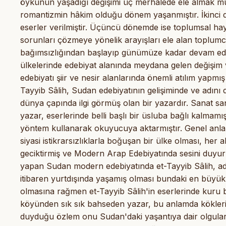
öykünün yaşadığı değişimi üç merhalede ele almak 
romantizmin hâkim olduğu dönem yaşanmıştır. İkinci 
eserler verilmiştir. Üçüncü dönemde ise toplumsal haya
sorunları çözmeye yönelik arayışları ele alan toplum
bağımsızlığından başlayıp günümüze kadar devam e
ülkelerinde edebiyat alanında meydana gelen değişim v
edebiyatı şiir ve nesir alanlarında önemli atılım yapmı
Tayyib Sâlih, Sudan edebiyatının gelişiminde ve adın
dünya çapında ilgi görmüş olan bir yazardır. Sanat sa
yazar, eserlerinde belli başlı bir üsluba bağlı kalmam
yöntem kullanarak okuyucuya aktarmıştır. Genel anl
siyasi istikrarsızlıklarla boğuşan bir ülke olması, he
geciktirmiş ve Modern Arap Edebiyatında sesini duyur
yapan Sudan modern edebiyatında et-Tayyib Sâlih, ade
itibaren yurtdışında yaşamış olması bundaki en büyük 
olmasına rağmen et-Tayyib Sâlih'in eserlerinde kuru bi
köyünden sık sık bahseden yazar, bu anlamda kökler
duyduğu özlem onu Sudan'daki yaşantıya dair olguları 