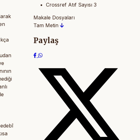
Crossref Atıf Sayısı
3
larak
Makale Dosyaları
len
Tam Metin
Paylaş
okça
Sudan
ve
nının
mediği
nlı
le
 edebî
kısa