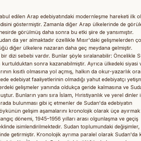
 kabul edilen Arap edebiyatındaki modernleşme hareketi ilk o
disini göstermiştir. Zamanla diğer Arap ülkelerinde de görü
esirde görülmüş daha sonra bu etki şiire de yansımıştır.
udan da yer almaktadır özellikle Mısır'daki gelişmelerden ç
ğü diğer ülkelere nazaran daha geç meydana gelmiştir.
ir dizi sebebi vardır. Bunlar şöyle sıralanabilir: Öncelikle 
n kurtulduktan sonra kazanabilmiştir. Ayrıca ülkedeki siyasi 
ının kısıtlı olmasına yol açmış, halkın da okur-yazarlık ora
de edebiyat faaliyetlerinin olmadığı yahut edebiyatçı yetiş
erdeki gelişmeler yanında oldukça geride kalmasına ve Suda
ur. Bunların yanı sıra İslam, Hıristiyanlık ve yerel dinler i
 arada bulunması gibi iç etmenler de Sudan'da edebiyatın
 öykünün gelişim aşamalarını kronolojik olarak üçe ayırmak
ngıç dönemi, 1945–1956 yılları arası olgunlaşma ve geçiş
nde isimlendirilmektedir. Sudan toplumundaki değişimler,
nde getirmiştir. Kronolojik ayrıma paralel olarak Sudan'da 