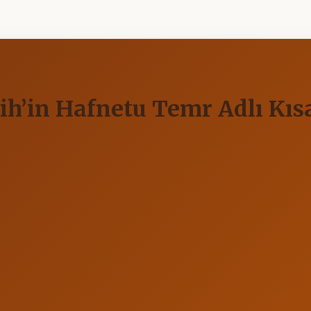
lih’in Hafnetu Temr Adlı K