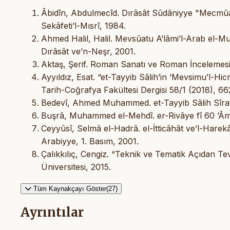
Âbidîn, Abdulmecîd. Dırâsât Sûdâniyye "Mecmûa
Sekâfeti’l-Mısrî, 1984.
Ahmed Halil, Halil. Mevsûatu A’lâmi’l-Arab el-Mubd
Dırâsât ve’n-Neşr, 2001.
Aktaş, Şerif. Roman Sanatı ve Roman İncelemesine
Ayyıldız, Esat. “et-Tayyib Sâlih’in ‘Mevsimu’l-Hic
Tarih-Coğrafya Fakültesi Dergisi 58/1 (2018), 6
Bedevî, Ahmed Muhammed. et-Tayyib Sâlih Sîratu 
Buşrâ, Muhammed el-Mehdî. er-Rivâye fî 60 ’Âme
Ceyyûsî, Selmâ el-Hadrâ. el-İtticâhât ve’l-Harekâtu
Arabiyye, 1. Basım, 2001.
Çalıkkılıç, Cengiz. “Teknik ve Tematik Açıdan T
Üniversitesi, 2015.
Tüm Kaynakçayı Göster(27)
Ayrıntılar