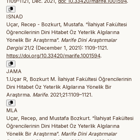
1109–1121, Dec. 2021,
doi: 10.33420/marife.1001594
.
ISNAD
Uçar, Recep - Bozkurt, Mustafa. “İlahiyat Fakültesi
Öğrencilerinin Dini Hitabet Öz Yeterlik Algılarına
Yönelik Bir Araştırma”.
Marife Dini Araştırmalar
Dergisi
21/2 (December 1, 2021): 1109-1121.
https://doi.org/10.33420/marife.1001594
.
JAMA
1.Uçar R, Bozkurt M. İlahiyat Fakültesi Öğrencilerinin
Dini Hitabet Öz Yeterlik Algılarına Yönelik Bir
Araştırma.
Marife
. 2021;21:1109–1121.
MLA
Uçar, Recep, and Mustafa Bozkurt. “İlahiyat Fakültesi
Öğrencilerinin Dini Hitabet Öz Yeterlik Algılarına
Yönelik Bir Araştırma”.
Marife Dini Araştırmalar