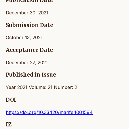
Publication Date
December 30, 2021
Submission Date
October 13, 2021
Acceptance Date
December 27, 2021
Published in Issue
Year 2021 Volume: 21 Number: 2
DOI
https://doi.org/10.33420/marife.1001594
IZ