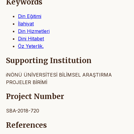
Keywords
Din Eğitimi
İlahiyat
Din Hizmetleri
Dini Hitabet
Öz Yeterlik.
Supporting Institution
iNÖNÜ ÜNİVERSİTESİ BİLİMSEL ARAŞTIRMA
PROJELER BİRİMİ
Project Number
SBA-2018-720
References