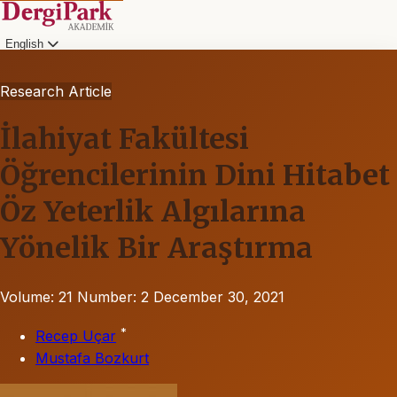
English
Research Article
İlahiyat Fakültesi
Öğrencilerinin Dini Hitabet
Öz Yeterlik Algılarına
Yönelik Bir Araştırma
Volume: 21
Number: 2
December 30, 2021
*
Recep Uçar
Mustafa Bozkurt