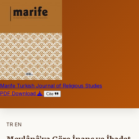
Marife Turkish Journal of Religious Studies
PDF Download
Cite
TR
EN