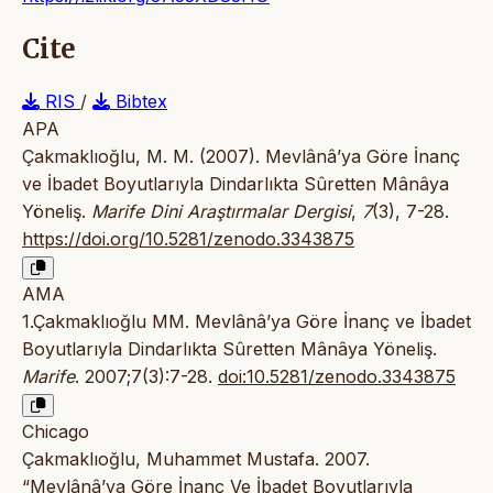
Cite
RIS
/
Bibtex
APA
Çakmaklıoğlu, M. M. (2007). Mevlânâ’ya Göre İnanç
ve İbadet Boyutlarıyla Dindarlıkta Sûretten Mânâya
Yöneliş.
Marife Dini Araştırmalar Dergisi
,
7
(3), 7-28.
https://doi.org/10.5281/zenodo.3343875
AMA
1.Çakmaklıoğlu MM. Mevlânâ’ya Göre İnanç ve İbadet
Boyutlarıyla Dindarlıkta Sûretten Mânâya Yöneliş.
Marife
. 2007;7(3):7-28.
doi:10.5281/zenodo.3343875
Chicago
Çakmaklıoğlu, Muhammet Mustafa. 2007.
“Mevlânâ’ya Göre İnanç Ve İbadet Boyutlarıyla