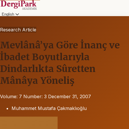
English
Research Article
Mevlânâ’ya Göre İnanç ve
İbadet Boyutlarıyla
Dindarlıkta Sûretten
Mânâya Yöneliş
Volume: 7
Number: 3
December 31, 2007
Muhammet Mustafa Çakmaklıoğlu