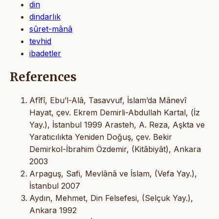
din
dindarlık
sûret-mânâ
tevhid
ibadetler
References
Afîfî, Ebu’l-Alâ, Tasavvuf, İslam’da Mânevî
Hayat, çev. Ekrem Demirli-Abdullah Kartal, (İz
Yay.), İstanbul 1999 Arasteh, A. Reza, Aşkta ve
Yaratıcılıkta Yeniden Doğuş, çev. Bekir
Demirkol-İbrahim Özdemir, (Kitâbiyât), Ankara
2003
Arpaguş, Safi, Mevlânâ ve İslam, (Vefa Yay.),
İstanbul 2007
Aydın, Mehmet, Din Felsefesi, (Selçuk Yay.),
Ankara 1992