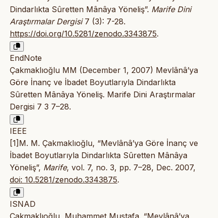
Dindarlıkta Sûretten Mânâya Yöneliş”.
Marife Dini
Araştırmalar Dergisi
7 (3): 7-28.
https://doi.org/10.5281/zenodo.3343875
.
EndNote
Çakmaklıoğlu MM (December 1, 2007) Mevlânâ’ya
Göre İnanç ve İbadet Boyutlarıyla Dindarlıkta
Sûretten Mânâya Yöneliş. Marife Dini Araştırmalar
Dergisi 7 3 7–28.
IEEE
[1]M. M. Çakmaklıoğlu, “Mevlânâ’ya Göre İnanç ve
İbadet Boyutlarıyla Dindarlıkta Sûretten Mânâya
Yöneliş”,
Marife
, vol. 7, no. 3, pp. 7–28, Dec. 2007,
doi: 10.5281/zenodo.3343875
.
ISNAD
Çakmaklıoğlu, Muhammet Mustafa. “Mevlânâ’ya