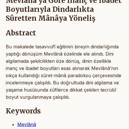
Mevlânâ’ya Göre İnanç ve İbadet
Boyutlarıyla Dindarlıkta
Sûretten Mânâya Yöneliş
Abstract
Bu makalede tasavvufî eğitimin bireyin dindarlığında
yaptığı dönüşüm Mevlânâ özelinde ele alındı. Dini
algılamada şekilcilikten öze dönüş, dinin özellikle
inanç ve ibadet boyutları esas alınarak Mevlânâ’nın
sıkça kullandığı sûret-mânâ paradoksu çerçevesinde
incelenmeye çalışıldı. Bu doğrultuda dini algılama ve
yaşama husûsunda sûfilerce dikkat çekilen tecrübî
boyut vurgulanmaya çalışıldı.
Keywords
Mevlânâ