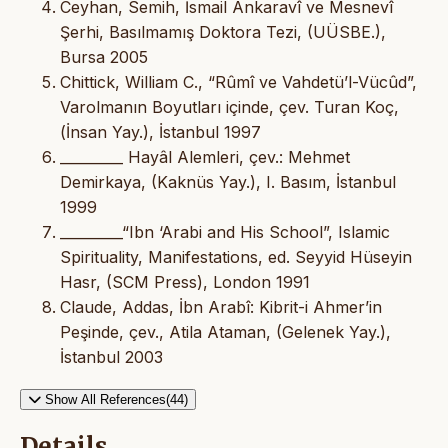
Ceyhan, Semih, İsmail Ankaravî ve Mesnevî
Şerhi, Basılmamış Doktora Tezi, (UÜSBE.),
Bursa 2005
Chittick, William C., “Rûmî ve Vahdetü’l-Vücûd”,
Varolmanın Boyutları içinde, çev. Turan Koç,
(İnsan Yay.), İstanbul 1997
_________ Hayâl Alemleri, çev.: Mehmet
Demirkaya, (Kaknüs Yay.), I. Basım, İstanbul
1999
_________“Ibn ‘Arabi and His School”, Islamic
Spirituality, Manifestations, ed. Seyyid Hüseyin
Hasr, (SCM Press), London 1991
Claude, Addas, İbn Arabî: Kibrit-i Ahmer’in
Peşinde, çev., Atila Ataman, (Gelenek Yay.),
İstanbul 2003
Show All References(44)
Details