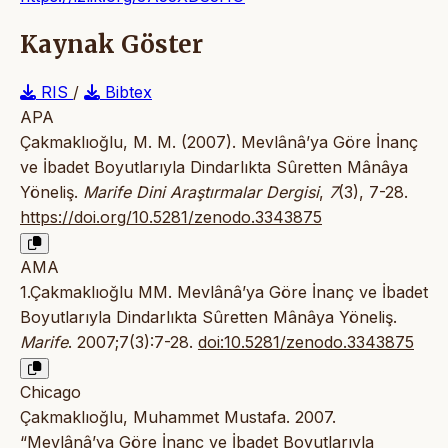
Kaynak Göster
RIS
/
Bibtex
APA
Çakmaklıoğlu, M. M. (2007). Mevlânâ’ya Göre İnanç
ve İbadet Boyutlarıyla Dindarlıkta Sûretten Mânâya
Yöneliş.
Marife Dini Araştırmalar Dergisi
,
7
(3), 7-28.
https://doi.org/10.5281/zenodo.3343875
AMA
1.Çakmaklıoğlu MM. Mevlânâ’ya Göre İnanç ve İbadet
Boyutlarıyla Dindarlıkta Sûretten Mânâya Yöneliş.
Marife
. 2007;7(3):7-28.
doi:10.5281/zenodo.3343875
Chicago
Çakmaklıoğlu, Muhammet Mustafa. 2007.
“Mevlânâ’ya Göre İnanç ve İbadet Boyutlarıyla