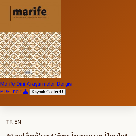
Marife Dini Araştırmalar Dergisi
PDF İndir
Kaynak Göster
TR
EN