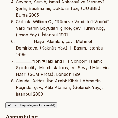
Ceyhan, Semih, İsmail Ankaravî ve Mesnevî
Şerhi, Basılmamış Doktora Tezi, (UÜSBE.),
Bursa 2005
Chittick, William C., “Rûmî ve Vahdetü’l-Vücûd”,
Varolmanın Boyutları içinde, çev. Turan Koç,
(İnsan Yay.), İstanbul 1997
_________ Hayâl Alemleri, çev.: Mehmet
Demirkaya, (Kaknüs Yay.), I. Basım, İstanbul
1999
_________“Ibn ‘Arabi and His School”, Islamic
Spirituality, Manifestations, ed. Seyyid Hüseyin
Hasr, (SCM Press), London 1991
Claude, Addas, İbn Arabî: Kibrit-i Ahmer’in
Peşinde, çev., Atila Ataman, (Gelenek Yay.),
İstanbul 2003
Tüm Kaynakçayı Göster(44)
Ayrıntılar