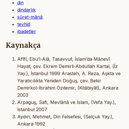
din
dindarlık
sûret-mânâ
tevhid
ibadetler
Kaynakça
Afîfî, Ebu’l-Alâ, Tasavvuf, İslam’da Mânevî
Hayat, çev. Ekrem Demirli-Abdullah Kartal, (İz
Yay.), İstanbul 1999 Arasteh, A. Reza, Aşkta ve
Yaratıcılıkta Yeniden Doğuş, çev. Bekir
Demirkol-İbrahim Özdemir, (Kitâbiyât), Ankara
2003
Arpaguş, Safi, Mevlânâ ve İslam, (Vefa Yay.),
İstanbul 2007
Aydın, Mehmet, Din Felsefesi, (Selçuk Yay.),
Ankara 1992