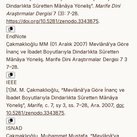
Dindarlıkta Sûretten Mânâya Yöneliş”.
Marife Dini
Araştırmalar Dergisi
7 (3): 7-28.
https://doi.org/10.5281/zenodo.3343875
.
EndNote
Çakmaklıoğlu MM (01 Aralık 2007) Mevlânâ’ya Göre
İnanç ve İbadet Boyutlarıyla Dindarlıkta Sûretten
Mânâya Yöneliş. Marife Dini Araştırmalar Dergisi 7 3
7–28.
IEEE
[1]M. M. Çakmaklıoğlu, “Mevlânâ’ya Göre İnanç ve
İbadet Boyutlarıyla Dindarlıkta Sûretten Mânâya
Yöneliş”,
Marife
, c. 7, sy 3, ss. 7–28, Ara. 2007,
doi:
10.5281/zenodo.3343875
.
ISNAD
Çakmaklıoğlu, Muhammet Mustafa. “Mevlânâ’ya