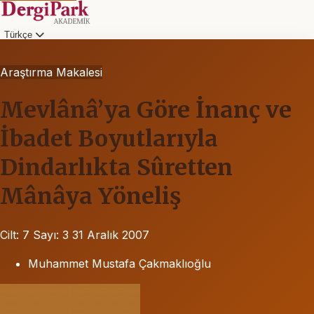
Türkçe
Araştırma Makalesi
Mevlânâ’ya Göre İnanç ve
İbadet Boyutlarıyla
Dindarlıkta Sûretten
Mânâya Yöneliş
Cilt: 7
Sayı: 3
31 Aralık 2007
Muhammet Mustafa Çakmaklıoğlu