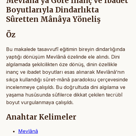
Mevlânâ’ya Göre İnanç ve İbadet
Boyutlarıyla Dindarlıkta
Sûretten Mânâya Yöneliş
Öz
Bu makalede tasavvufî eğitimin bireyin dindarlığında
yaptığı dönüşüm Mevlânâ özelinde ele alındı. Dini
algılamada şekilcilikten öze dönüş, dinin özellikle
inanç ve ibadet boyutları esas alınarak Mevlânâ’nın
sıkça kullandığı sûret-mânâ paradoksu çerçevesinde
incelenmeye çalışıldı. Bu doğrultuda dini algılama ve
yaşama husûsunda sûfilerce dikkat çekilen tecrübî
boyut vurgulanmaya çalışıldı.
Anahtar Kelimeler
Mevlânâ