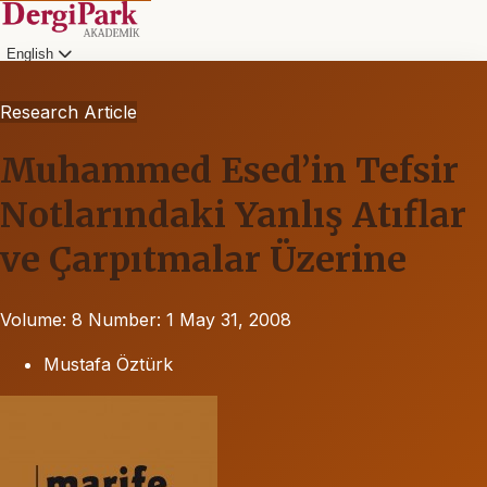
English
Research Article
Muhammed Esed’in Tefsir
Notlarındaki Yanlış Atıflar
ve Çarpıtmalar Üzerine
Volume: 8
Number: 1
May 31, 2008
Mustafa Öztürk