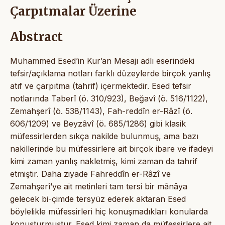
Çarpıtmalar Üzerine
Abstract
Muhammed Esed’in Kur’an Mesajı adlı eserindeki
tefsir/açıklama notları farklı düzeylerde birçok yanlış
atıf ve çarpıtma (tahrif) içermektedir. Esed tefsir
notlarında Taberî (ö. 310/923), Beğavî (ö. 516/1122),
Zemahşerî (ö. 538/1143), Fah-reddîn er-Râzî (ö.
606/1209) ve Beyzâvî (ö. 685/1286) gibi klasik
müfessirlerden sıkça nakilde bulunmuş, ama bazı
nakillerinde bu müfessirlere ait birçok ibare ve ifadeyi
kimi zaman yanlış nakletmiş, kimi zaman da tahrif
etmiştir. Daha ziyade Fahreddîn er-Râzî ve
Zemahşerî’ye ait metinleri tam tersi bir mânâya
gelecek bi-çimde tersyüz ederek aktaran Esed
böylelikle müfessirleri hiç konuşmadıkları konularda
konuşturmuştur. Esed kimi zaman da müfessirlere ait