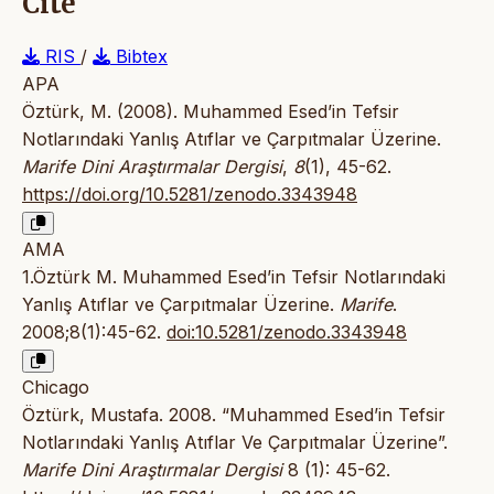
Cite
RIS
/
Bibtex
APA
Öztürk, M. (2008). Muhammed Esed’in Tefsir
Notlarındaki Yanlış Atıflar ve Çarpıtmalar Üzerine.
Marife Dini Araştırmalar Dergisi
,
8
(1), 45-62.
https://doi.org/10.5281/zenodo.3343948
AMA
1.Öztürk M. Muhammed Esed’in Tefsir Notlarındaki
Yanlış Atıflar ve Çarpıtmalar Üzerine.
Marife
.
2008;8(1):45-62.
doi:10.5281/zenodo.3343948
Chicago
Öztürk, Mustafa. 2008. “Muhammed Esed’in Tefsir
Notlarındaki Yanlış Atıflar Ve Çarpıtmalar Üzerine”.
Marife Dini Araştırmalar Dergisi
8 (1): 45-62.