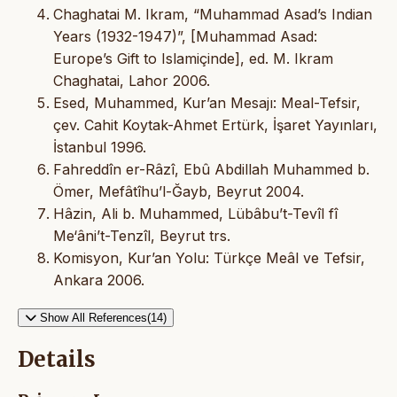
Chaghatai M. Ikram, “Muhammad Asad’s Indian
Years (1932-1947)”, [Muhammad Asad:
Europe’s Gift to Islamiçinde], ed. M. Ikram
Chaghatai, Lahor 2006.
Esed, Muhammed, Kur’an Mesajı: Meal-Tefsir,
çev. Cahit Koytak-Ahmet Ertürk, İşaret Yayınları,
İstanbul 1996.
Fahreddîn er-Râzî, Ebû Abdillah Muhammed b.
Ömer, Mefâtîhu’l-Ğayb, Beyrut 2004.
Hâzin, Ali b. Muhammed, Lübâbu’t-Tevîl fî
Me‘âni’t-Tenzîl, Beyrut trs.
Komisyon, Kur’an Yolu: Türkçe Meâl ve Tefsir,
Ankara 2006.
Show All References(14)
Details