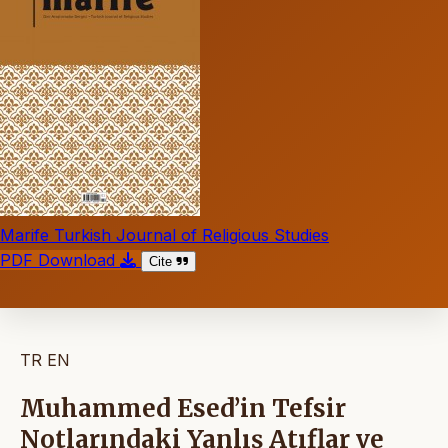
Marife Turkish Journal of Religious Studies
PDF Download
Cite
TR
EN
Muhammed Esed’in Tefsir
Notlarındaki Yanlış Atıflar ve