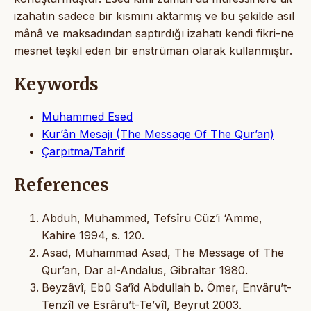
izahatın sadece bir kısmını aktarmış ve bu şekilde asıl
mânâ ve maksadından saptırdığı izahatı kendi fikri-ne
mesnet teşkil eden bir enstrüman olarak kullanmıştır.
Keywords
Muhammed Esed
Kur’ân Mesajı (The Message Of The Qur’an)
Çarpıtma/Tahrif
References
Abduh, Muhammed, Tefsîru Cüz’i ‘Amme,
Kahire 1994, s. 120.
Asad, Muhammad Asad, The Message of The
Qur’an, Dar al-Andalus, Gibraltar 1980.
Beyzâvî, Ebû Sa‘îd Abdullah b. Ömer, Envâru’t-
Tenzîl ve Esrâru’t-Te’vîl, Beyrut 2003.