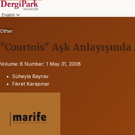
English
Other
"Courtois" Aşk Anlayışında 
Volume: 8
Number: 1
May 31, 2008
Süheyla Bayrav
Fikret Karapınar