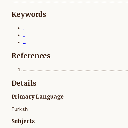
......................................................................................................
Keywords
.
..
...
References
............................................................................................
Details
Primary Language
Turkish
Subjects