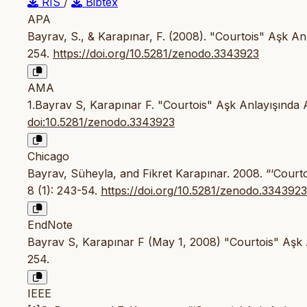
RIS
/
Bibtex
APA
Bayrav, S., & Karapınar, F. (2008). "Courtois" Aşk An
254.
https://doi.org/10.5281/zenodo.3343923
AMA
1.Bayrav S, Karapınar F. "Courtois" Aşk Anlayışında A
doi:10.5281/zenodo.3343923
Chicago
Bayrav, Süheyla, and Fikret Karapınar. 2008. “‘Courto
8 (1): 243-54.
https://doi.org/10.5281/zenodo.3343923
EndNote
Bayrav S, Karapınar F (May 1, 2008) "Courtois" Aşk An
254.
IEEE