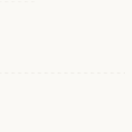
..............................
..........................................................................................................