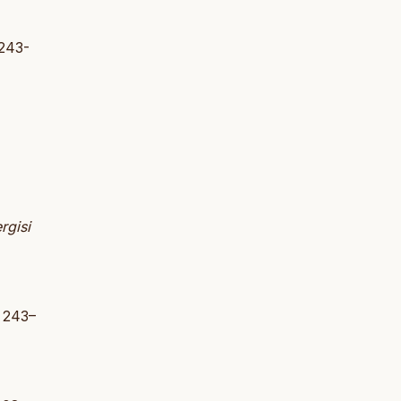
 243-
rgisi
1 243–