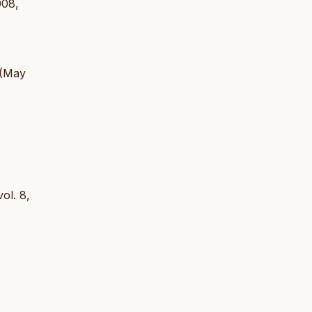
008,
 (May
vol. 8,