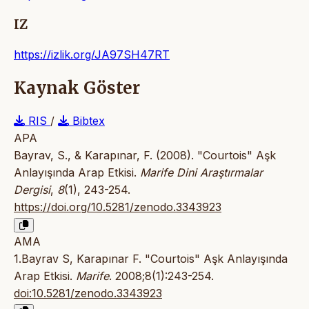
IZ
https://izlik.org/JA97SH47RT
Kaynak Göster
RIS
/
Bibtex
APA
Bayrav, S., & Karapınar, F. (2008). "Courtois" Aşk
Anlayışında Arap Etkisi.
Marife Dini Araştırmalar
Dergisi
,
8
(1), 243-254.
https://doi.org/10.5281/zenodo.3343923
AMA
1.Bayrav S, Karapınar F. "Courtois" Aşk Anlayışında
Arap Etkisi.
Marife
. 2008;8(1):243-254.
doi:10.5281/zenodo.3343923