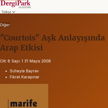
Türkçe
Diğer
"Courtois" Aşk Anlayışında
Arap Etkisi
Cilt: 8
Sayı: 1
31 Mayıs 2008
Süheyla Bayrav
Fikret Karapınar