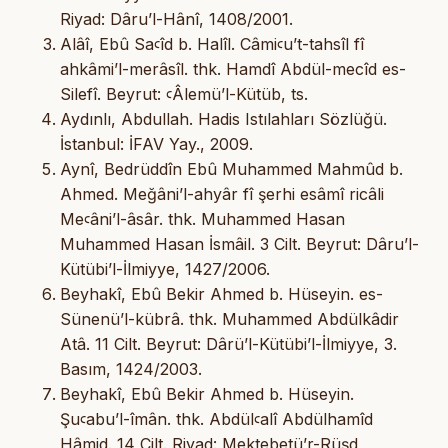
Riyad: Dâru’l-Hânî, 1408/2001.
Alâî, Ebû Saꜥîd b. Halîl. Câmiꜥu’t-tahsîl fî
ahkâmi’l-merâsîl. thk. Hamdî Abdül-mecîd es-
Silefî. Beyrut: ꜥÂlemü’l-Kütüb, ts.
Aydınlı, Abdullah. Hadis Istılahları Sözlüğü.
İstanbul: İFAV Yay., 2009.
Aynî, Bedrüddîn Ebû Muhammed Mahmûd b.
Ahmed. Meğâni’l-ahyâr fî şerhi esâmî ricâli
Meꜥâni’l-âsâr. thk. Muhammed Hasan
Muhammed Hasan İsmâil. 3 Cilt. Beyrut: Dâru’l-
Kütübi’l-İlmiyye, 1427/2006.
Beyhakî, Ebû Bekir Ahmed b. Hüseyin. es-
Sünenü’l-kübrâ. thk. Muhammed Abdülkâdir
Atâ. 11 Cilt. Beyrut: Dârü’l-Kütübi’l-İlmiyye, 3.
Basım, 1424/2003.
Beyhakî, Ebû Bekir Ahmed b. Hüseyin.
Şuꜥabu’l-îmân. thk. Abdülꜥalî Abdülhamîd
Hâmid. 14 Cilt. Riyad: Mektebetü’r-Rüşd,