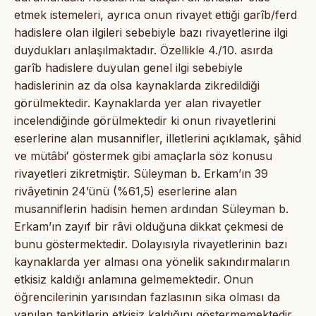
etmek istemeleri, ayrıca onun rivayet ettiği garîb/ferd
hadislere olan ilgileri sebebiyle bazı rivayetlerine ilgi
duydukları anlaşılmaktadır. Özellikle 4./10. asırda
garîb hadislere duyulan genel ilgi sebebiyle
hadislerinin az da olsa kaynaklarda zikredildiği
görülmektedir. Kaynaklarda yer alan rivayetler
incelendiğinde görülmektedir ki onun rivayetlerini
eserlerine alan musannifler, illetlerini açıklamak, şâhid
ve mütâbiʻ göstermek gibi amaçlarla söz konusu
rivayetleri zikretmiştir. Süleyman b. Erkam’ın 39
rivâyetinin 24’ünü (%61,5) eserlerine alan
musanniflerin hadisin hemen ardından Süleyman b.
Erkam’ın zayıf bir râvi olduğuna dikkat çekmesi de
bunu göstermektedir. Dolayısıyla rivayetlerinin bazı
kaynaklarda yer alması ona yönelik sakındırmaların
etkisiz kaldığı anlamına gelmemektedir. Onun
öğrencilerinin yarısından fazlasının sika olması da
yapılan tenkitlerin etkisiz kaldığını göstermemektedir.