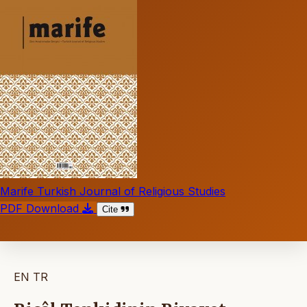
Marife Turkish Journal of Religious Studies
PDF Download
Cite
EN
TR