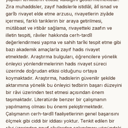
Zira muhaddisler, zayıf hadislerle istidlâl, âlî isnad ve
garîb rivayet elde etme arzusu, rivayetlerin ziyâde
içermesi, farklı tariklerin bir araya getirilmesi,
mütâbaat ve iꜥtibâr sağlama, rivayetteki zaafın ve
illetin tespiti, râviler hakkında cerh-taꜥdîl
değerlendirmesi yapma ve sahih tarîki tespit etme gibi
bazı akademik amaçlarla zayıf hadis rivayet
etmektedir. Araştırma bulguları, öğrencilere yönelik
önleyici yönlendirmelerinin hadis rivayet süreci
üzerinde doğrudan etkisi olduğunu ortaya
koymaktadır. Araştırma, hadislerin güvenilir şekilde
aktarımına yönelik bu önleyici tedbirin başarı düzeyini
bir râvi üzerinden test etmesi açısından önem
taşımaktadır. Literatürde benzer bir çalışmanın
yapılmamış olması bu önemi pekiştirmektedir.
Çalışmanın cerh-taꜥdîl faaliyetlerinin genel başarısını
ölçmek gibi ciddi bir iddiası yoktur. Tenkit edilen bir
râvi üzerinden zayıf râvilerden sakınılması yönündeki