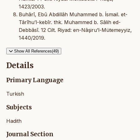
1423/2003.
Buhârî, Ebû Abdillâh Muhammed b. İsmail. et-
Târîhu’l-kebîr. thk. Muhammed b. Sâlih ed-
Debbâsî. 12 Cilt. Riyad: en-Nâşiru’l-Mütemeyyiz,
1440/2019.
Show All References(49)
Details
Primary Language
Turkish
Subjects
Hadith
Journal Section