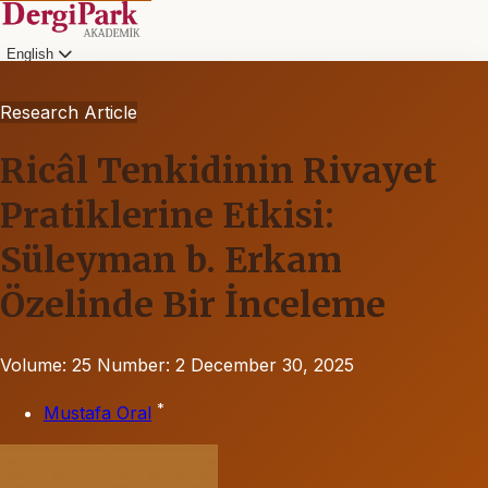
English
Research Article
Ricâl Tenkidinin Rivayet
Pratiklerine Etkisi:
Süleyman b. Erkam
Özelinde Bir İnceleme
Volume: 25
Number: 2
December 30, 2025
*
Mustafa Oral