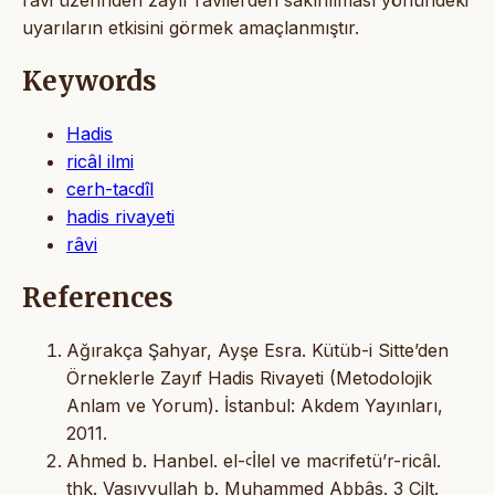
uyarıların etkisini görmek amaçlanmıştır.
Keywords
Hadis
ricâl ilmi
cerh-taꜥdîl
hadis rivayeti
râvi
References
Ağırakça Şahyar, Ayşe Esra. Kütüb-i Sitte’den
Örneklerle Zayıf Hadis Rivayeti (Metodolojik
Anlam ve Yorum). İstanbul: Akdem Yayınları,
2011.
Ahmed b. Hanbel. el-ꜥİlel ve maꜥrifetü’r-ricâl.
thk. Vasıyyullah b. Muhammed Abbâs. 3 Cilt.