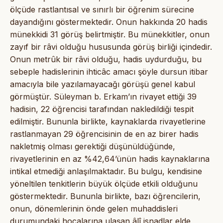
ölçüde rastlantısal ve sınırlı bir öğrenim sürecine
dayandığını göstermektedir. Onun hakkında 20 hadis
münekkidi 31 görüş belirtmiştir. Bu münekkitler, onun
zayıf bir râvi olduğu hususunda görüş birliği içindedir.
Onun metrûk bir râvi olduğu, hadis uydurduğu, bu
sebeple hadislerinin ihticâc amacı şöyle dursun itibar
amacıyla bile yazılamayacağı görüşü genel kabul
görmüştür. Süleyman b. Erkam’ın rivayet ettiği 39
hadisin, 22 öğrencisi tarafından nakledildiği tespit
edilmiştir. Bununla birlikte, kaynaklarda rivayetlerine
rastlanmayan 29 öğrencisinin de en az birer hadis
nakletmiş olması gerektiği düşünüldüğünde,
rivayetlerinin en az %42,64’ünün hadis kaynaklarına
intikal etmediği anlaşılmaktadır. Bu bulgu, kendisine
yöneltilen tenkitlerin büyük ölçüde etkili olduğunu
göstermektedir. Bununla birlikte, bazı öğrencilerin,
onun, dönemlerinin önde gelen muhaddisleri
durumundaki hocalarına ulaşan âlî isnadlar elde