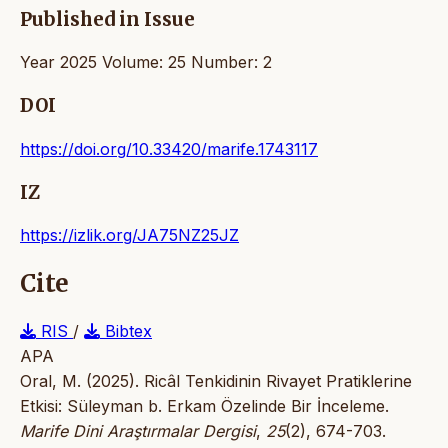
Published in Issue
Year 2025 Volume: 25 Number: 2
DOI
https://doi.org/10.33420/marife.1743117
IZ
https://izlik.org/JA75NZ25JZ
Cite
RIS
/
Bibtex
APA
Oral, M. (2025). Ricâl Tenkidinin Rivayet Pratiklerine
Etkisi: Süleyman b. Erkam Özelinde Bir İnceleme.
Marife Dini Araştırmalar Dergisi
,
25
(2), 674-703.