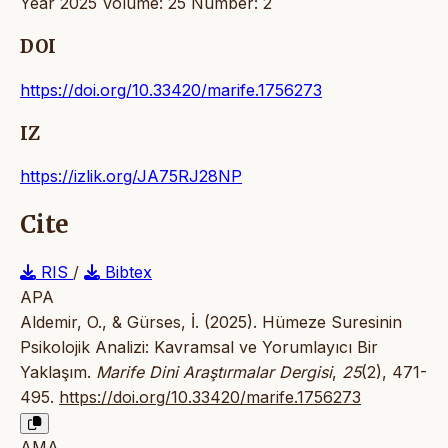
Year 2025 Volume: 25 Number: 2
DOI
https://doi.org/10.33420/marife.1756273
IZ
https://izlik.org/JA75RJ28NP
Cite
RIS
/
Bibtex
APA
Aldemir, O., & Gürses, İ. (2025). Hümeze Suresinin
Psikolojik Analizi: Kavramsal ve Yorumlayıcı Bir
Yaklaşım.
Marife Dini Araştırmalar Dergisi
,
25
(2), 471-
495.
https://doi.org/10.33420/marife.1756273
AMA