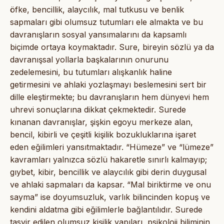
öfke, bencillik, alaycılık, mal tutkusu ve benlik
sapmaları gibi olumsuz tutumları ele almakta ve bu
davranışların sosyal yansımalarını da kapsamlı
biçimde ortaya koymaktadır. Sure, bireyin sözlü ya da
davranışsal yollarla başkalarının onurunu
zedelemesini, bu tutumları alışkanlık haline
getirmesini ve ahlaki yozlaşmayı beslemesini sert bir
dille eleştirmekte; bu davranışların hem dünyevi hem
uhrevi sonuçlarına dikkat çekmektedir. Surede
kınanan davranışlar, şişkin egoyu merkeze alan,
bencil, kibirli ve çeşitli kişilik bozukluklarına işaret
eden eğilimleri yansıtmaktadır. “Hümeze” ve “lümeze”
kavramları yalnızca sözlü hakaretle sınırlı kalmayıp;
gıybet, kibir, bencillik ve alaycılık gibi derin duygusal
ve ahlaki sapmaları da kapsar. “Mal biriktirme ve onu
sayma” ise doyumsuzluk, varlık bilincinden kopuş ve
kendini aldatma gibi eğilimlerle bağlantılıdır. Surede
tasvir edilen olumsuz kişilik yapıları, psikoloji biliminin