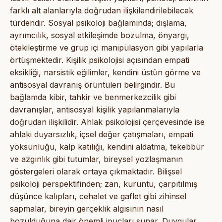
farklı alt alanlarıyla doğrudan ilişkilendirilebilecek
türdendir. Sosyal psikoloji bağlamında; dışlama,
ayrımcılık, sosyal etkileşimde bozulma, önyargı,
ötekileştirme ve grup içi manipülasyon gibi yapılarla
örtüşmektedir. Kişilik psikolojisi açısından empati
eksikliği, narsistik eğilimler, kendini üstün görme ve
antisosyal davranış örüntüleri belirgindir. Bu
bağlamda kibir, tahkir ve benmerkezcilik gibi
davranışlar, antisosyal kişilik yapılanmalarıyla
doğrudan ilişkilidir. Ahlak psikolojisi çerçevesinde ise
ahlaki duyarsızlık, içsel değer çatışmaları, empati
yoksunluğu, kalp katılığı, kendini aldatma, tekebbür
ve azgınlık gibi tutumlar, bireysel yozlaşmanın
göstergeleri olarak ortaya çıkmaktadır. Bilişsel
psikoloji perspektifinden; zan, kuruntu, çarpıtılmış
düşünce kalıpları, cehalet ve gaflet gibi zihinsel
sapmalar, bireyin gerçeklik algısının nasıl
bozulduğuna dair önemli ipuçları sunar. Duygular