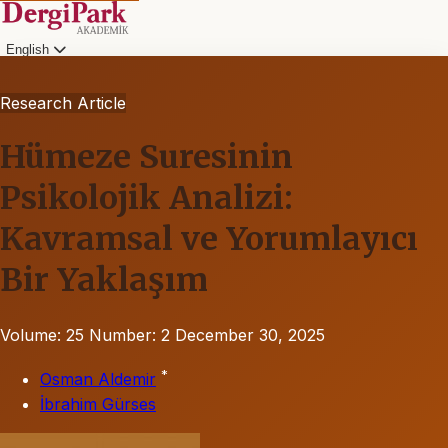
English
Research Article
Hümeze Suresinin
Psikolojik Analizi:
Kavramsal ve Yorumlayıcı
Bir Yaklaşım
Volume: 25
Number: 2
December 30, 2025
*
Osman Aldemir
İbrahim Gürses