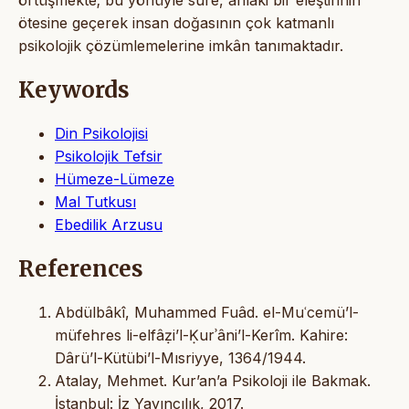
ötesine geçerek insan doğasının çok katmanlı
psikolojik çözümlemelerine imkân tanımaktadır.
Keywords
Din Psikolojisi
Psikolojik Tefsir
Hümeze-Lümeze
Mal Tutkusı
Ebedilik Arzusu
References
Abdülbâkî, Muhammed Fuâd. el-Muʿcemü’l-
müfehres li-elfâẓi’l-Ḳurʾâni’l-Kerîm. Kahire:
Dârü’l-Kütübi’l-Mısriyye, 1364/1944.
Atalay, Mehmet. Kur’an’a Psikoloji ile Bakmak.
İstanbul: İz Yayıncılık, 2017.