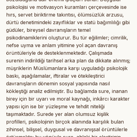
psikolojisi ve motivasyon kuramları çerçevesinde ise
hırs, servet biriktirme takıntısı, ölümsüzlük arzusu,
dürtü denetimindeki zayıflıklar ve statü bağımlılığı gibi
güdüler, bireysel davranışların temel
psikodinamiklerini oluşturur. Bu tür eğilimler; cimrilik,
nefse uyma ve anlam yitimine yol açan davranış
örüntüleriyle de desteklenmektedir. Çalışmada
surenin indirildiği tarihsel arka plan da dikkate alınmış;
müşriklerin Müslümanlara karşı uyguladığı psikolojik
baskı, aşağılamalar, iftiralar ve ötekileştirici
davranışların dönemin sosyal yapısında nasıl
kökleştiği analiz edilmiştir. Bu bağlamda sure, inanan
birey için bir uyarı ve moral kaynağı, inkârcı karakter
yapısı için ise bir yüzleşme ve tehdit niteliği
taşımaktadır. Surede yer alan olumsuz kişilik
profilleri, psikolojinin birçok alanında karşılık bulan
zihinsel, bilişsel, duygusal ve davranışsal örüntülerle
örtüşmekte; bu yönüyle sure, ahlaki bir eleştirinin