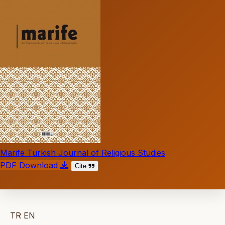
Marife Turkish Journal of Religious Studies
PDF Download
Cite
TR
EN