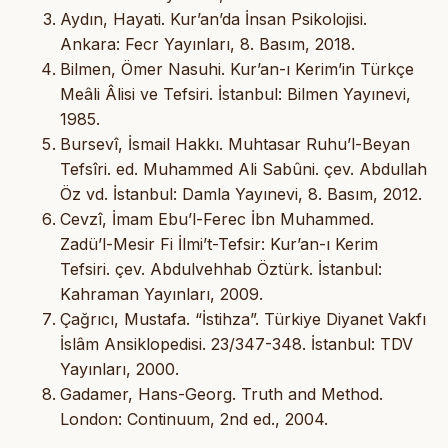
Aydın, Hayati. Kur’an’da İnsan Psikolojisi.
Ankara: Fecr Yayınları, 8. Basım, 2018.
Bilmen, Ömer Nasuhi. Kur’an-ı Kerim’in Türkçe
Meâli Âlisi ve Tefsiri. İstanbul: Bilmen Yayınevi,
1985.
Bursevî, İsmail Hakkı. Muhtasar Ruhu’l-Beyan
Tefsîri. ed. Muhammed Ali Sabûni. çev. Abdullah
Öz vd. İstanbul: Damla Yayınevi, 8. Basım, 2012.
Cevzî, İmam Ebu’l-Ferec İbn Muhammed.
Zadü’l-Mesir Fi İlmi’t-Tefsir: Kur’an-ı Kerim
Tefsiri. çev. Abdulvehhab Öztürk. İstanbul:
Kahraman Yayınları, 2009.
Çağrıcı, Mustafa. “İstihza”. Türkiye Diyanet Vakfı
İslâm Ansiklopedisi. 23/347-348. İstanbul: TDV
Yayınları, 2000.
Gadamer, Hans-Georg. Truth and Method.
London: Continuum, 2nd ed., 2004.