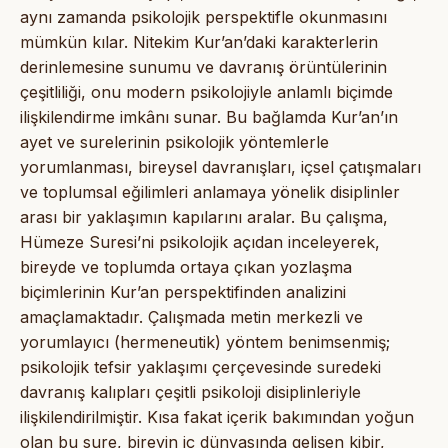
aynı zamanda psikolojik perspektifle okunmasını
mümkün kılar. Nitekim Kur’an’daki karakterlerin
derinlemesine sunumu ve davranış örüntülerinin
çeşitliliği, onu modern psikolojiyle anlamlı biçimde
ilişkilendirme imkânı sunar. Bu bağlamda Kur’an’ın
ayet ve surelerinin psikolojik yöntemlerle
yorumlanması, bireysel davranışları, içsel çatışmaları
ve toplumsal eğilimleri anlamaya yönelik disiplinler
arası bir yaklaşımın kapılarını aralar. Bu çalışma,
Hümeze Suresi’ni psikolojik açıdan inceleyerek,
bireyde ve toplumda ortaya çıkan yozlaşma
biçimlerinin Kur’an perspektifinden analizini
amaçlamaktadır. Çalışmada metin merkezli ve
yorumlayıcı (hermeneutik) yöntem benimsenmiş;
psikolojik tefsir yaklaşımı çerçevesinde suredeki
davranış kalıpları çeşitli psikoloji disiplinleriyle
ilişkilendirilmiştir. Kısa fakat içerik bakımından yoğun
olan bu sure, bireyin iç dünyasında gelişen kibir,